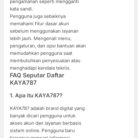
pengamanan seperti mengganti
kata sandi.
Pengguna juga sebaiknya
memahami fitur dasar akun
sebelum menggunakan layanan
lebih jauh. Mengenali menu,
pengaturan, dan opsi bantuan akan
memudahkan pengguna saat
membutuhkan penyesuaian atau
menghadapi kendala teknis.
FAQ Seputar Daftar
KAYA787
1. Apa itu KAYA787?
KAYA787 adalah brand digital yang
banyak dicari pengguna untuk
akses akun dan layanan berbasis
sistem online. Pengguna baru
biasanya mencari informasi