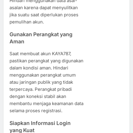
Hindari menggunakan data asal-
asalan karena dapat menyulitkan
jika suatu saat diperlukan proses
pemulihan akun.
Gunakan Perangkat yang
Aman
Saat membuat akun KAYA787,
pastikan perangkat yang digunakan
dalam kondisi aman. Hindari
menggunakan perangkat umum
atau jaringan publik yang tidak
terpercaya. Perangkat pribadi
dengan koneksi stabil akan
membantu menjaga keamanan data
selama proses registrasi.
Siapkan Informasi Login
yang Kuat