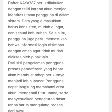
Daftar KAYA787 perlu dilakukan
dengan teliti karena akun menjadi
identitas utama pengguna di dalam
sistem. Data yang dimasukkan
harus konsisten, mudah diingat,
dan sesuai kebutuhan. Selain itu,
pengguna juga perlu memastikan
bahwa informasi login disimpan
dengan aman agar tidak mudah
diakses oleh pihak lain.
Dari sisi pengalaman pengguna,
proses pendaftaran yang benar
akan membuat tahap berikutnya
menjadi lebih lancar. Pengguna
dapat langsung memahami area
akun, mengenali fitur utama, serta
menyesuaikan pengaturan dasar
tanpa harus mengulang proses
dari awal.