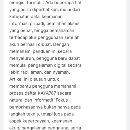
mengisi formulir. Ada beberapa hal
yang perlu diperhatikan, mulai dari
ketepatan data, keamanan
informasi pribadi, pemilihan akses
yang benar, hingga pemahaman
terhadap alur penggunaan setelah
akun berhasil dibuat. Dengan
memahami panduan ini secara
menyeluruh, pengguna baru dapat
memulai pengalaman digital secara
lebih rapi, aman, dan nyaman.
Artikel ini disusun untuk
membantu pengguna memahami
proses daftar KAYA787 secara
natural dan informatif. Fokus
pembahasannya bukan hanya pada
langkah teknis, tetapi juga pada
aspek kepercayaan, keamanan
akun, pengalaman pengguna, serta