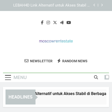
Skip
KAYA787 Login dengan Tampilan yang Nyaman
to
untuk Pengguna Mobile
content
Cara Meningkatkan Kenyamanan saat
Menggunakan KAYA787 Login
EDWINSLOT Link Alternatif untuk Akses Stabil di
Berbagai Perangkat
LEBAH4D Link Alternatif untuk Akses Stabil di
Berbagai Perangkat
KAYA787 Login dengan Tampilan yang Nyaman
untuk Pengguna Mobile
Moscow Rent
Sewa Properti Berkualitas Di Moskow
Cara Meningkatkan Kenyamanan saat
NEWSLETTER
RANDOM NEWS
Estate
Menggunakan KAYA787 Login
Dengan Layanan Dari Moscow Rent Estate.
MENU
WINSLOT Link Alternatif untuk Akses Stabil di Berbagai Peran
HEADLINES
Weeks Ago