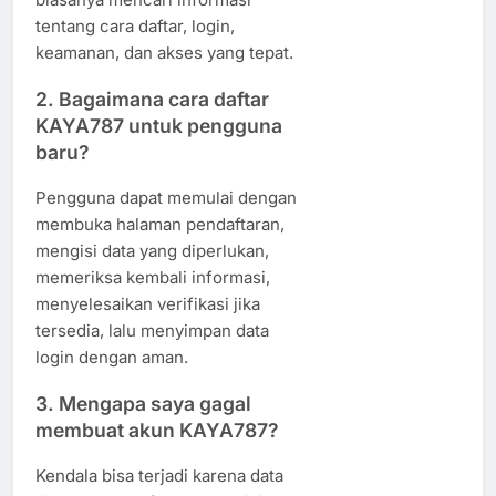
tentang cara daftar, login,
keamanan, dan akses yang tepat.
2. Bagaimana cara daftar
KAYA787 untuk pengguna
baru?
Pengguna dapat memulai dengan
membuka halaman pendaftaran,
mengisi data yang diperlukan,
memeriksa kembali informasi,
menyelesaikan verifikasi jika
tersedia, lalu menyimpan data
login dengan aman.
3. Mengapa saya gagal
membuat akun KAYA787?
Kendala bisa terjadi karena data