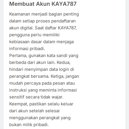
Membuat Akun KAYA787
Keamanan menjadi bagian penting
dalam setiap proses pendaftaran
akun digital. Saat daftar KAYA787,
pengguna perlu memiliki
kebiasaan dasar dalam menjaga
informasi pribadi.
Pertama, gunakan kata sandi yang
berbeda dari akun lain. Kedua,
hindari menyimpan data login di
perangkat bersama. Ketiga, jangan
mudah percaya pada pesan atau
instruksi yang meminta informasi
sensitif secara tidak wajar.
Keempat, pastikan selalu keluar
dari akun setelah selesai
menggunakan perangkat yang
bukan milik pribadi.