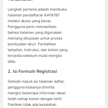
Langkah pertama adalah membuka
halaman pendaftaran KAYA787
melalui akses yang benar.
Pengguna perlu memastikan
bahwa halaman yang digunakan
memang ditujukan untuk proses
pembuatan akun. Perhatikan
tampilan, instruksi, dan kolom yang
tersedia sebelum mulai mengisi
data.
2. Isi Formulir Registrasi
Setelah masuk ke halaman daftar,
pengguna biasanya diminta
mengisi beberapa informasi dasar.
Isilah setiap kolom dengan teliti.
Pastikan tidak ada kesalahan