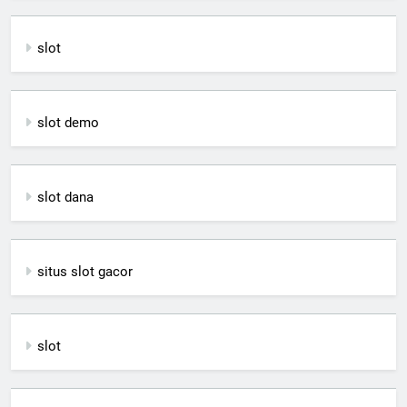
slot
slot demo
slot dana
situs slot gacor
slot