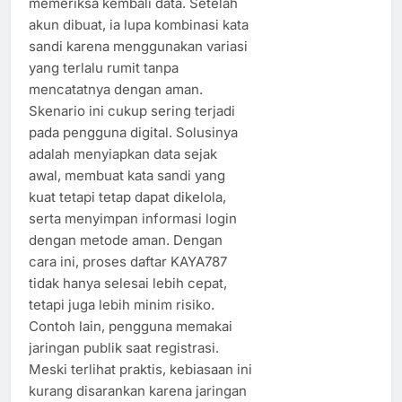
memeriksa kembali data. Setelah
akun dibuat, ia lupa kombinasi kata
sandi karena menggunakan variasi
yang terlalu rumit tanpa
mencatatnya dengan aman.
Skenario ini cukup sering terjadi
pada pengguna digital. Solusinya
adalah menyiapkan data sejak
awal, membuat kata sandi yang
kuat tetapi tetap dapat dikelola,
serta menyimpan informasi login
dengan metode aman. Dengan
cara ini, proses daftar KAYA787
tidak hanya selesai lebih cepat,
tetapi juga lebih minim risiko.
Contoh lain, pengguna memakai
jaringan publik saat registrasi.
Meski terlihat praktis, kebiasaan ini
kurang disarankan karena jaringan