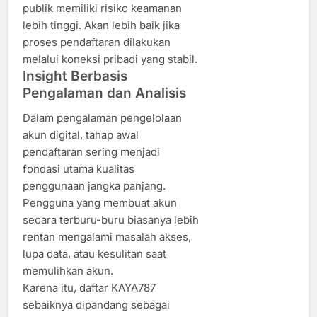
publik memiliki risiko keamanan
lebih tinggi. Akan lebih baik jika
proses pendaftaran dilakukan
melalui koneksi pribadi yang stabil.
Insight Berbasis
Pengalaman dan Analisis
Dalam pengalaman pengelolaan
akun digital, tahap awal
pendaftaran sering menjadi
fondasi utama kualitas
penggunaan jangka panjang.
Pengguna yang membuat akun
secara terburu-buru biasanya lebih
rentan mengalami masalah akses,
lupa data, atau kesulitan saat
memulihkan akun.
Karena itu, daftar KAYA787
sebaiknya dipandang sebagai