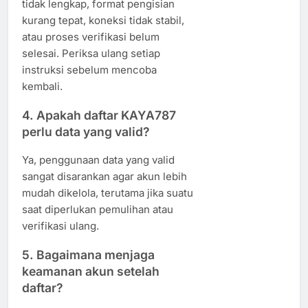
tidak lengkap, format pengisian
kurang tepat, koneksi tidak stabil,
atau proses verifikasi belum
selesai. Periksa ulang setiap
instruksi sebelum mencoba
kembali.
4. Apakah daftar KAYA787
perlu data yang valid?
Ya, penggunaan data yang valid
sangat disarankan agar akun lebih
mudah dikelola, terutama jika suatu
saat diperlukan pemulihan atau
verifikasi ulang.
5. Bagaimana menjaga
keamanan akun setelah
daftar?