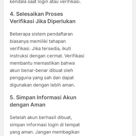
kendala saat login atau verifikasi.
4. Selesaikan Proses
Verifikasi Jika Diperlukan
Beberapa sistem pendaftaran
biasanya memiliki tahapan
verifikasi. Jika tersedia, ikuti
instruksi dengan cermat. Verifikasi
membantu memastikan bahwa
akun benar-benar dibuat oleh
pengguna yang sah dan dapat
digunakan dengan lebih aman.
5. Simpan Informasi Akun
dengan Aman
Setelah akun berhasil dibuat,
simpan informasi login di tempat
yang aman. Jangan membagikan