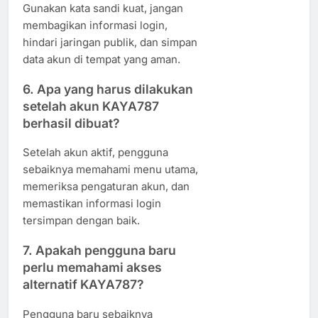
Gunakan kata sandi kuat, jangan
membagikan informasi login,
hindari jaringan publik, dan simpan
data akun di tempat yang aman.
6. Apa yang harus dilakukan
setelah akun KAYA787
berhasil dibuat?
Setelah akun aktif, pengguna
sebaiknya memahami menu utama,
memeriksa pengaturan akun, dan
memastikan informasi login
tersimpan dengan baik.
7. Apakah pengguna baru
perlu memahami akses
alternatif KAYA787?
Pengguna baru sebaiknya