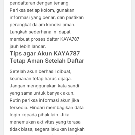
pendaftaran dengan tenang.
Periksa setiap kolom, gunakan
informasi yang benar, dan pastikan
perangkat dalam kondisi aman.
Langkah sederhana ini dapat
membuat proses daftar KAYA787
jauh lebih lancar.
Tips agar Akun KAYA787
Tetap Aman Setelah Daftar
Setelah akun berhasil dibuat,
keamanan tetap harus dijaga.
Jangan menggunakan kata sandi
yang sama untuk banyak akun.
Rutin periksa informasi akun jika
tersedia. Hindari membagikan data
login kepada pihak lain. Jika
menemukan aktivitas yang terasa
tidak biasa, segera lakukan langkah