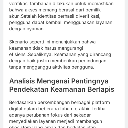
verifikasi tambahan dilakukan untuk memastikan
bahwa akses memang berasal dari pemilik
akun.Setelah identitas berhasil diverifikasi,
pengguna dapat kembali menggunakan layanan
dengan nyaman.
Skenario seperti ini menunjukkan bahwa
keamanan tidak harus mengurangi
efisiensi.Sebaliknya, keamanan yang dirancang
dengan baik justru memberikan perlindungan
tanpa mengganggu aktivitas pengguna.
Analisis Mengenai Pentingnya
Pendekatan Keamanan Berlapis
Berdasarkan perkembangan berbagai platform
digital dalam beberapa tahun terakhir, terlihat
adanya perubahan fokus dari sekadar
menyediakan layanan menjadi membangun
ekosistem yang aman dan berkelanjutan.