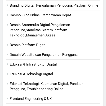
Branding Digital, Pengalaman Pengguna, Platform Online
Casino, Slot Online, Pembayaran Cepat
Desain Antarmuka Digital,Pengalaman
Pengguna,Stabilitas Sistem,Platform
Teknologi,Manajemen Akses
Desain Platform Digital
Desain Website dan Pengalaman Pengguna
Edukasi & Infrastruktur Digital
Edukasi & Teknologi Digital
Edukasi Teknologi, Keamanan Digital, Panduan
Pengguna, Troubleshooting Online
Frontend Engineering & UX