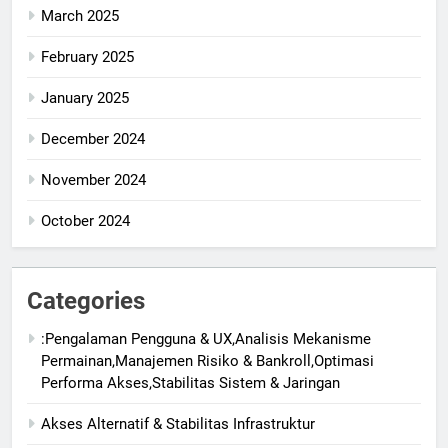
March 2025
February 2025
January 2025
December 2024
November 2024
October 2024
Categories
:Pengalaman Pengguna & UX,Analisis Mekanisme
Permainan,Manajemen Risiko & Bankroll,Optimasi
Performa Akses,Stabilitas Sistem & Jaringan
Akses Alternatif & Stabilitas Infrastruktur