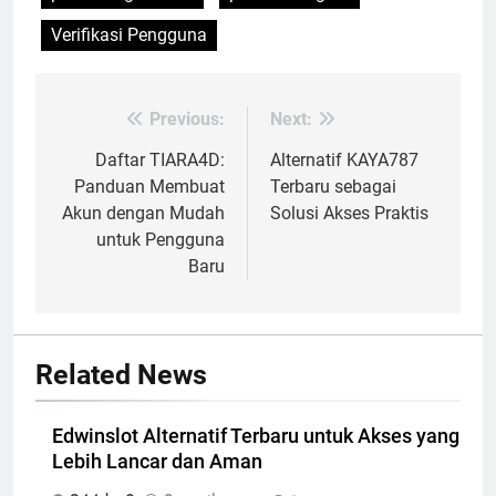
Verifikasi Pengguna
Previous:
Next:
Post
navigation
Daftar TIARA4D:
Alternatif KAYA787
Panduan Membuat
Terbaru sebagai
Akun dengan Mudah
Solusi Akses Praktis
untuk Pengguna
Baru
Related News
Edwinslot Alternatif Terbaru untuk Akses yang
Lebih Lancar dan Aman