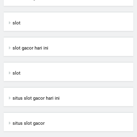
slot
slot gacor hari ini
slot
situs slot gacor hari ini
situs slot gacor