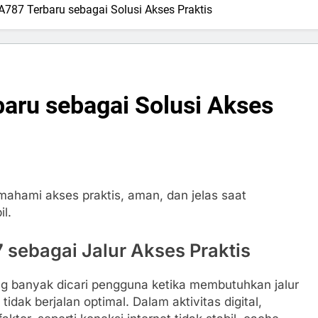
YA787 Terbaru sebagai Solusi Akses Praktis
baru sebagai Solusi Akses
hami akses praktis, aman, dan jelas saat
l.
 sebagai Jalur Akses Praktis
ng banyak dicari pengguna ketika membutuhkan jalur
idak berjalan optimal. Dalam aktivitas digital,