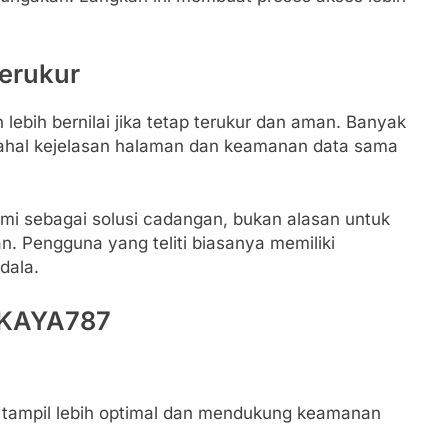
Terukur
 lebih bernilai jika tetap terukur dan aman. Banyak
dahal kejelasan halaman dan keamanan data sama
ami sebagai solusi cadangan, bukan alasan untuk
 Pengguna yang teliti biasanya memiliki
dala.
 KAYA787
tampil lebih optimal dan mendukung keamanan