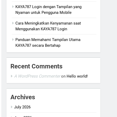
KAYA787 Login dengan Tampilan yang
Nyaman untuk Pengguna Mobile
Cara Meningkatkan Kenyamanan saat
Menggunakan KAYA787 Login
Panduan Memahami Tampilan Utama
KAYA787 secara Bertahap
Recent Comments
A WordPress Commenter
on
Hello world!
Archives
July 2026