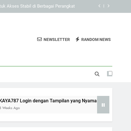
tuk Akses Stabil di Berbagai Perangkat
n yang Nyaman untuk Pengguna Mobile
nan saat Menggunakan KAYA787 Login
NEWSLETTER
RANDOM NEWS
uk Akses Stabil di Berbagai Perangkat
tuk Akses Stabil di Berbagai Perangkat
Estate.
n yang Nyaman untuk Pengguna Mobile
nan saat Menggunakan KAYA787 Login
in dengan Tampilan yang Nyaman untuk Pengguna Mobile