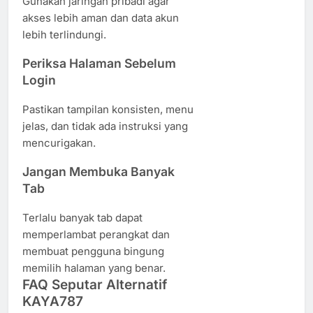
Gunakan jaringan pribadi agar
akses lebih aman dan data akun
lebih terlindungi.
Periksa Halaman Sebelum
Login
Pastikan tampilan konsisten, menu
jelas, dan tidak ada instruksi yang
mencurigakan.
Jangan Membuka Banyak
Tab
Terlalu banyak tab dapat
memperlambat perangkat dan
membuat pengguna bingung
memilih halaman yang benar.
FAQ Seputar Alternatif
KAYA787