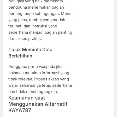
Navigasi yang baik membantu
pengguna menemukan bagian
penting tanpa kebingungan. Menu
yang jelas, tombol yang mudah
terlihat, dan instruksi yang
sederhana menjadi bagian penting
dari akses praktis.
Tidak Meminta Data
Berlebihan
Pengguna perlu waspada jika
halaman meminta informasi yang
tidak relevan. Proses akses yang
wajar seharusnya tetap sederhana
dan tidak membingungkan.
Keamanan saat
Menggunakan Alternatif
KAYA787