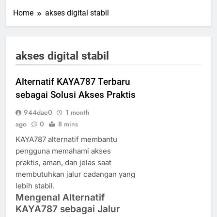
Home
akses digital stabil
akses digital stabil
Alternatif KAYA787 Terbaru
sebagai Solusi Akses Praktis
944dae0
1 month
ago
0
8 mins
KAYA787 alternatif membantu
pengguna memahami akses
praktis, aman, dan jelas saat
membutuhkan jalur cadangan yang
lebih stabil.
Mengenal Alternatif
KAYA787 sebagai Jalur