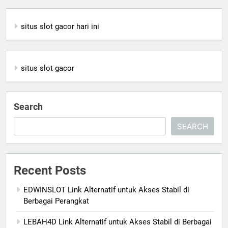
situs slot gacor hari ini
situs slot gacor
Search
SEARCH
Recent Posts
EDWINSLOT Link Alternatif untuk Akses Stabil di
Berbagai Perangkat
LEBAH4D Link Alternatif untuk Akses Stabil di Berbagai