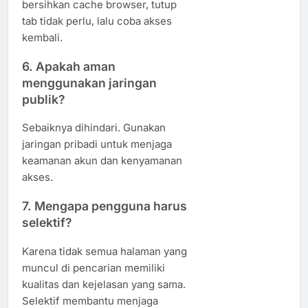
bersihkan cache browser, tutup
tab tidak perlu, lalu coba akses
kembali.
6. Apakah aman
menggunakan jaringan
publik?
Sebaiknya dihindari. Gunakan
jaringan pribadi untuk menjaga
keamanan akun dan kenyamanan
akses.
7. Mengapa pengguna harus
selektif?
Karena tidak semua halaman yang
muncul di pencarian memiliki
kualitas dan kejelasan yang sama.
Selektif membantu menjaga