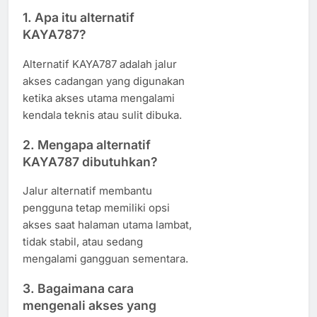
1. Apa itu alternatif
KAYA787?
Alternatif KAYA787 adalah jalur
akses cadangan yang digunakan
ketika akses utama mengalami
kendala teknis atau sulit dibuka.
2. Mengapa alternatif
KAYA787 dibutuhkan?
Jalur alternatif membantu
pengguna tetap memiliki opsi
akses saat halaman utama lambat,
tidak stabil, atau sedang
mengalami gangguan sementara.
3. Bagaimana cara
mengenali akses yang