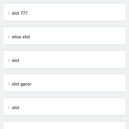
slot 777
situs slot
slot
slot gacor
slot