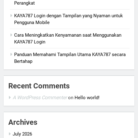
Perangkat
KAYA787 Login dengan Tampilan yang Nyaman untuk
Pengguna Mobile
Cara Meningkatkan Kenyamanan saat Menggunakan
KAYA787 Login
Panduan Memahami Tampilan Utama KAYA787 secara
Bertahap
Recent Comments
A WordPress Commenter
on
Hello world!
Archives
July 2026