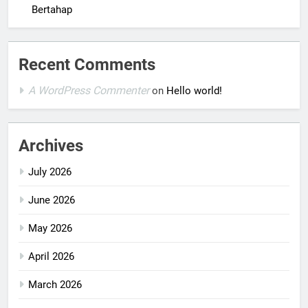
Bertahap
Recent Comments
A WordPress Commenter
on
Hello world!
Archives
July 2026
June 2026
May 2026
April 2026
March 2026