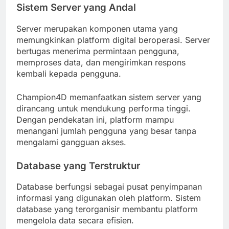
Sistem Server yang Andal
Server merupakan komponen utama yang
memungkinkan platform digital beroperasi. Server
bertugas menerima permintaan pengguna,
memproses data, dan mengirimkan respons
kembali kepada pengguna.
Champion4D memanfaatkan sistem server yang
dirancang untuk mendukung performa tinggi.
Dengan pendekatan ini, platform mampu
menangani jumlah pengguna yang besar tanpa
mengalami gangguan akses.
Database yang Terstruktur
Database berfungsi sebagai pusat penyimpanan
informasi yang digunakan oleh platform. Sistem
database yang terorganisir membantu platform
mengelola data secara efisien.