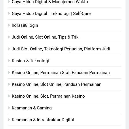
Gaya Hidup Digital & Manajemen Waktu
Gaya Hidup Digital | Teknologi | Self-Care
horas88 login
Judi Online, Slot Online, Tips & Trik
Judi Slot Online, Teknologi Perjudian, Platform Judi
Kasino & Teknologi
Kasino Online, Permainan Slot, Panduan Permainan
Kasino Online, Slot Online, Panduan Permainan
Kasino Online, Slot, Permainan Kasino
Keamanan & Gaming
Keamanan & Infrastruktur Digital