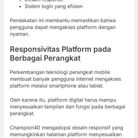
Sistem login yang efisien
Pendekatan ini membantu memastikan bahwa
pengguna dapat mengakses platform dengan
nyaman.
Responsivitas Platform pada
Berbagai Perangkat
Perkembangan teknologi perangkat mobile
membuat banyak pengguna internet mengakses
platform melalui smartphone atau tablet.
Oleh karena itu, platform digital harus mampu
menyesuaikan tampilan dan fungsi pada berbagai
perangkat.
Champion4D mengadopsi desain responsif yang
memungkinkan halaman platform menyesuaikan