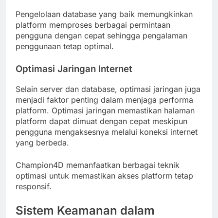
Pengelolaan database yang baik memungkinkan
platform memproses berbagai permintaan
pengguna dengan cepat sehingga pengalaman
penggunaan tetap optimal.
Optimasi Jaringan Internet
Selain server dan database, optimasi jaringan juga
menjadi faktor penting dalam menjaga performa
platform. Optimasi jaringan memastikan halaman
platform dapat dimuat dengan cepat meskipun
pengguna mengaksesnya melalui koneksi internet
yang berbeda.
Champion4D memanfaatkan berbagai teknik
optimasi untuk memastikan akses platform tetap
responsif.
Sistem Keamanan dalam