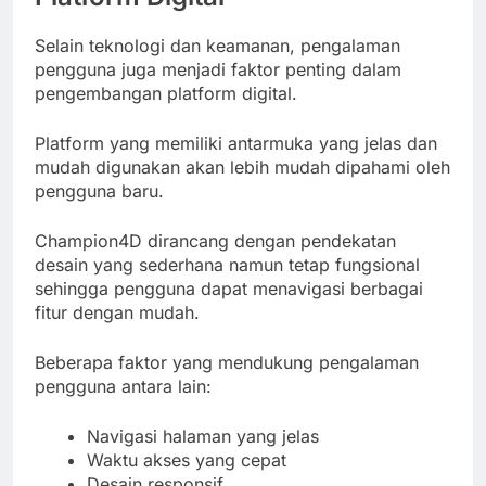
Selain teknologi dan keamanan, pengalaman
pengguna juga menjadi faktor penting dalam
pengembangan platform digital.
Platform yang memiliki antarmuka yang jelas dan
mudah digunakan akan lebih mudah dipahami oleh
pengguna baru.
Champion4D dirancang dengan pendekatan
desain yang sederhana namun tetap fungsional
sehingga pengguna dapat menavigasi berbagai
fitur dengan mudah.
Beberapa faktor yang mendukung pengalaman
pengguna antara lain:
Navigasi halaman yang jelas
Waktu akses yang cepat
Desain responsif