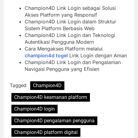
Champion4D Link Login sebagai Solusi
Akses Platform yang Responsif
Champion4D Link Login dalam Struktur
Sistem Platform Berbasis Web
Champion4D Link Login dan Teknologi
Autentikasi Pengguna Modern
Cara Mengakses Platform melalui
champion4d togel
Link Login dengan Aman
Champion4D Link Login dan Pengalaman
Navigasi Pengguna yang Efisien
Tagged:
Champion4D
Champion4D keamanan platform
Champion4D login
Champion4D pengalaman pengguna
Champion4D platform digital