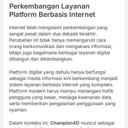
Perkembangan Layanan
Platform Berbasis Internet
Internet telah mengalami perkembangan yang
sangat pesat dalam dua dekade terakhir.
Perubahan ini tidak hanya memengaruhi cara
orang berkomunikasi dan mengakses informasi,
tetapi juga bagaimana berbagai layanan digital
dibangun dan dikembangkan.
Platform digital yang dahulu hanya berfungsi
sebagai media informasi kini berkembang menjadi
sistem layanan berbasis internet yang kompleks.
Platform modern harus mampu menangani trafik
pengguna yang besar, menjaga keamanan data,
serta memberikan pengalaman penggunaan yang
nyaman.
Dalam konteks ini,
Champion4D
muncul sebagai