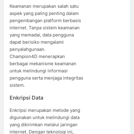
Keamanan merupakan salah satu
aspek yang paling penting dalam
pengembangan platform berbasis
internet. Tanpa sistem keamanan
yang memadai, data pengguna
dapat berisiko mengalami
penyalahgunaan.
Champion4D menerapkan
berbagai mekanisme keamanan
untuk melindungi informasi
pengguna serta menjaga integritas
sistem.
Enkripsi Data
Enkripsi merupakan metode yang
digunakan untuk melindungi data
yang dikirimkan melalui jaringan
internet. Dengan teknologi ini,