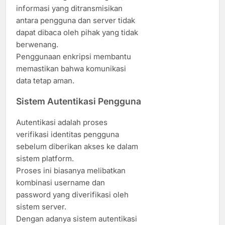
informasi yang ditransmisikan
antara pengguna dan server tidak
dapat dibaca oleh pihak yang tidak
berwenang.
Penggunaan enkripsi membantu
memastikan bahwa komunikasi
data tetap aman.
Sistem Autentikasi Pengguna
Autentikasi adalah proses
verifikasi identitas pengguna
sebelum diberikan akses ke dalam
sistem platform.
Proses ini biasanya melibatkan
kombinasi username dan
password yang diverifikasi oleh
sistem server.
Dengan adanya sistem autentikasi