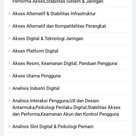
Performa Akses,Stabilitas Sistem & Jaringan
Akses Alternatif & Stabilitas Infrastruktur
Akses Alternatif dan Kompatibilitas Perangkat
Akses Digital & Teknologi Jaringan
Akses Platform Digital
Akses Resmi, Keamanan Digital, Panduan Pengguna
Akses Utama Pengguna
Analisis Industri Digital
Analisis Interaksi Pengguna,UX dan Desain
Antarmuka,Psikologi Perilaku Digital,Stabilitas Akses
dan Performa,Keamanan Akun dan Kontrol Pengguna
Analisis Slot Digital & Psikologi Pemain