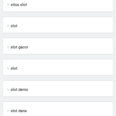
situs slot
slot
slot gacor
slot
slot demo
slot dana