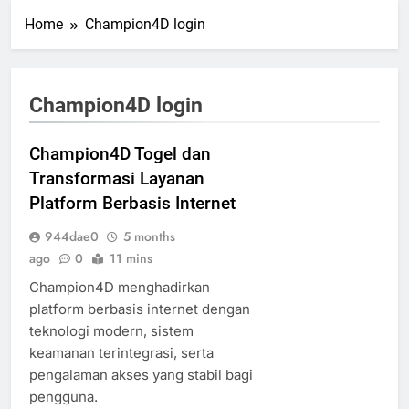
Home
Champion4D login
Champion4D login
Champion4D Togel dan
Transformasi Layanan
Platform Berbasis Internet
944dae0
5 months
ago
0
11 mins
Champion4D menghadirkan
platform berbasis internet dengan
teknologi modern, sistem
keamanan terintegrasi, serta
pengalaman akses yang stabil bagi
pengguna.