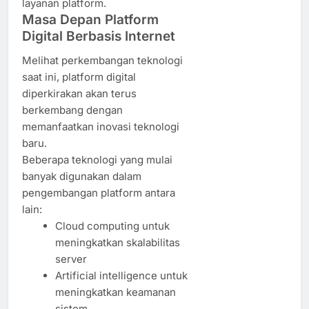
layanan platform.
Masa Depan Platform
Digital Berbasis Internet
Melihat perkembangan teknologi
saat ini, platform digital
diperkirakan akan terus
berkembang dengan
memanfaatkan inovasi teknologi
baru.
Beberapa teknologi yang mulai
banyak digunakan dalam
pengembangan platform antara
lain:
Cloud computing untuk
meningkatkan skalabilitas
server
Artificial intelligence untuk
meningkatkan keamanan
sistem