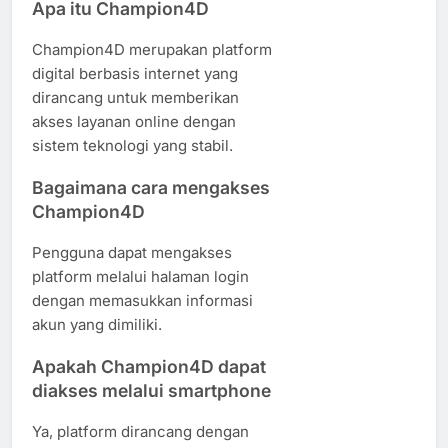
Apa itu Champion4D
Champion4D merupakan platform
digital berbasis internet yang
dirancang untuk memberikan
akses layanan online dengan
sistem teknologi yang stabil.
Bagaimana cara mengakses
Champion4D
Pengguna dapat mengakses
platform melalui halaman login
dengan memasukkan informasi
akun yang dimiliki.
Apakah Champion4D dapat
diakses melalui smartphone
Ya, platform dirancang dengan