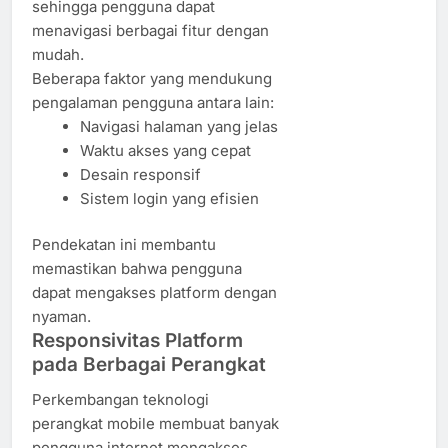
sehingga pengguna dapat
menavigasi berbagai fitur dengan
mudah.
Beberapa faktor yang mendukung
pengalaman pengguna antara lain:
Navigasi halaman yang jelas
Waktu akses yang cepat
Desain responsif
Sistem login yang efisien
Pendekatan ini membantu
memastikan bahwa pengguna
dapat mengakses platform dengan
nyaman.
Responsivitas Platform
pada Berbagai Perangkat
Perkembangan teknologi
perangkat mobile membuat banyak
pengguna internet mengakses