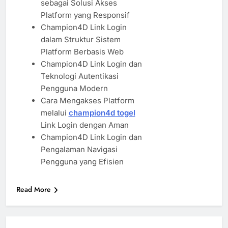
sebagai Solusi Akses
Platform yang Responsif
Champion4D Link Login
dalam Struktur Sistem
Platform Berbasis Web
Champion4D Link Login dan
Teknologi Autentikasi
Pengguna Modern
Cara Mengakses Platform
melalui
champion4d togel
Link Login dengan Aman
Champion4D Link Login dan
Pengalaman Navigasi
Pengguna yang Efisien
Read More