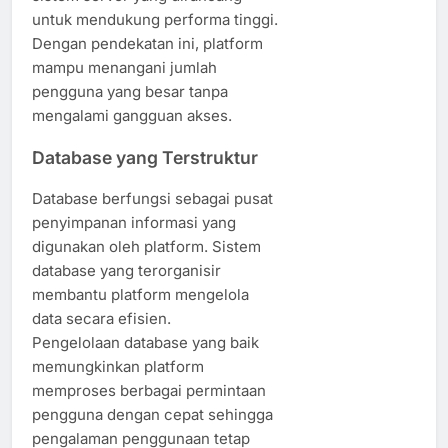
untuk mendukung performa tinggi.
Dengan pendekatan ini, platform
mampu menangani jumlah
pengguna yang besar tanpa
mengalami gangguan akses.
Database yang Terstruktur
Database berfungsi sebagai pusat
penyimpanan informasi yang
digunakan oleh platform. Sistem
database yang terorganisir
membantu platform mengelola
data secara efisien.
Pengelolaan database yang baik
memungkinkan platform
memproses berbagai permintaan
pengguna dengan cepat sehingga
pengalaman penggunaan tetap