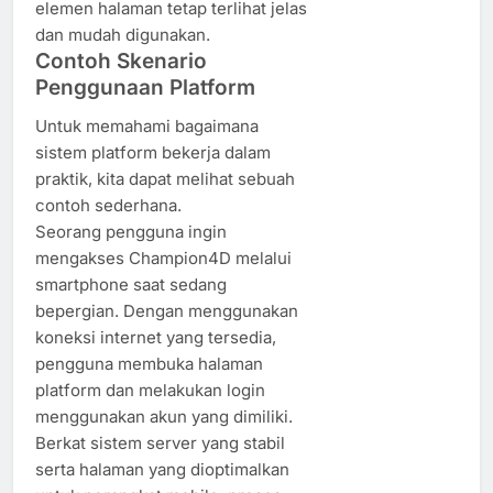
elemen halaman tetap terlihat jelas
dan mudah digunakan.
Contoh Skenario
Penggunaan Platform
Untuk memahami bagaimana
sistem platform bekerja dalam
praktik, kita dapat melihat sebuah
contoh sederhana.
Seorang pengguna ingin
mengakses Champion4D melalui
smartphone saat sedang
bepergian. Dengan menggunakan
koneksi internet yang tersedia,
pengguna membuka halaman
platform dan melakukan login
menggunakan akun yang dimiliki.
Berkat sistem server yang stabil
serta halaman yang dioptimalkan