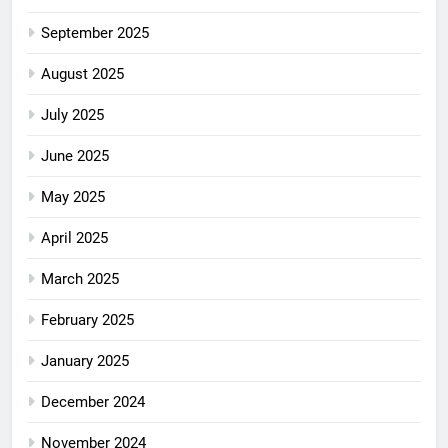
September 2025
August 2025
July 2025
June 2025
May 2025
April 2025
March 2025
February 2025
January 2025
December 2024
November 2024