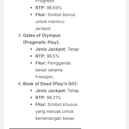
Progresif
RTP:
96.59%
Fitur:
Simbol bonus
untuk memicu
jackpot.
Gates of Olympus
(Pragmatic Play):
Jenis Jackpot:
Tetap
RTP:
96.5%
Fitur:
Pengganda
besar selama
freespin.
Book of Dead (Play’n GO):
Jenis Jackpot:
Tetap
RTP:
96.21%
Fitur:
Simbol khusus
yang meluas untuk
kemenangan besar.