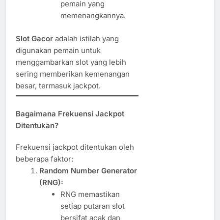
pemain yang
memenangkannya.
Slot Gacor
adalah istilah yang
digunakan pemain untuk
menggambarkan slot yang lebih
sering memberikan kemenangan
besar, termasuk jackpot.
Bagaimana Frekuensi Jackpot
Ditentukan?
Frekuensi jackpot ditentukan oleh
beberapa faktor:
Random Number Generator
(RNG):
RNG memastikan
setiap putaran slot
bersifat acak dan