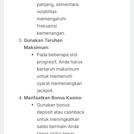
panjang, sementara
volatilitas
memengaruhi
frekuensi
kemenangan.
Gunakan Taruhan
Maksimum:
Pada beberapa slot
progresif, Anda harus
bertaruh maksimum
untuk memenuhi
syarat memenangkan
jackpot.
Manfaatkan Bonus Kasino:
Gunakan bonus
deposit atau cashback
untuk meningkatkan
saldo bermain Anda
tanpa risiko besar.