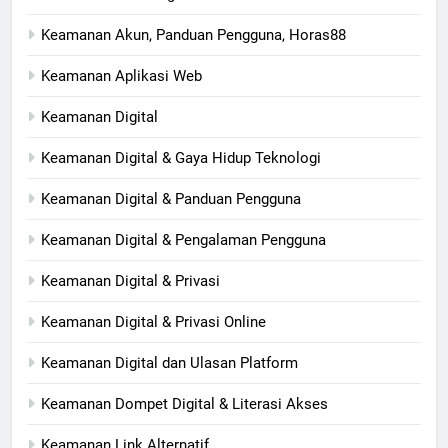
Keamanan Akun, Panduan Pengguna, Horas88
Keamanan Aplikasi Web
Keamanan Digital
Keamanan Digital & Gaya Hidup Teknologi
Keamanan Digital & Panduan Pengguna
Keamanan Digital & Pengalaman Pengguna
Keamanan Digital & Privasi
Keamanan Digital & Privasi Online
Keamanan Digital dan Ulasan Platform
Keamanan Dompet Digital & Literasi Akses
Keamanan Link Alternatif