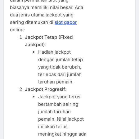
biasanya memiliki nilai besar. Ada
dua jenis utama jackpot yang
sering ditemukan di
slot gacor
online:
Jackpot Tetap (Fixed
Jackpot):
Hadiah jackpot
dengan jumlah tetap
yang tidak berubah,
terlepas dari jumlah
taruhan pemain.
Jackpot Progresif:
Jackpot yang terus
bertambah seiring
jumlah taruhan
pemain. Nilai jackpot
ini akan terus
meningkat hingga ada