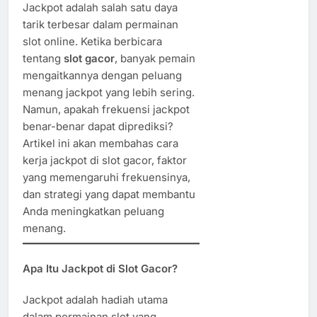
Jackpot adalah salah satu daya
tarik terbesar dalam permainan
slot online. Ketika berbicara
tentang
slot gacor
, banyak pemain
mengaitkannya dengan peluang
menang jackpot yang lebih sering.
Namun, apakah frekuensi jackpot
benar-benar dapat diprediksi?
Artikel ini akan membahas cara
kerja jackpot di slot gacor, faktor
yang memengaruhi frekuensinya,
dan strategi yang dapat membantu
Anda meningkatkan peluang
menang.
Apa Itu Jackpot di Slot Gacor?
Jackpot adalah hadiah utama
dalam permainan slot yang