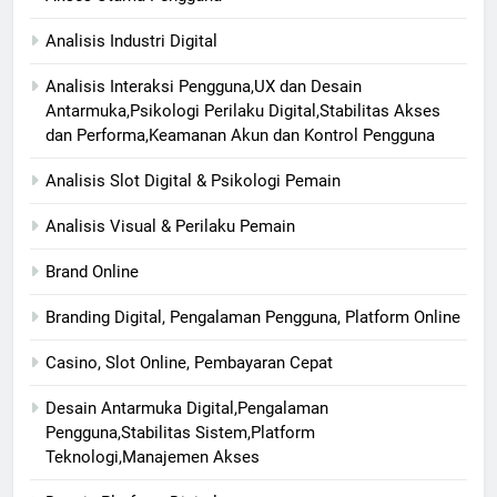
Analisis Industri Digital
Analisis Interaksi Pengguna,UX dan Desain
Antarmuka,Psikologi Perilaku Digital,Stabilitas Akses
dan Performa,Keamanan Akun dan Kontrol Pengguna
Analisis Slot Digital & Psikologi Pemain
Analisis Visual & Perilaku Pemain
Brand Online
Branding Digital, Pengalaman Pengguna, Platform Online
Casino, Slot Online, Pembayaran Cepat
Desain Antarmuka Digital,Pengalaman
Pengguna,Stabilitas Sistem,Platform
Teknologi,Manajemen Akses