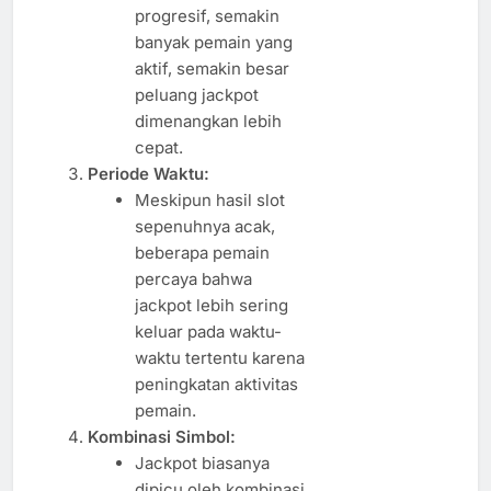
progresif, semakin
banyak pemain yang
aktif, semakin besar
peluang jackpot
dimenangkan lebih
cepat.
Periode Waktu:
Meskipun hasil slot
sepenuhnya acak,
beberapa pemain
percaya bahwa
jackpot lebih sering
keluar pada waktu-
waktu tertentu karena
peningkatan aktivitas
pemain.
Kombinasi Simbol:
Jackpot biasanya
dipicu oleh kombinasi