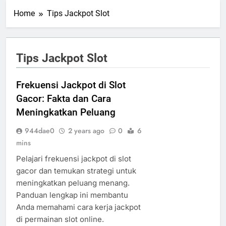
Home
Tips Jackpot Slot
Tips Jackpot Slot
Frekuensi Jackpot di Slot
Gacor: Fakta dan Cara
Meningkatkan Peluang
944dae0
2 years ago
0
6
mins
Pelajari frekuensi jackpot di slot
gacor dan temukan strategi untuk
meningkatkan peluang menang.
Panduan lengkap ini membantu
Anda memahami cara kerja jackpot
di permainan slot online.