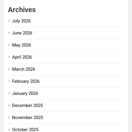
Archives
July 2026
June 2026
May 2026
April 2026
March 2026
February 2026
January 2026
December 2025
November 2025
October 2025