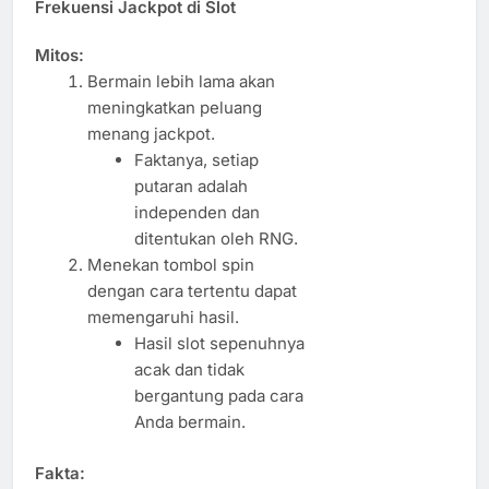
Frekuensi Jackpot di Slot
Mitos:
Bermain lebih lama akan
meningkatkan peluang
menang jackpot.
Faktanya, setiap
putaran adalah
independen dan
ditentukan oleh RNG.
Menekan tombol spin
dengan cara tertentu dapat
memengaruhi hasil.
Hasil slot sepenuhnya
acak dan tidak
bergantung pada cara
Anda bermain.
Fakta: