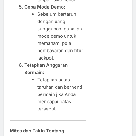
Coba Mode Demo:
Sebelum bertaruh
dengan uang
sungguhan, gunakan
mode demo untuk
memahami pola
pembayaran dan fitur
jackpot.
Tetapkan Anggaran
Bermain:
Tetapkan batas
taruhan dan berhenti
bermain jika Anda
mencapai batas
tersebut.
Mitos dan Fakta Tentang