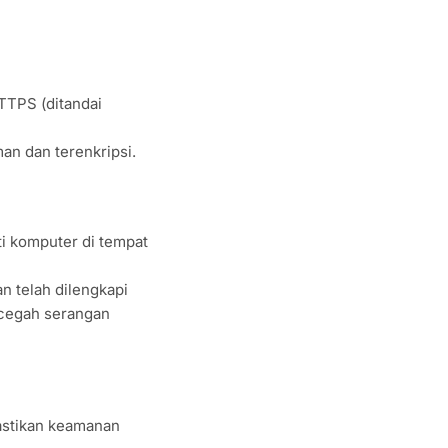
TTPS (ditandai
an dan terenkripsi.
ti komputer di tempat
n telah dilengkapi
ncegah serangan
astikan keamanan