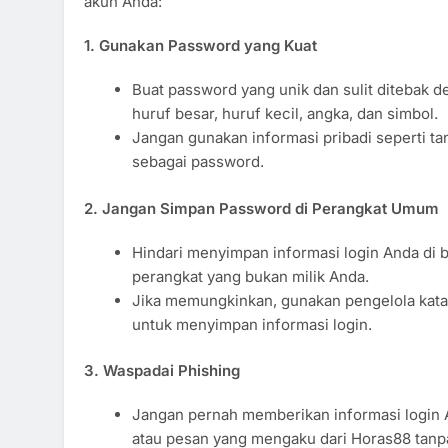
akun Anda:
1.
Gunakan Password yang Kuat
Buat password yang unik dan sulit ditebak 
huruf besar, huruf kecil, angka, dan simbol.
Jangan gunakan informasi pribadi seperti ta
sebagai password.
2.
Jangan Simpan Password di Perangkat Umum
Hindari menyimpan informasi login Anda di 
perangkat yang bukan milik Anda.
Jika memungkinkan, gunakan pengelola kata
untuk menyimpan informasi login.
3.
Waspadai Phishing
Jangan pernah memberikan informasi login 
atau pesan yang mengaku dari Horas88 tanpa 