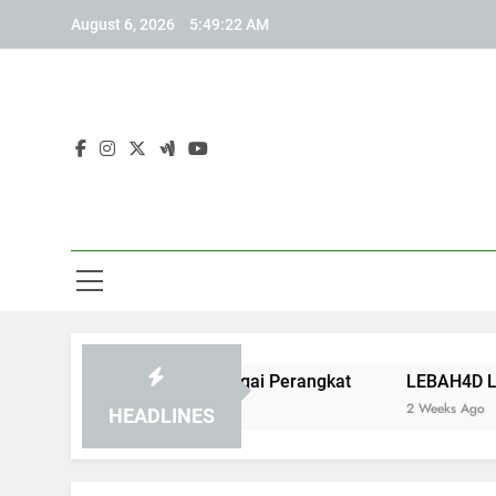
Skip
August 6, 2026
5:49:23 AM
to
content
Mos
Sewa Prop
es Stabil di Berbagai Perangkat
LEBAH4D Link Alternati
2 Weeks Ago
HEADLINES