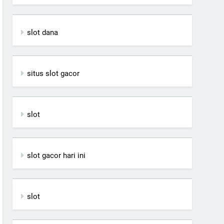
slot dana
situs slot gacor
slot
slot gacor hari ini
slot