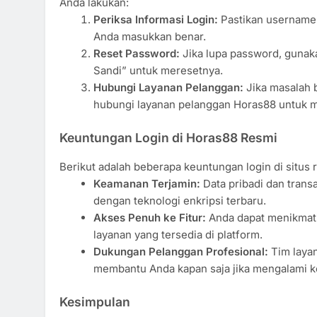
Anda lakukan:
Periksa Informasi Login:
Pastikan username
Anda masukkan benar.
Reset Password:
Jika lupa password, gunak
Sandi” untuk meresetnya.
Hubungi Layanan Pelanggan:
Jika masalah b
hubungi layanan pelanggan Horas88 untuk 
Keuntungan Login di Horas88 Resmi
Berikut adalah beberapa keuntungan login di situs
Keamanan Terjamin:
Data pribadi dan transa
dengan teknologi enkripsi terbaru.
Akses Penuh ke Fitur:
Anda dapat menikmati
layanan yang tersedia di platform.
Dukungan Pelanggan Profesional:
Tim layan
membantu Anda kapan saja jika mengalami k
Kesimpulan