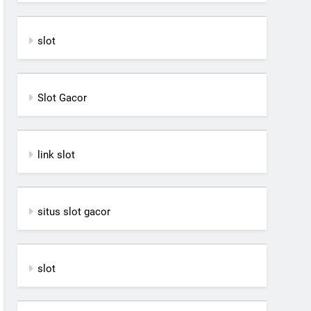
slot
Slot Gacor
link slot
situs slot gacor
slot