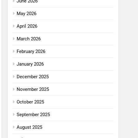
June 2026
May 2026
April 2026
March 2026
February 2026
January 2026
December 2025
November 2025
October 2025
September 2025
August 2025