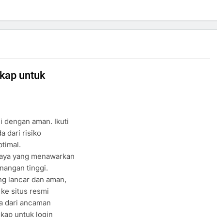
kap untuk
i dengan aman. Ikuti
 dari risiko
timal.
rcaya yang menawarkan
angan tinggi.
g lancar dan aman,
ke situs resmi
a dari ancaman
kap untuk login