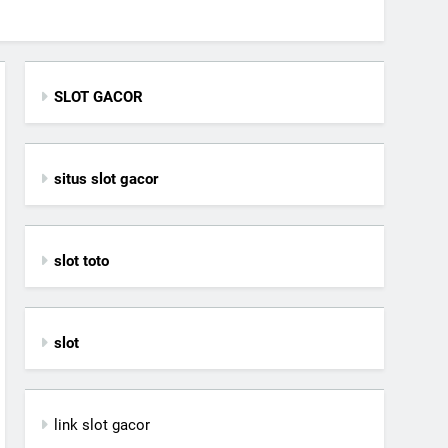
SLOT GACOR
situs slot gacor
slot toto
slot
link slot gacor