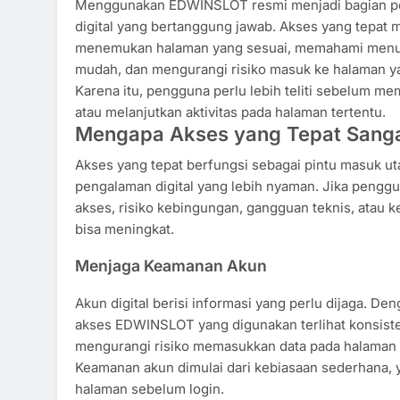
Menggunakan EDWINSLOT resmi menjadi bagian pen
digital yang bertanggung jawab. Akses yang tepa
menemukan halaman yang sesuai, memahami menu
mudah, dan mengurangi risiko masuk ke halaman ya
Karena itu, pengguna perlu lebih teliti sebelum m
atau melanjutkan aktivitas pada halaman tertentu.
Mengapa Akses yang Tepat Sanga
Akses yang tepat berfungsi sebagai pintu masuk u
pengalaman digital yang lebih nyaman. Jika penggu
akses, risiko kebingungan, gangguan teknis, atau k
bisa meningkat.
Menjaga Keamanan Akun
Akun digital berisi informasi yang perlu dijaga. D
akses EDWINSLOT yang digunakan terlihat konsist
mengurangi risiko memasukkan data pada halaman y
Keamanan akun dimulai dari kebiasaan sederhana, 
halaman sebelum login.