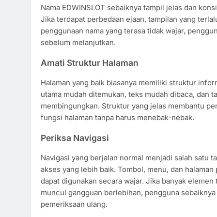
Nama EDWINSLOT sebaiknya tampil jelas dan konsi
Jika terdapat perbedaan ejaan, tampilan yang terlal
penggunaan nama yang terasa tidak wajar, pengguna
sebelum melanjutkan.
Amati Struktur Halaman
Halaman yang baik biasanya memiliki struktur info
utama mudah ditemukan, teks mudah dibaca, dan ta
membingungkan. Struktur yang jelas membantu 
fungsi halaman tanpa harus menebak-nebak.
Periksa Navigasi
Navigasi yang berjalan normal menjadi salah satu 
akses yang lebih baik. Tombol, menu, dan halama
dapat digunakan secara wajar. Jika banyak elemen
muncul gangguan berlebihan, pengguna sebaiknya
pemeriksaan ulang.