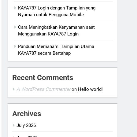
KAYA787 Login dengan Tampilan yang
Nyaman untuk Pengguna Mobile
Cara Meningkatkan Kenyamanan saat
Menggunakan KAYA787 Login
Panduan Memahami Tampilan Utama
KAYA787 secara Bertahap
Recent Comments
A WordPress Commenter
on
Hello world!
Archives
July 2026