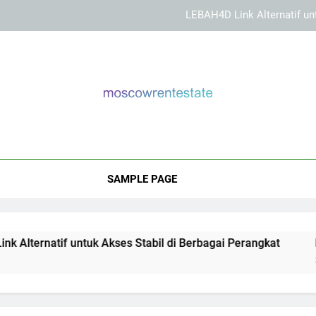
LEBAH4D Link Alternatif un
KAYA787 Login dengan Tampila
Cara Meningkatkan Kenyama
EDWINSLOT Link Alternatif unt
cow Rent Estate
LEBAH4D Link Alternatif un
erti Berkualitas Di Moskow Dengan Layanan Dari Moscow Rent 
KAYA787 Login dengan Tampila
SAMPLE PAGE
Cara Meningkatkan Kenyama
f untuk Akses Stabil di Berbagai Perangkat
KAYA787 Lo
3 Weeks Ago