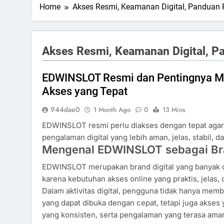
Home
Akses Resmi, Keamanan Digital, Panduan
Akses Resmi, Keamanan Digital, 
EDWINSLOT Resmi dan Pentingnya 
Akses yang Tepat
944dae0
1 Month Ago
0
13 Mins
EDWINSLOT resmi perlu diakses dengan tepat aga
pengalaman digital yang lebih aman, jelas, stabil, d
Mengenal EDWINSLOT sebagai Bra
EDWINSLOT merupakan brand digital yang banyak 
karena kebutuhan akses online yang praktis, jelas
Dalam aktivitas digital, pengguna tidak hanya me
yang dapat dibuka dengan cepat, tetapi juga akses 
yang konsisten, serta pengalaman yang terasa ama