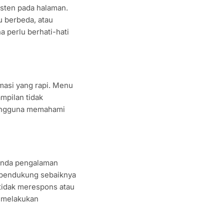
sten pada halaman.
u berbeda, atau
 perlu berhati-hati
rmasi yang rapi. Menu
mpilan tidak
pengguna memahami
tanda pengalaman
n pendukung sebaiknya
 tidak merespons atau
 melakukan