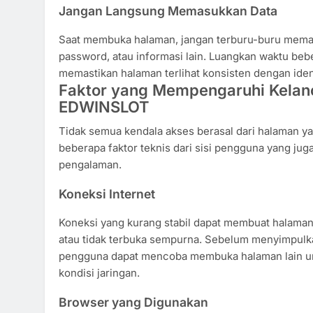
Jangan Langsung Memasukkan Data
Saat membuka halaman, jangan terburu-buru mem
password, atau informasi lain. Luangkan waktu beb
memastikan halaman terlihat konsisten dengan id
Faktor yang Mempengaruhi Kelan
EDWINSLOT
Tidak semua kendala akses berasal dari halaman y
beberapa faktor teknis dari sisi pengguna yang ju
pengalaman.
Koneksi Internet
Koneksi yang kurang stabil dapat membuat halam
atau tidak terbuka sempurna. Sebelum menyimpulk
pengguna dapat mencoba membuka halaman lain u
kondisi jaringan.
Browser yang Digunakan