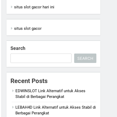
situs slot gacor hari ini
situs slot gacor
Search
SEARCH
Recent Posts
EDWINSLOT Link Alternatif untuk Akses
Stabil di Berbagai Perangkat
LEBAH4D Link Alternatif untuk Akses Stabil di
Berbagai Perangkat