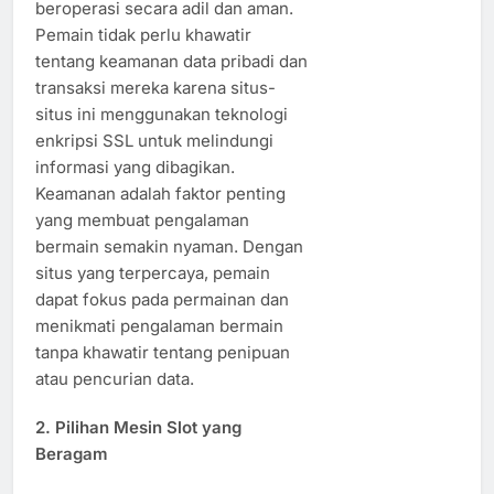
beroperasi secara adil dan aman.
Pemain tidak perlu khawatir
tentang keamanan data pribadi dan
transaksi mereka karena situs-
situs ini menggunakan teknologi
enkripsi SSL untuk melindungi
informasi yang dibagikan.
Keamanan adalah faktor penting
yang membuat pengalaman
bermain semakin nyaman. Dengan
situs yang terpercaya, pemain
dapat fokus pada permainan dan
menikmati pengalaman bermain
tanpa khawatir tentang penipuan
atau pencurian data.
2. Pilihan Mesin Slot yang
Beragam