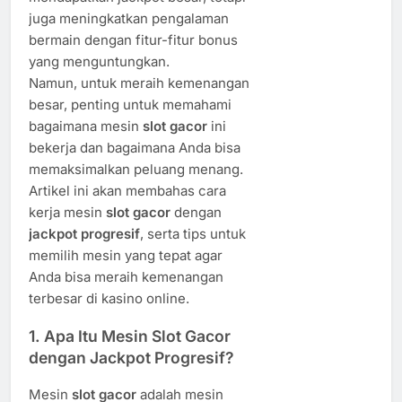
juga meningkatkan pengalaman
bermain dengan fitur-fitur bonus
yang menguntungkan.
Namun, untuk meraih kemenangan
besar, penting untuk memahami
bagaimana mesin
slot gacor
ini
bekerja dan bagaimana Anda bisa
memaksimalkan peluang menang.
Artikel ini akan membahas cara
kerja mesin
slot gacor
dengan
jackpot progresif
, serta tips untuk
memilih mesin yang tepat agar
Anda bisa meraih kemenangan
terbesar di kasino online.
1.
Apa Itu Mesin Slot Gacor
dengan Jackpot Progresif?
Mesin
slot gacor
adalah mesin