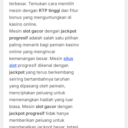
terbesar. Temukan cara memilih
mesin dengan
RTP tinggi
dan fitur
bonus yang menguntungkan di
kasino online.
Mesin
slot gacor
dengan
jackpot
progresif
adalah salah satu pilihan
paling menarik bagi pemain kasino
online yang mengincar
kemenangan besar. Mesin
situs
slot
progresif dikenal dengan
jackpot
yang terus berkembang
seiring bertambahnya taruhan
yang dipasang oleh pemain,
menciptakan peluang untuk
memenangkan hadiah yang luar
biasa. Mesin
slot gacor
dengan
jackpot progresif
tidak hanya
memberikan peluang untuk
mendapatkan jackpot besar, tetapi