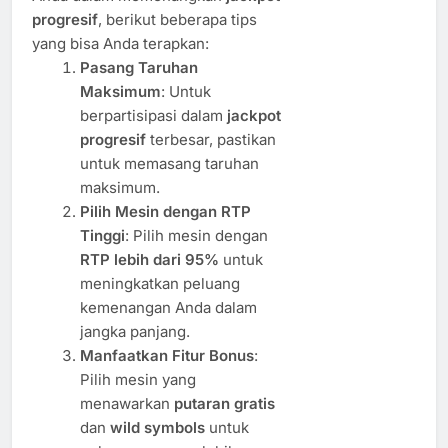
progresif
, berikut beberapa tips
yang bisa Anda terapkan:
Pasang Taruhan
Maksimum
: Untuk
berpartisipasi dalam
jackpot
progresif
terbesar, pastikan
untuk memasang taruhan
maksimum.
Pilih Mesin dengan RTP
Tinggi
: Pilih mesin dengan
RTP lebih dari 95%
untuk
meningkatkan peluang
kemenangan Anda dalam
jangka panjang.
Manfaatkan Fitur Bonus
:
Pilih mesin yang
menawarkan
putaran gratis
dan
wild symbols
untuk