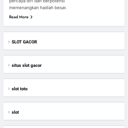
percaya diri dan berpotensi
memenangkan hadiah besar.
Read More
SLOT GACOR
situs slot gacor
slot toto
slot