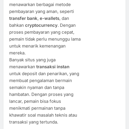
menawarkan berbagai metode
pembayaran yang aman, seperti
transfer bank
,
e-wallets
, dan
bahkan
cryptocurrency
. Dengan
proses pembayaran yang cepat,
pemain tidak perlu menunggu lama
untuk menarik kemenangan
mereka.
Banyak situs yang juga
menawarkan
transaksi instan
untuk deposit dan penarikan, yang
membuat pengalaman bermain
semakin nyaman dan tanpa
hambatan. Dengan proses yang
lancar, pemain bisa fokus
menikmati permainan tanpa
khawatir soal masalah teknis atau
transaksi yang tertunda.