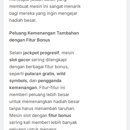
membuat mesin ini sangat menarik
bagi mereka yang ingin mengejar
hadiah besar.
Peluang Kemenangan Tambahan
dengan Fitur Bonus
Selain
jackpot progresif
, mesin
slot gacor
sering dilengkapi
dengan berbagai fitur bonus,
seperti
putaran gratis
,
wild
symbols
, dan
pengganda
kemenangan
. Fitur-fitur ini
memberi peluang lebih besar
untuk memenangkan hadiah besar
tanpa harus menambah taruhan.
Mesin slot dengan
fitur bonus
sering kali memberi lebih banyak
peluang untuk menang,