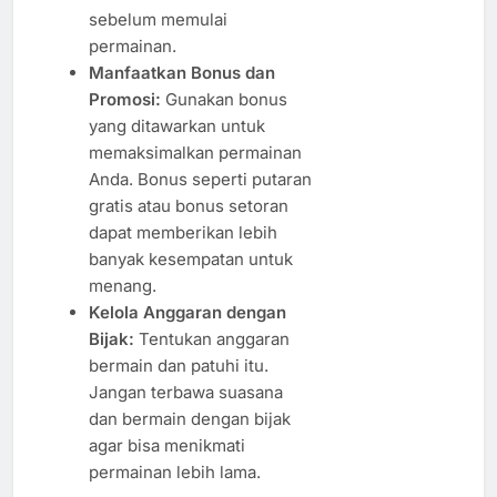
sebelum memulai
permainan.
Manfaatkan Bonus dan
Promosi:
Gunakan bonus
yang ditawarkan untuk
memaksimalkan permainan
Anda. Bonus seperti putaran
gratis atau bonus setoran
dapat memberikan lebih
banyak kesempatan untuk
menang.
Kelola Anggaran dengan
Bijak:
Tentukan anggaran
bermain dan patuhi itu.
Jangan terbawa suasana
dan bermain dengan bijak
agar bisa menikmati
permainan lebih lama.