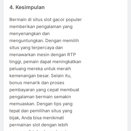
4.
Kesimpulan
Bermain di situs slot gacor populer
memberikan pengalaman yang
menyenangkan dan
menguntungkan. Dengan memilih
situs yang terpercaya dan
menawarkan mesin dengan RTP
tinggi, pemain dapat meningkatkan
peluang mereka untuk meraih
kemenangan besar. Selain itu,
bonus menarik dan proses
pembayaran yang cepat membuat
pengalaman bermain semakin
memuaskan. Dengan tips yang
tepat dan pemilihan situs yang
bijak, Anda bisa menikmati
permainan slot dengan lebih