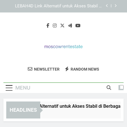
Skip
KAYA787 Login dengan Tampilan yang Nyaman
to
untuk Pengguna Mobile
content
Cara Meningkatkan Kenyamanan saat
Menggunakan KAYA787 Login
EDWINSLOT Link Alternatif untuk Akses Stabil di
Berbagai Perangkat
LEBAH4D Link Alternatif untuk Akses Stabil di
Berbagai Perangkat
KAYA787 Login dengan Tampilan yang Nyaman
untuk Pengguna Mobile
Moscow Rent
Sewa Properti Berkualitas Di Moskow
Cara Meningkatkan Kenyamanan saat
NEWSLETTER
RANDOM NEWS
Estate
Menggunakan KAYA787 Login
Dengan Layanan Dari Moscow Rent Estate.
MENU
WINSLOT Link Alternatif untuk Akses Stabil di Berbagai Peran
HEADLINES
Weeks Ago