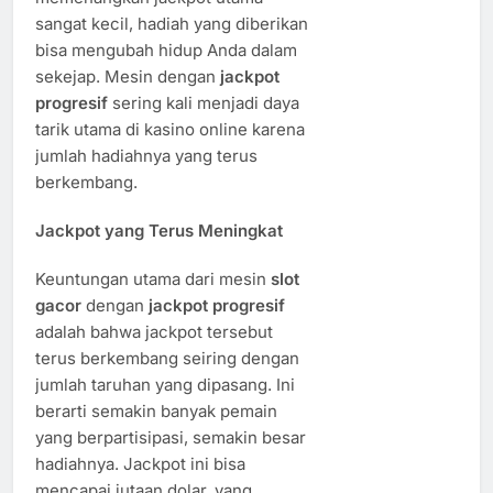
sangat kecil, hadiah yang diberikan
bisa mengubah hidup Anda dalam
sekejap. Mesin dengan
jackpot
progresif
sering kali menjadi daya
tarik utama di kasino online karena
jumlah hadiahnya yang terus
berkembang.
Jackpot yang Terus Meningkat
Keuntungan utama dari mesin
slot
gacor
dengan
jackpot progresif
adalah bahwa jackpot tersebut
terus berkembang seiring dengan
jumlah taruhan yang dipasang. Ini
berarti semakin banyak pemain
yang berpartisipasi, semakin besar
hadiahnya. Jackpot ini bisa
mencapai jutaan dolar, yang