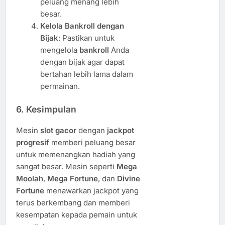
peluang menang lebih
besar.
Kelola Bankroll dengan
Bijak
: Pastikan untuk
mengelola
bankroll
Anda
dengan bijak agar dapat
bertahan lebih lama dalam
permainan.
6.
Kesimpulan
Mesin
slot gacor
dengan
jackpot
progresif
memberi peluang besar
untuk memenangkan hadiah yang
sangat besar. Mesin seperti
Mega
Moolah
,
Mega Fortune
, dan
Divine
Fortune
menawarkan jackpot yang
terus berkembang dan memberi
kesempatan kepada pemain untuk