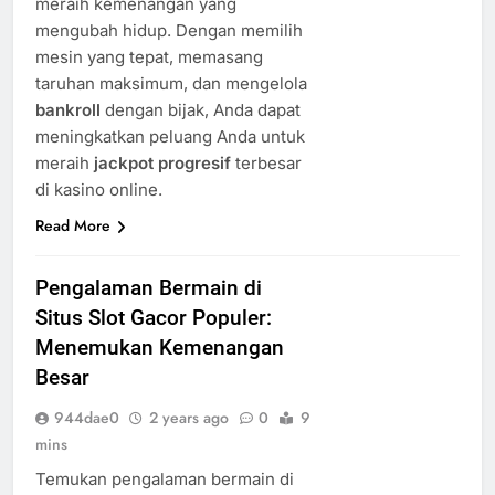
meraih kemenangan yang
mengubah hidup. Dengan memilih
mesin yang tepat, memasang
taruhan maksimum, dan mengelola
bankroll
dengan bijak, Anda dapat
meningkatkan peluang Anda untuk
meraih
jackpot progresif
terbesar
di kasino online.
Read More
Pengalaman Bermain di
Situs Slot Gacor Populer:
Menemukan Kemenangan
Besar
944dae0
2 years ago
0
9
mins
Temukan pengalaman bermain di