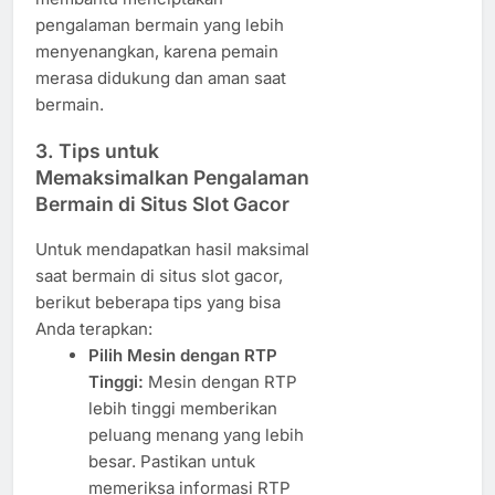
pengalaman bermain yang lebih
menyenangkan, karena pemain
merasa didukung dan aman saat
bermain.
3.
Tips untuk
Memaksimalkan Pengalaman
Bermain di Situs Slot Gacor
Untuk mendapatkan hasil maksimal
saat bermain di situs slot gacor,
berikut beberapa tips yang bisa
Anda terapkan:
Pilih Mesin dengan RTP
Tinggi:
Mesin dengan RTP
lebih tinggi memberikan
peluang menang yang lebih
besar. Pastikan untuk
memeriksa informasi RTP