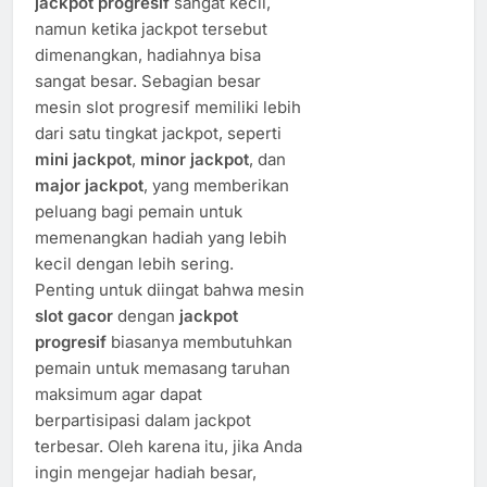
jackpot progresif
sangat kecil,
namun ketika jackpot tersebut
dimenangkan, hadiahnya bisa
sangat besar. Sebagian besar
mesin slot progresif memiliki lebih
dari satu tingkat jackpot, seperti
mini jackpot
,
minor jackpot
, dan
major jackpot
, yang memberikan
peluang bagi pemain untuk
memenangkan hadiah yang lebih
kecil dengan lebih sering.
Penting untuk diingat bahwa mesin
slot gacor
dengan
jackpot
progresif
biasanya membutuhkan
pemain untuk memasang taruhan
maksimum agar dapat
berpartisipasi dalam jackpot
terbesar. Oleh karena itu, jika Anda
ingin mengejar hadiah besar,