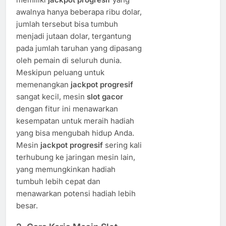
awalnya hanya beberapa ribu dolar,
jumlah tersebut bisa tumbuh
menjadi jutaan dolar, tergantung
pada jumlah taruhan yang dipasang
oleh pemain di seluruh dunia.
Meskipun peluang untuk
memenangkan
jackpot progresif
sangat kecil, mesin
slot gacor
dengan fitur ini menawarkan
kesempatan untuk meraih hadiah
yang bisa mengubah hidup Anda.
Mesin
jackpot progresif
sering kali
terhubung ke jaringan mesin lain,
yang memungkinkan hadiah
tumbuh lebih cepat dan
menawarkan potensi hadiah lebih
besar.