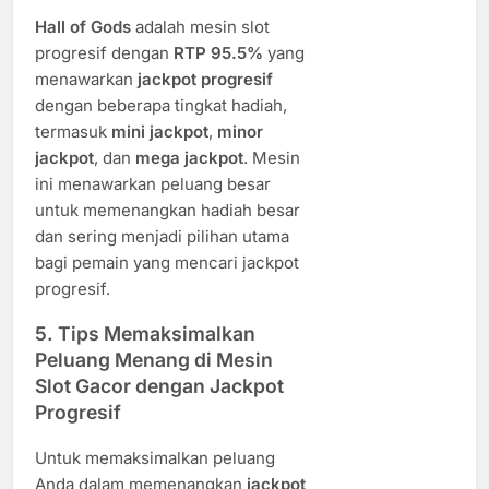
Hall of Gods
adalah mesin slot
progresif dengan
RTP 95.5%
yang
menawarkan
jackpot progresif
dengan beberapa tingkat hadiah,
termasuk
mini jackpot
,
minor
jackpot
, dan
mega jackpot
. Mesin
ini menawarkan peluang besar
untuk memenangkan hadiah besar
dan sering menjadi pilihan utama
bagi pemain yang mencari jackpot
progresif.
5.
Tips Memaksimalkan
Peluang Menang di Mesin
Slot Gacor dengan Jackpot
Progresif
Untuk memaksimalkan peluang
Anda dalam memenangkan
jackpot