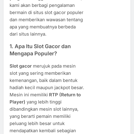
kami akan berbagi pengalaman
bermain di situs slot gacor populer
dan memberikan wawasan tentang
apa yang membuatnya berbeda
dari situs lainnya.
1.
Apa Itu Slot Gacor dan
Mengapa Populer?
Slot gacor
merujuk pada mesin
slot yang sering memberikan
kemenangan, baik dalam bentuk
hadiah kecil maupun jackpot besar.
Mesin ini memiliki
RTP (Return to
Player)
yang lebih tinggi
dibandingkan mesin slot lainnya,
yang berarti pemain memiliki
peluang lebih besar untuk
mendapatkan kembali sebagian