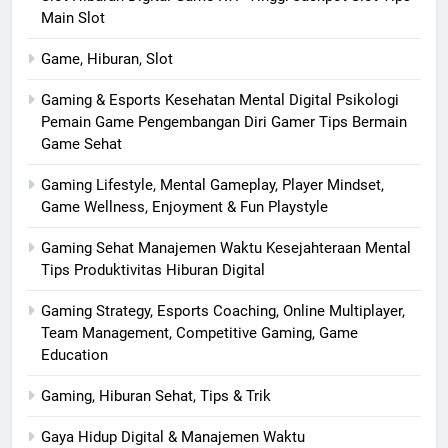
Main Slot
Game, Hiburan, Slot
Gaming & Esports Kesehatan Mental Digital Psikologi
Pemain Game Pengembangan Diri Gamer Tips Bermain
Game Sehat
Gaming Lifestyle, Mental Gameplay, Player Mindset,
Game Wellness, Enjoyment & Fun Playstyle
Gaming Sehat Manajemen Waktu Kesejahteraan Mental
Tips Produktivitas Hiburan Digital
Gaming Strategy, Esports Coaching, Online Multiplayer,
Team Management, Competitive Gaming, Game
Education
Gaming, Hiburan Sehat, Tips & Trik
Gaya Hidup Digital & Manajemen Waktu