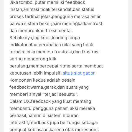
Jika tombol putar memiliki feedback
instan,animasi tidak tersendat,dan status
proses terlihat jelas,pengguna merasa aman
bahwa sistem bekerja,ini meningkatkan trust
dan menurunkan friksi mental.
Sebaliknya,lag kecil,loading tanpa
indikator,atau perubahan nilai yang tidak
terbaca bisa memicu frustrasi,dan frustrasi
sering mendorong klik
berulang,mempercepat ritme,serta membuat
keputusan lebih impulsif.
situs slot gacor
Komponen kedua adalah desain
feedback:warna,gerak,dan suara yang
memberi sinyal “terjadi sesuatu”.
Dalam UX,feedback yang kuat memang
membantu pengguna paham aksi mereka
berhasil,namun di sistem hiburan
interaktif,feedback juga berfungsi sebagai
penguat kebiasaan,karena otak merespons