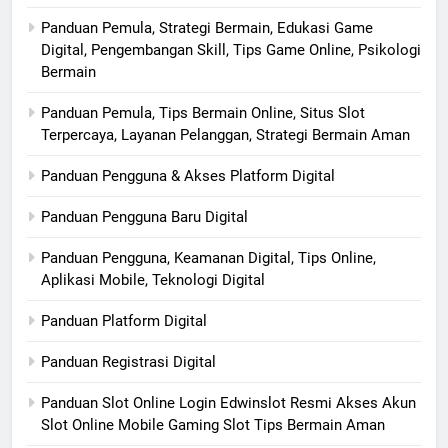
Panduan Pemula, Strategi Bermain, Edukasi Game
Digital, Pengembangan Skill, Tips Game Online, Psikologi
Bermain
Panduan Pemula, Tips Bermain Online, Situs Slot
Terpercaya, Layanan Pelanggan, Strategi Bermain Aman
Panduan Pengguna & Akses Platform Digital
Panduan Pengguna Baru Digital
Panduan Pengguna, Keamanan Digital, Tips Online,
Aplikasi Mobile, Teknologi Digital
Panduan Platform Digital
Panduan Registrasi Digital
Panduan Slot Online Login Edwinslot Resmi Akses Akun
Slot Online Mobile Gaming Slot Tips Bermain Aman