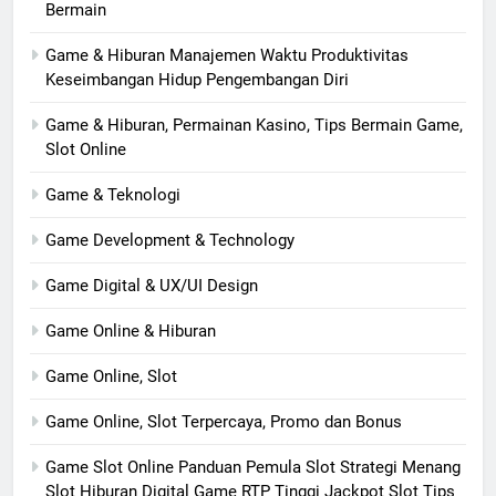
Bermain
Game & Hiburan Manajemen Waktu Produktivitas
Keseimbangan Hidup Pengembangan Diri
Game & Hiburan, Permainan Kasino, Tips Bermain Game,
Slot Online
Game & Teknologi
Game Development & Technology
Game Digital & UX/UI Design
Game Online & Hiburan
Game Online, Slot
Game Online, Slot Terpercaya, Promo dan Bonus
Game Slot Online Panduan Pemula Slot Strategi Menang
Slot Hiburan Digital Game RTP Tinggi Jackpot Slot Tips