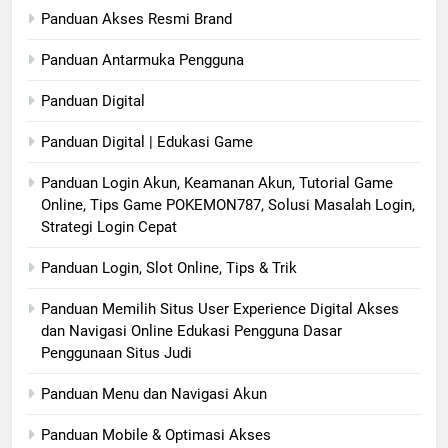
Panduan Akses Resmi Brand
Panduan Antarmuka Pengguna
Panduan Digital
Panduan Digital | Edukasi Game
Panduan Login Akun, Keamanan Akun, Tutorial Game
Online, Tips Game POKEMON787, Solusi Masalah Login,
Strategi Login Cepat
Panduan Login, Slot Online, Tips & Trik
Panduan Memilih Situs User Experience Digital Akses
dan Navigasi Online Edukasi Pengguna Dasar
Penggunaan Situs Judi
Panduan Menu dan Navigasi Akun
Panduan Mobile & Optimasi Akses