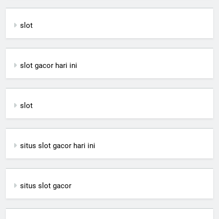
slot
slot gacor hari ini
slot
situs slot gacor hari ini
situs slot gacor