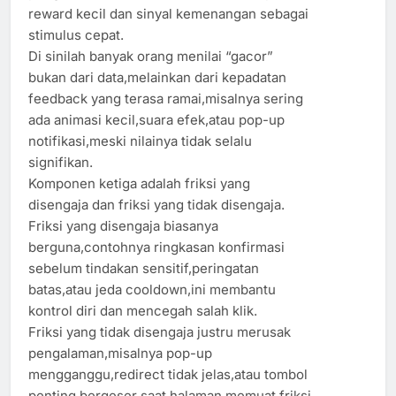
reward kecil dan sinyal kemenangan sebagai
stimulus cepat.
Di sinilah banyak orang menilai “gacor”
bukan dari data,melainkan dari kepadatan
feedback yang terasa ramai,misalnya sering
ada animasi kecil,suara efek,atau pop-up
notifikasi,meski nilainya tidak selalu
signifikan.
Komponen ketiga adalah friksi yang
disengaja dan friksi yang tidak disengaja.
Friksi yang disengaja biasanya
berguna,contohnya ringkasan konfirmasi
sebelum tindakan sensitif,peringatan
batas,atau jeda cooldown,ini membantu
kontrol diri dan mencegah salah klik.
Friksi yang tidak disengaja justru merusak
pengalaman,misalnya pop-up
mengganggu,redirect tidak jelas,atau tombol
penting bergeser saat halaman memuat,friksi