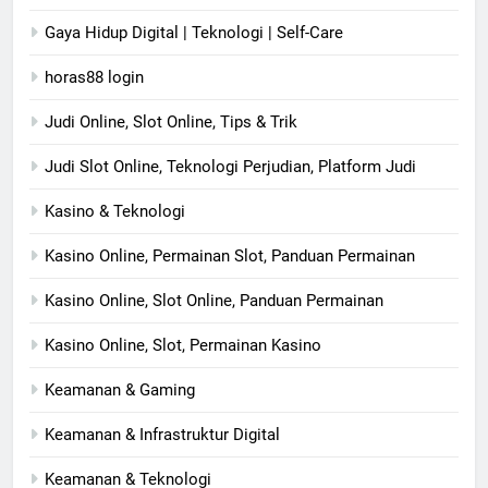
Gaya Hidup Digital | Teknologi | Self-Care
horas88 login
Judi Online, Slot Online, Tips & Trik
Judi Slot Online, Teknologi Perjudian, Platform Judi
Kasino & Teknologi
Kasino Online, Permainan Slot, Panduan Permainan
Kasino Online, Slot Online, Panduan Permainan
Kasino Online, Slot, Permainan Kasino
Keamanan & Gaming
Keamanan & Infrastruktur Digital
Keamanan & Teknologi