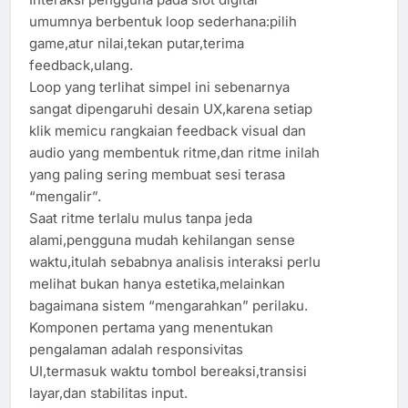
umumnya berbentuk loop sederhana:pilih
game,atur nilai,tekan putar,terima
feedback,ulang.
Loop yang terlihat simpel ini sebenarnya
sangat dipengaruhi desain UX,karena setiap
klik memicu rangkaian feedback visual dan
audio yang membentuk ritme,dan ritme inilah
yang paling sering membuat sesi terasa
“mengalir”.
Saat ritme terlalu mulus tanpa jeda
alami,pengguna mudah kehilangan sense
waktu,itulah sebabnya analisis interaksi perlu
melihat bukan hanya estetika,melainkan
bagaimana sistem “mengarahkan” perilaku.
Komponen pertama yang menentukan
pengalaman adalah responsivitas
UI,termasuk waktu tombol bereaksi,transisi
layar,dan stabilitas input.