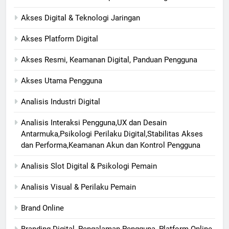
Akses Digital & Teknologi Jaringan
Akses Platform Digital
Akses Resmi, Keamanan Digital, Panduan Pengguna
Akses Utama Pengguna
Analisis Industri Digital
Analisis Interaksi Pengguna,UX dan Desain
Antarmuka,Psikologi Perilaku Digital,Stabilitas Akses
dan Performa,Keamanan Akun dan Kontrol Pengguna
Analisis Slot Digital & Psikologi Pemain
Analisis Visual & Perilaku Pemain
Brand Online