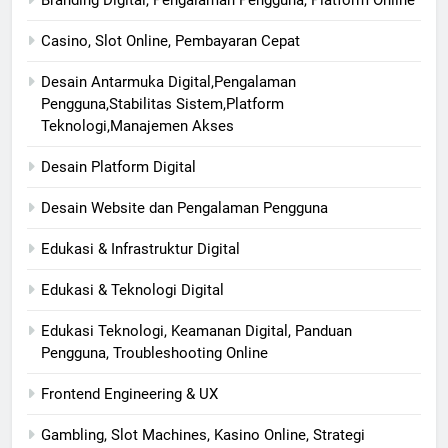
Branding Digital, Pengalaman Pengguna, Platform Online
Casino, Slot Online, Pembayaran Cepat
Desain Antarmuka Digital,Pengalaman
Pengguna,Stabilitas Sistem,Platform
Teknologi,Manajemen Akses
Desain Platform Digital
Desain Website dan Pengalaman Pengguna
Edukasi & Infrastruktur Digital
Edukasi & Teknologi Digital
Edukasi Teknologi, Keamanan Digital, Panduan
Pengguna, Troubleshooting Online
Frontend Engineering & UX
Gambling, Slot Machines, Kasino Online, Strategi