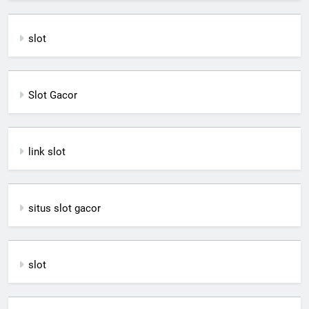
slot
Slot Gacor
link slot
situs slot gacor
slot