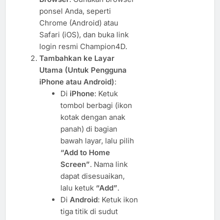
ponsel Anda, seperti
Chrome (Android) atau
Safari (iOS), dan buka link
login resmi Champion4D.
Tambahkan ke Layar
Utama (Untuk Pengguna
iPhone atau Android)
:
Di
iPhone
: Ketuk
tombol berbagi (ikon
kotak dengan anak
panah) di bagian
bawah layar, lalu pilih
“Add to Home
Screen”
. Nama link
dapat disesuaikan,
lalu ketuk
“Add”
.
Di
Android
: Ketuk ikon
tiga titik di sudut