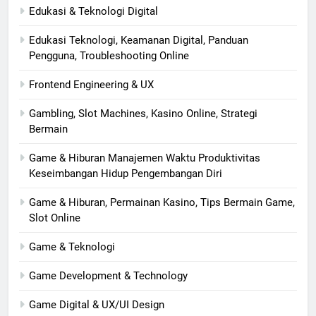
Edukasi & Teknologi Digital
Edukasi Teknologi, Keamanan Digital, Panduan
Pengguna, Troubleshooting Online
Frontend Engineering & UX
Gambling, Slot Machines, Kasino Online, Strategi
Bermain
Game & Hiburan Manajemen Waktu Produktivitas
Keseimbangan Hidup Pengembangan Diri
Game & Hiburan, Permainan Kasino, Tips Bermain Game,
Slot Online
Game & Teknologi
Game Development & Technology
Game Digital & UX/UI Design