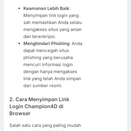
Keamanan Lebih Baik
:
Menyimpan link login yang
sah memastikan Anda selalu
mengakses situs yang aman
dan terenkripsi.
Menghindari Phishing
: Anda
dapat mencegah situs
phishing yang berusaha
mencuri informasi login
dengan hanya mengakses
link yang telah Anda simpan
dari sumber resmi.
2.
Cara Menyimpan Link
Login Champion4D di
Browser
Salah satu cara yang paling mudah