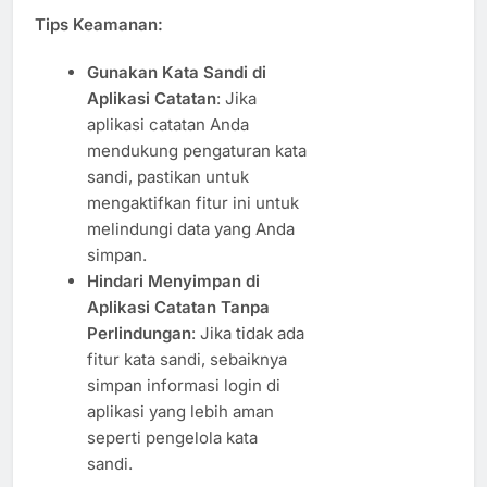
Tips Keamanan:
Gunakan Kata Sandi di
Aplikasi Catatan
: Jika
aplikasi catatan Anda
mendukung pengaturan kata
sandi, pastikan untuk
mengaktifkan fitur ini untuk
melindungi data yang Anda
simpan.
Hindari Menyimpan di
Aplikasi Catatan Tanpa
Perlindungan
: Jika tidak ada
fitur kata sandi, sebaiknya
simpan informasi login di
aplikasi yang lebih aman
seperti pengelola kata
sandi.