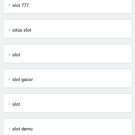
slot 777
situs slot
slot
slot gacor
slot
slot demo