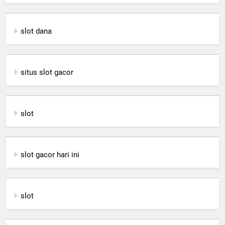
slot dana
situs slot gacor
slot
slot gacor hari ini
slot