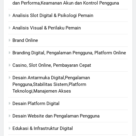
dan Performa,Keamanan Akun dan Kontrol Pengguna
Analisis Slot Digital & Psikologi Pemain
Analisis Visual & Perilaku Pemain
Brand Online
Branding Digital, Pengalaman Pengguna, Platform Online
Casino, Slot Online, Pembayaran Cepat
Desain Antarmuka Digital,Pengalaman
Pengguna,Stabilitas Sistem,Platform
Teknologi,Manajemen Akses
Desain Platform Digital
Desain Website dan Pengalaman Pengguna
Edukasi & Infrastruktur Digital