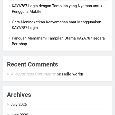
KAYA787 Login dengan Tampilan yang Nyaman untuk
Pengguna Mobile
Cara Meningkatkan Kenyamanan saat Menggunakan
KAYA787 Login
Panduan Memahami Tampilan Utama KAYA787 secara
Bertahap
Recent Comments
A WordPress Commenter
on
Hello world!
Archives
July 2026
June 2026