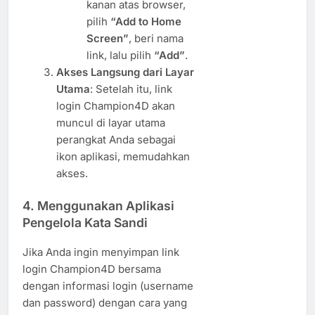
kanan atas browser,
pilih
“Add to Home
Screen”
, beri nama
link, lalu pilih
“Add”
.
Akses Langsung dari Layar
Utama
: Setelah itu, link
login Champion4D akan
muncul di layar utama
perangkat Anda sebagai
ikon aplikasi, memudahkan
akses.
4.
Menggunakan Aplikasi
Pengelola Kata Sandi
Jika Anda ingin menyimpan link
login Champion4D bersama
dengan informasi login (username
dan password) dengan cara yang