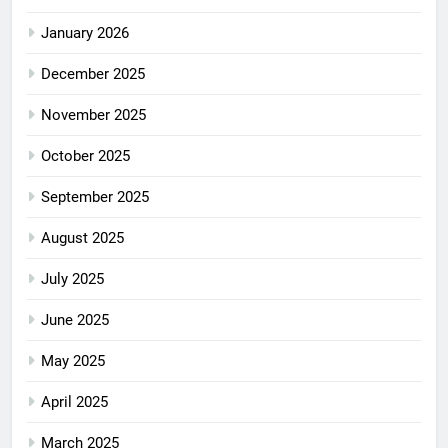
January 2026
December 2025
November 2025
October 2025
September 2025
August 2025
July 2025
June 2025
May 2025
April 2025
March 2025