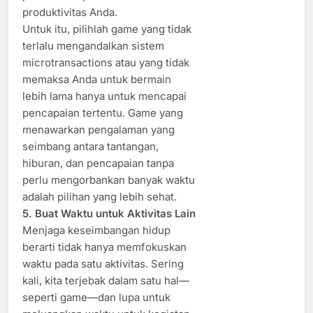
produktivitas Anda.
Untuk itu, pilihlah game yang tidak
terlalu mengandalkan sistem
microtransactions atau yang tidak
memaksa Anda untuk bermain
lebih lama hanya untuk mencapai
pencapaian tertentu. Game yang
menawarkan pengalaman yang
seimbang antara tantangan,
hiburan, dan pencapaian tanpa
perlu mengorbankan banyak waktu
adalah pilihan yang lebih sehat.
5. Buat Waktu untuk Aktivitas Lain
Menjaga keseimbangan hidup
berarti tidak hanya memfokuskan
waktu pada satu aktivitas. Sering
kali, kita terjebak dalam satu hal—
seperti game—dan lupa untuk