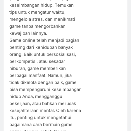
keseimbangan hidup. Temukan
tips untuk mengatur waktu,
mengelola stres, dan menikmati
game tanpa mengorbankan
kewajiban lainnya.
Game online telah menjadi bagian
penting dari kehidupan banyak
orang. Baik untuk bersosialisasi,
berkompetisi, atau sekadar
hiburan, game memberikan
berbagai manfaat. Namun, jika
tidak dikelola dengan baik, game
bisa mempengaruhi keseimbangan
hidup Anda, mengganggu
pekerjaan, atau bahkan merusak
kesejahteraan mental. Oleh karena
itu, penting untuk mengetahui
bagaimana cara bermain game