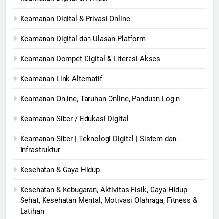
Keamanan Digital & Privasi Online
Keamanan Digital dan Ulasan Platform
Keamanan Dompet Digital & Literasi Akses
Keamanan Link Alternatif
Keamanan Online, Taruhan Online, Panduan Login
Keamanan Siber / Edukasi Digital
Keamanan Siber | Teknologi Digital | Sistem dan
Infrastruktur
Kesehatan & Gaya Hidup
Kesehatan & Kebugaran, Aktivitas Fisik, Gaya Hidup
Sehat, Kesehatan Mental, Motivasi Olahraga, Fitness &
Latihan