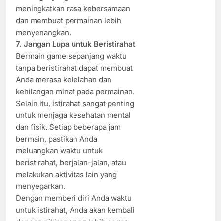
meningkatkan rasa kebersamaan
dan membuat permainan lebih
menyenangkan.
7. Jangan Lupa untuk Beristirahat
Bermain game sepanjang waktu
tanpa beristirahat dapat membuat
Anda merasa kelelahan dan
kehilangan minat pada permainan.
Selain itu, istirahat sangat penting
untuk menjaga kesehatan mental
dan fisik. Setiap beberapa jam
bermain, pastikan Anda
meluangkan waktu untuk
beristirahat, berjalan-jalan, atau
melakukan aktivitas lain yang
menyegarkan.
Dengan memberi diri Anda waktu
untuk istirahat, Anda akan kembali