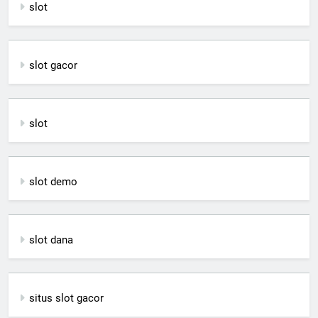
slot
slot gacor
slot
slot demo
slot dana
situs slot gacor