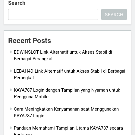
Search
SEARCH
Recent Posts
EDWINSLOT Link Alternatif untuk Akses Stabil di
Berbagai Perangkat
LEBAH4D Link Alternatif untuk Akses Stabil di Berbagai
Perangkat
KAYA787 Login dengan Tampilan yang Nyaman untuk
Pengguna Mobile
Cara Meningkatkan Kenyamanan saat Menggunakan
KAYA787 Login
Panduan Memahami Tampilan Utama KAYA787 secara
Bertahap