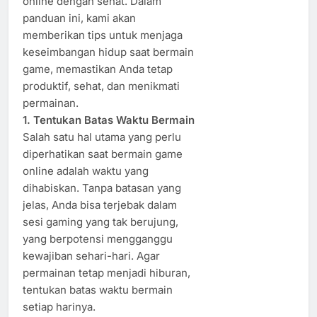
online dengan sehat. Dalam
panduan ini, kami akan
memberikan tips untuk menjaga
keseimbangan hidup saat bermain
game, memastikan Anda tetap
produktif, sehat, dan menikmati
permainan.
1. Tentukan Batas Waktu Bermain
Salah satu hal utama yang perlu
diperhatikan saat bermain game
online adalah waktu yang
dihabiskan. Tanpa batasan yang
jelas, Anda bisa terjebak dalam
sesi gaming yang tak berujung,
yang berpotensi mengganggu
kewajiban sehari-hari. Agar
permainan tetap menjadi hiburan,
tentukan batas waktu bermain
setiap harinya.