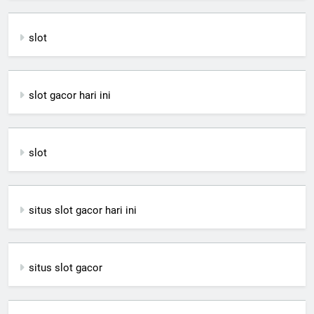
slot
slot gacor hari ini
slot
situs slot gacor hari ini
situs slot gacor