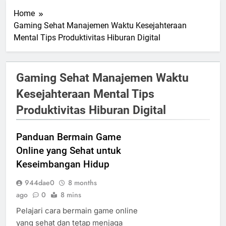
Home
Gaming Sehat Manajemen Waktu Kesejahteraan
Mental Tips Produktivitas Hiburan Digital
Gaming Sehat Manajemen Waktu
Kesejahteraan Mental Tips
Produktivitas Hiburan Digital
Panduan Bermain Game
Online yang Sehat untuk
Keseimbangan Hidup
944dae0
8 months
ago
0
8 mins
Pelajari cara bermain game online
yang sehat dan tetap menjaga