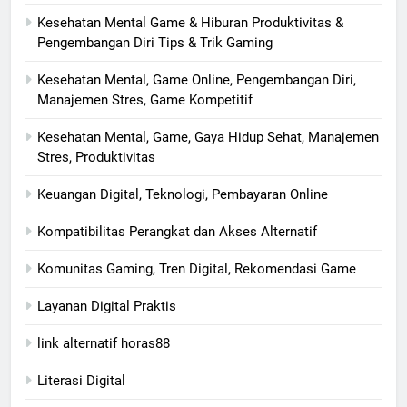
Kesehatan Mental Game & Hiburan Produktivitas &
Pengembangan Diri Tips & Trik Gaming
Kesehatan Mental, Game Online, Pengembangan Diri,
Manajemen Stres, Game Kompetitif
Kesehatan Mental, Game, Gaya Hidup Sehat, Manajemen
Stres, Produktivitas
Keuangan Digital, Teknologi, Pembayaran Online
Kompatibilitas Perangkat dan Akses Alternatif
Komunitas Gaming, Tren Digital, Rekomendasi Game
Layanan Digital Praktis
link alternatif horas88
Literasi Digital