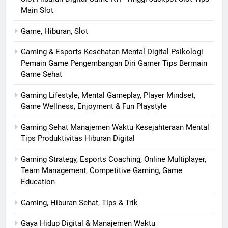
Main Slot
Game, Hiburan, Slot
Gaming & Esports Kesehatan Mental Digital Psikologi
Pemain Game Pengembangan Diri Gamer Tips Bermain
Game Sehat
Gaming Lifestyle, Mental Gameplay, Player Mindset,
Game Wellness, Enjoyment & Fun Playstyle
Gaming Sehat Manajemen Waktu Kesejahteraan Mental
Tips Produktivitas Hiburan Digital
Gaming Strategy, Esports Coaching, Online Multiplayer,
Team Management, Competitive Gaming, Game
Education
Gaming, Hiburan Sehat, Tips & Trik
Gaya Hidup Digital & Manajemen Waktu