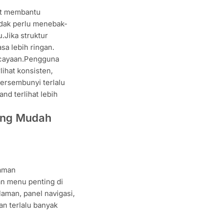
at membantu
idak perlu menebak-
.Jika struktur
sa lebih ringan.
rcayaan.Pengguna
ihat konsisten,
tersembunyi terlalu
d terlihat lebih
ang Mudah
laman
n menu penting di
laman, panel navigasi,
n terlalu banyak