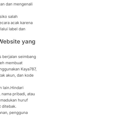
ran dan mengenali
iko salah
ecara acak karena
alui label dan
Website yang
s berjalan seimbang
leh membuat
nggunakan Kaya787,
tak akun, dan kode
 lain.Hindari
 nama pribadi, atau
memadukan huruf
t ditebak.
anan, pengguna