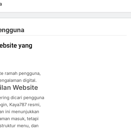
a
Pengguna
ebsite yang
ite ramah pengguna,
engalaman digital.
ilan Website
ering dicari pengguna
ogin, Kaya787 resmi,
ian ini menunjukkan
aman masuk, tetapi
struktur menu, dan