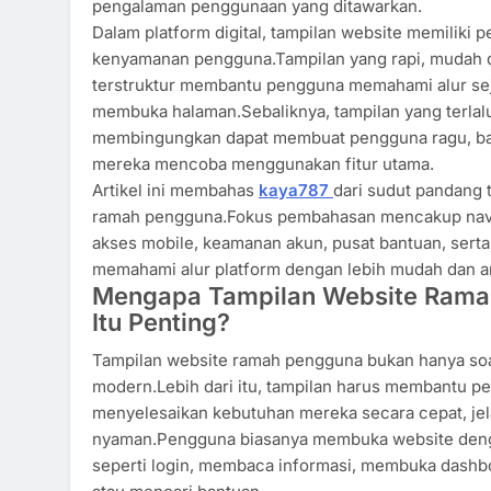
pengalaman penggunaan yang ditawarkan.
Dalam platform digital, tampilan website memiliki 
kenyamanan pengguna.Tampilan yang rapi, mudah d
terstruktur membantu pengguna memahami alur sej
membuka halaman.Sebaliknya, tampilan yang terlalu
membingungkan dapat membuat pengguna ragu, b
mereka mencoba menggunakan fitur utama.
Artikel ini membahas
kaya787
dari sudut pandang 
ramah pengguna.Fokus pembahasan mencakup navi
akses mobile, keamanan akun, pusat bantuan, sert
memahami alur platform dengan lebih mudah dan 
Mengapa Tampilan Website Rama
Itu Penting?
Tampilan website ramah pengguna bukan hanya soal
modern.Lebih dari itu, tampilan harus membantu p
menyelesaikan kebutuhan mereka secara cepat, jel
nyaman.Pengguna biasanya membuka website denga
seperti login, membaca informasi, membuka dashbo