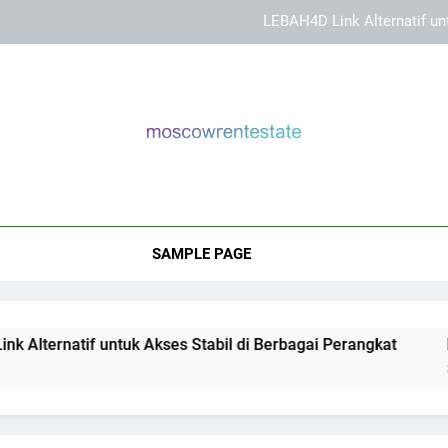
LEBAH4D Link Alternatif un
KAYA787 Login dengan Tampila
Cara Meningkatkan Kenyama
EDWINSLOT Link Alternatif unt
cow Rent Estate
LEBAH4D Link Alternatif un
erti Berkualitas Di Moskow Dengan Layanan Dari Moscow Rent 
KAYA787 Login dengan Tampila
SAMPLE PAGE
Cara Meningkatkan Kenyama
f untuk Akses Stabil di Berbagai Perangkat
KAYA787 Lo
3 Weeks Ago