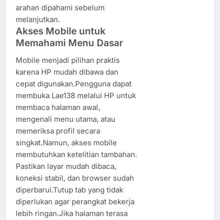
arahan dipahami sebelum
melanjutkan.
Akses Mobile untuk
Memahami Menu Dasar
Mobile menjadi pilihan praktis
karena HP mudah dibawa dan
cepat digunakan.Pengguna dapat
membuka Lae138 melalui HP untuk
membaca halaman awal,
mengenali menu utama, atau
memeriksa profil secara
singkat.Namun, akses mobile
membutuhkan ketelitian tambahan.
Pastikan layar mudah dibaca,
koneksi stabil, dan browser sudah
diperbarui.Tutup tab yang tidak
diperlukan agar perangkat bekerja
lebih ringan.Jika halaman terasa