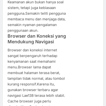
Keamanan akun bukan hanya soal
sistem, tetapi juga kebiasaan
pengguna.Semakin teliti pengguna
membaca menu dan menjaga data,
semakin nyaman pengalaman
penggunaan akun.
Browser dan Koneksi yang
Mendukung Navigasi
Browser dan koneksi internet
sangat berpengaruh terhadap
kenyamanan saat memahami
menu.Browser lama dapat
membuat halaman terasa berat,
tampilan tidak normal, atau tombol
kurang responsif.Karena itu,
gunakan browser terbaru agar
navigasi Lae138 terasa lebih stabil.
Cache browser juga perlu