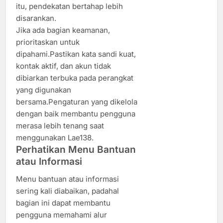
itu, pendekatan bertahap lebih
disarankan.
Jika ada bagian keamanan,
prioritaskan untuk
dipahami.Pastikan kata sandi kuat,
kontak aktif, dan akun tidak
dibiarkan terbuka pada perangkat
yang digunakan
bersama.Pengaturan yang dikelola
dengan baik membantu pengguna
merasa lebih tenang saat
menggunakan Lae138.
Perhatikan Menu Bantuan
atau Informasi
Menu bantuan atau informasi
sering kali diabaikan, padahal
bagian ini dapat membantu
pengguna memahami alur