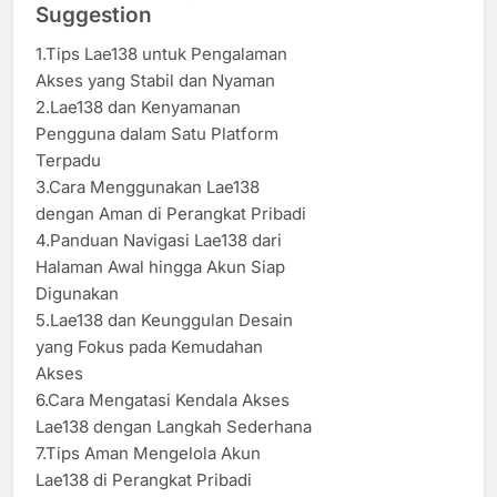
Suggestion
1.Tips Lae138 untuk Pengalaman
Akses yang Stabil dan Nyaman
2.Lae138 dan Kenyamanan
Pengguna dalam Satu Platform
Terpadu
3.Cara Menggunakan Lae138
dengan Aman di Perangkat Pribadi
4.Panduan Navigasi Lae138 dari
Halaman Awal hingga Akun Siap
Digunakan
5.Lae138 dan Keunggulan Desain
yang Fokus pada Kemudahan
Akses
6.Cara Mengatasi Kendala Akses
Lae138 dengan Langkah Sederhana
7.Tips Aman Mengelola Akun
Lae138 di Perangkat Pribadi