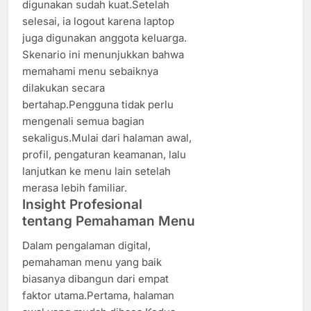
digunakan sudah kuat.Setelah
selesai, ia logout karena laptop
juga digunakan anggota keluarga.
Skenario ini menunjukkan bahwa
memahami menu sebaiknya
dilakukan secara
bertahap.Pengguna tidak perlu
mengenali semua bagian
sekaligus.Mulai dari halaman awal,
profil, pengaturan keamanan, lalu
lanjutkan ke menu lain setelah
merasa lebih familiar.
Insight Profesional
tentang Pemahaman Menu
Dalam pengalaman digital,
pemahaman menu yang baik
biasanya dibangun dari empat
faktor utama.Pertama, halaman