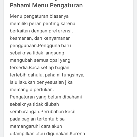
Pahami Menu Pengaturan
Menu pengaturan biasanya
memiliki peran penting karena
berkaitan dengan preferensi,
keamanan, dan kenyamanan
penggunaan.Pengguna baru
sebaiknya tidak langsung
mengubah semua opsi yang
tersedia.Baca setiap bagian
terlebih dahulu, pahami fungsinya,
lalu lakukan penyesuaian jika
memang diperlukan.
Pengaturan yang belum dipahami
sebaiknya tidak diubah
sembarangan.Perubahan kecil
pada bagian tertentu bisa
memengaruhi cara akun
ditampilkan atau digunakan.Karena