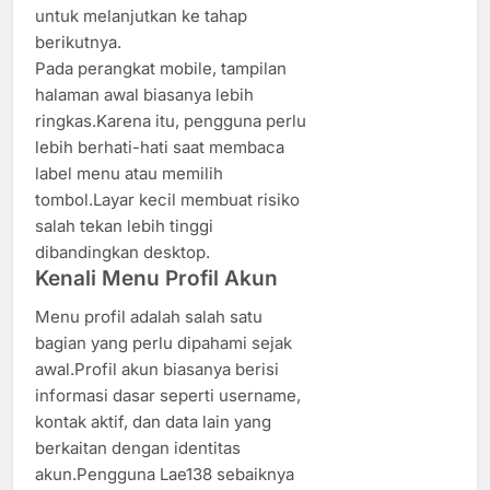
untuk melanjutkan ke tahap
berikutnya.
Pada perangkat mobile, tampilan
halaman awal biasanya lebih
ringkas.Karena itu, pengguna perlu
lebih berhati-hati saat membaca
label menu atau memilih
tombol.Layar kecil membuat risiko
salah tekan lebih tinggi
dibandingkan desktop.
Kenali Menu Profil Akun
Menu profil adalah salah satu
bagian yang perlu dipahami sejak
awal.Profil akun biasanya berisi
informasi dasar seperti username,
kontak aktif, dan data lain yang
berkaitan dengan identitas
akun.Pengguna Lae138 sebaiknya