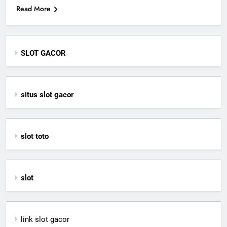
Read More
SLOT GACOR
situs slot gacor
slot toto
slot
link slot gacor