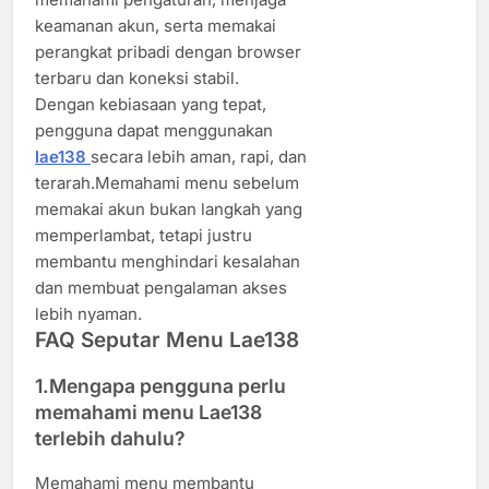
keamanan akun, serta memakai
perangkat pribadi dengan browser
terbaru dan koneksi stabil.
Dengan kebiasaan yang tepat,
pengguna dapat menggunakan
lae138
secara lebih aman, rapi, dan
terarah.Memahami menu sebelum
memakai akun bukan langkah yang
memperlambat, tetapi justru
membantu menghindari kesalahan
dan membuat pengalaman akses
lebih nyaman.
FAQ Seputar Menu Lae138
1.Mengapa pengguna perlu
memahami menu Lae138
terlebih dahulu?
Memahami menu membantu