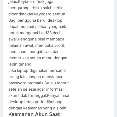
jelas.Keyboard fisik juga
mengurangi risiko salah ketik
dibandingkan keyboard sentuh.
Bagi pengguna baru, desktop
dapat menjadi pilihan yang baik
untuk mengenal Lae138 dari
awal.Pengguna bisa membaca
halaman awal, membuka profil,
memahami pengaturan, dan
memeriksa setiap menu dengan
lebih tenang.
Jika laptop digunakan bersama
orang lain, jangan menyimpan
password otomatis.Selalu logout
setelah selesai agar informasi
akun tidak tertinggal.Kenyamanan
desktop tetap perlu diimbangi
dengan keamanan yang disiplin.
Keamanan Akun Saat