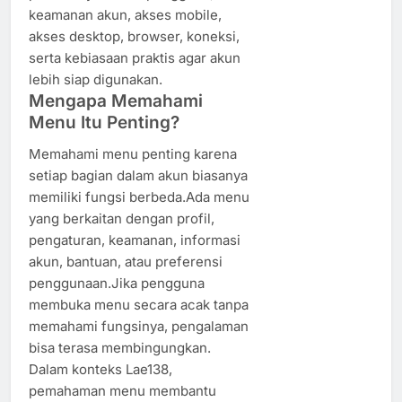
keamanan akun, akses mobile,
akses desktop, browser, koneksi,
serta kebiasaan praktis agar akun
lebih siap digunakan.
Mengapa Memahami
Menu Itu Penting?
Memahami menu penting karena
setiap bagian dalam akun biasanya
memiliki fungsi berbeda.Ada menu
yang berkaitan dengan profil,
pengaturan, keamanan, informasi
akun, bantuan, atau preferensi
penggunaan.Jika pengguna
membuka menu secara acak tanpa
memahami fungsinya, pengalaman
bisa terasa membingungkan.
Dalam konteks Lae138,
pemahaman menu membantu