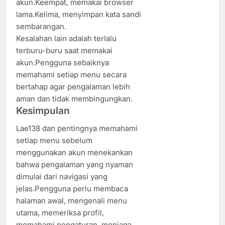
akun.Keempat, memakai browser
lama.Kelima, menyimpan kata sandi
sembarangan.
Kesalahan lain adalah terlalu
terburu-buru saat memakai
akun.Pengguna sebaiknya
memahami setiap menu secara
bertahap agar pengalaman lebih
aman dan tidak membingungkan.
Kesimpulan
Lae138 dan pentingnya memahami
setiap menu sebelum
menggunakan akun menekankan
bahwa pengalaman yang nyaman
dimulai dari navigasi yang
jelas.Pengguna perlu membaca
halaman awal, mengenali menu
utama, memeriksa profil,
memahami pengaturan, menjaga