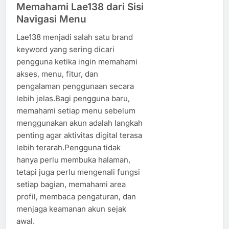
Memahami Lae138 dari Sisi
Navigasi Menu
Lae138 menjadi salah satu brand
keyword yang sering dicari
pengguna ketika ingin memahami
akses, menu, fitur, dan
pengalaman penggunaan secara
lebih jelas.Bagi pengguna baru,
memahami setiap menu sebelum
menggunakan akun adalah langkah
penting agar aktivitas digital terasa
lebih terarah.Pengguna tidak
hanya perlu membuka halaman,
tetapi juga perlu mengenali fungsi
setiap bagian, memahami area
profil, membaca pengaturan, dan
menjaga keamanan akun sejak
awal.