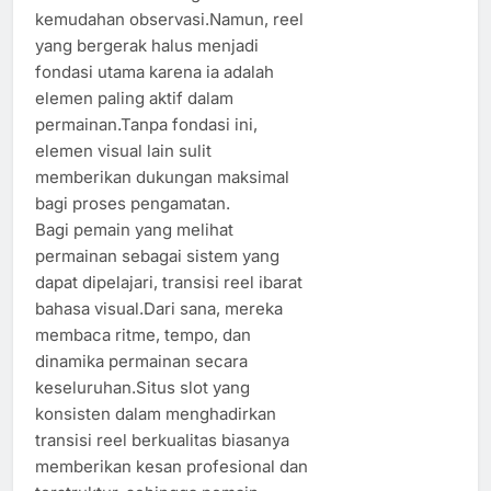
kemudahan observasi.Namun, reel
yang bergerak halus menjadi
fondasi utama karena ia adalah
elemen paling aktif dalam
permainan.Tanpa fondasi ini,
elemen visual lain sulit
memberikan dukungan maksimal
bagi proses pengamatan.
Bagi pemain yang melihat
permainan sebagai sistem yang
dapat dipelajari, transisi reel ibarat
bahasa visual.Dari sana, mereka
membaca ritme, tempo, dan
dinamika permainan secara
keseluruhan.Situs slot yang
konsisten dalam menghadirkan
transisi reel berkualitas biasanya
memberikan kesan profesional dan