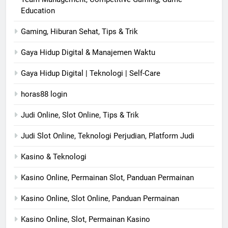
Education
Gaming, Hiburan Sehat, Tips & Trik
Gaya Hidup Digital & Manajemen Waktu
Gaya Hidup Digital | Teknologi | Self-Care
horas88 login
Judi Online, Slot Online, Tips & Trik
Judi Slot Online, Teknologi Perjudian, Platform Judi
Kasino & Teknologi
Kasino Online, Permainan Slot, Panduan Permainan
Kasino Online, Slot Online, Panduan Permainan
Kasino Online, Slot, Permainan Kasino