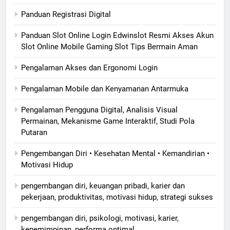
Panduan Registrasi Digital
Panduan Slot Online Login Edwinslot Resmi Akses Akun
Slot Online Mobile Gaming Slot Tips Bermain Aman
Pengalaman Akses dan Ergonomi Login
Pengalaman Mobile dan Kenyamanan Antarmuka
Pengalaman Pengguna Digital, Analisis Visual
Permainan, Mekanisme Game Interaktif, Studi Pola
Putaran
Pengembangan Diri • Kesehatan Mental • Kemandirian •
Motivasi Hidup
pengembangan diri, keuangan pribadi, karier dan
pekerjaan, produktivitas, motivasi hidup, strategi sukses
pengembangan diri, psikologi, motivasi, karier,
kepemimpinan, performa optimal