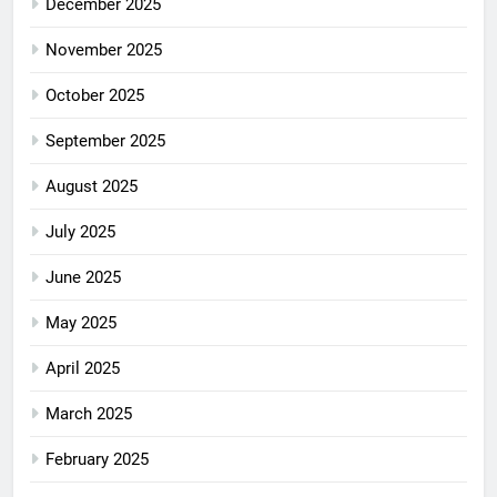
December 2025
November 2025
October 2025
September 2025
August 2025
July 2025
June 2025
May 2025
April 2025
March 2025
February 2025