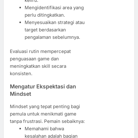
keliru.
Mengidentifikasi area yang
perlu ditingkatkan.
Menyesuaikan strategi atau
target berdasarkan
pengalaman sebelumnya.
Evaluasi rutin mempercepat
penguasaan game dan
meningkatkan skill secara
konsisten.
Mengatur Ekspektasi dan
Mindset
Mindset yang tepat penting bagi
pemula untuk menikmati game
tanpa frustrasi. Pemain sebaiknya:
Memahami bahwa
kesalahan adalah bagian