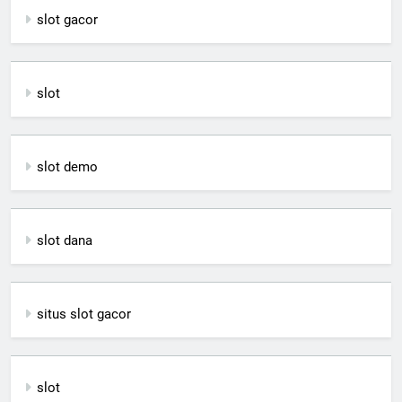
slot gacor
slot
slot demo
slot dana
situs slot gacor
slot