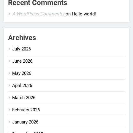
Recent Comments
A WordPress Commenter
on
Hello world!
Archives
July 2026
June 2026
May 2026
April 2026
March 2026
February 2026
January 2026