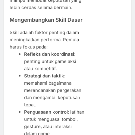
mampu membuat keputusan yang
lebih cerdas selama bermain.
Mengembangkan Skill Dasar
Skill adalah faktor penting dalam
meningkatkan performa. Pemula
harus fokus pada:
Refleks dan koordinasi
:
penting untuk game aksi
atau kompetitif.
Strategi dan taktik
:
memahami bagaimana
merencanakan pergerakan
dan mengambil keputusan
tepat.
Penguasaan kontrol
: latihan
untuk menguasai tombol,
gesture, atau interaksi
dalam game.