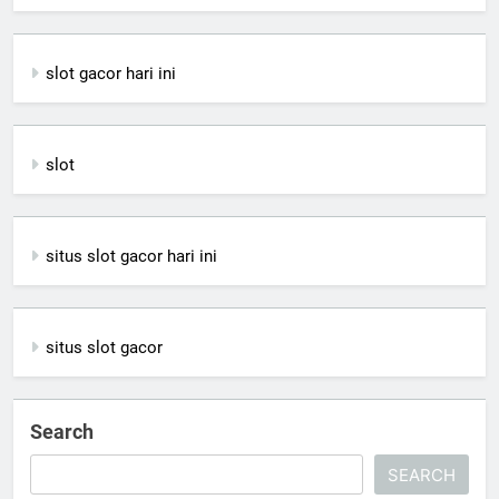
slot gacor hari ini
slot
situs slot gacor hari ini
situs slot gacor
Search
SEARCH