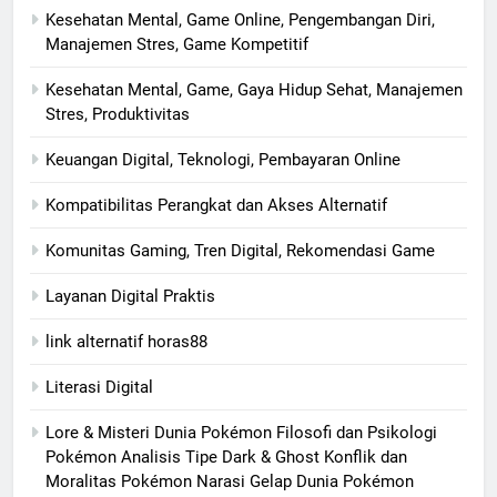
Kesehatan Mental, Game Online, Pengembangan Diri,
Manajemen Stres, Game Kompetitif
Kesehatan Mental, Game, Gaya Hidup Sehat, Manajemen
Stres, Produktivitas
Keuangan Digital, Teknologi, Pembayaran Online
Kompatibilitas Perangkat dan Akses Alternatif
Komunitas Gaming, Tren Digital, Rekomendasi Game
Layanan Digital Praktis
link alternatif horas88
Literasi Digital
Lore & Misteri Dunia Pokémon Filosofi dan Psikologi
Pokémon Analisis Tipe Dark & Ghost Konflik dan
Moralitas Pokémon Narasi Gelap Dunia Pokémon