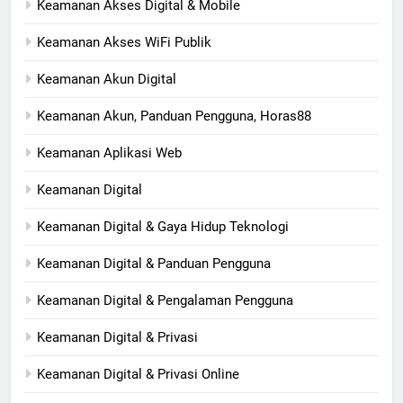
Keamanan Akses Digital & Mobile
Keamanan Akses WiFi Publik
Keamanan Akun Digital
Keamanan Akun, Panduan Pengguna, Horas88
Keamanan Aplikasi Web
Keamanan Digital
Keamanan Digital & Gaya Hidup Teknologi
Keamanan Digital & Panduan Pengguna
Keamanan Digital & Pengalaman Pengguna
Keamanan Digital & Privasi
Keamanan Digital & Privasi Online