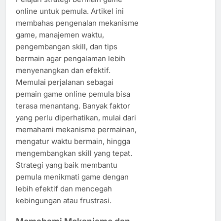
online untuk pemula. Artikel ini
membahas pengenalan mekanisme
game, manajemen waktu,
pengembangan skill, dan tips
bermain agar pengalaman lebih
menyenangkan dan efektif.
Memulai perjalanan sebagai
pemain game online pemula bisa
terasa menantang. Banyak faktor
yang perlu diperhatikan, mulai dari
memahami mekanisme permainan,
mengatur waktu bermain, hingga
mengembangkan skill yang tepat.
Strategi yang baik membantu
pemula menikmati game dengan
lebih efektif dan mencegah
kebingungan atau frustrasi.