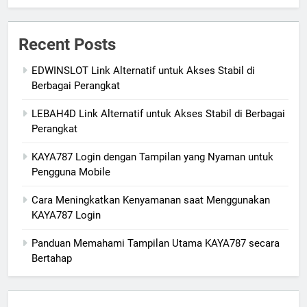
Recent Posts
EDWINSLOT Link Alternatif untuk Akses Stabil di
Berbagai Perangkat
LEBAH4D Link Alternatif untuk Akses Stabil di Berbagai
Perangkat
KAYA787 Login dengan Tampilan yang Nyaman untuk
Pengguna Mobile
Cara Meningkatkan Kenyamanan saat Menggunakan
KAYA787 Login
Panduan Memahami Tampilan Utama KAYA787 secara
Bertahap