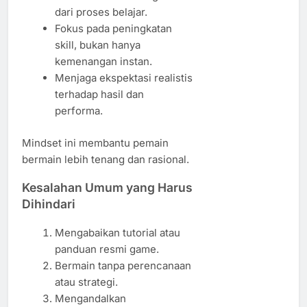
dari proses belajar.
Fokus pada peningkatan
skill, bukan hanya
kemenangan instan.
Menjaga ekspektasi realistis
terhadap hasil dan
performa.
Mindset ini membantu pemain
bermain lebih tenang dan rasional.
Kesalahan Umum yang Harus
Dihindari
Mengabaikan tutorial atau
panduan resmi game.
Bermain tanpa perencanaan
atau strategi.
Mengandalkan