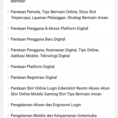
Bermain
Panduan Pemula, Tips Bermain Online, Situs Slot
Terpercaya, Layanan Pelanggan, Strategi Bermain Aman
Panduan Pengguna & Akses Platform Digital
Panduan Pengguna Baru Digital
Panduan Pengguna, Keamanan Digital, Tips Online,
Aplikasi Mobile, Teknologi Digital
Panduan Platform Digital
Panduan Registrasi Digital
Panduan Slot Online Login Edwinslot Resmi Akses Akun
Slot Online Mobile Gaming Slot Tips Bermain Aman
Pengalaman Akses dan Ergonomi Login
Pengalaman Mobile dan Kenyamanan Antarmuka