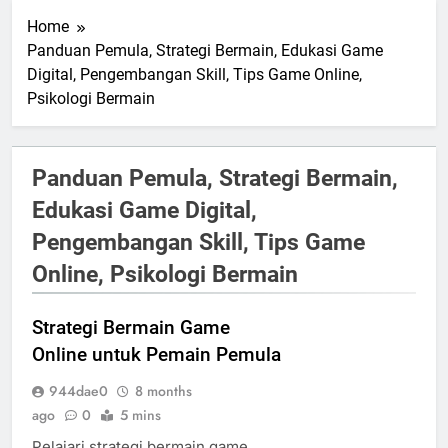
Home
Panduan Pemula, Strategi Bermain, Edukasi Game
Digital, Pengembangan Skill, Tips Game Online,
Psikologi Bermain
Panduan Pemula, Strategi Bermain,
Edukasi Game Digital,
Pengembangan Skill, Tips Game
Online, Psikologi Bermain
Strategi Bermain Game
Online untuk Pemain Pemula
944dae0
8 months
ago
0
5 mins
Pelajari strategi bermain game