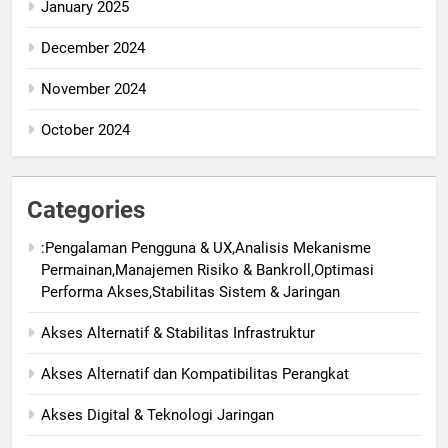
January 2025
December 2024
November 2024
October 2024
Categories
:Pengalaman Pengguna & UX,Analisis Mekanisme
Permainan,Manajemen Risiko & Bankroll,Optimasi
Performa Akses,Stabilitas Sistem & Jaringan
Akses Alternatif & Stabilitas Infrastruktur
Akses Alternatif dan Kompatibilitas Perangkat
Akses Digital & Teknologi Jaringan