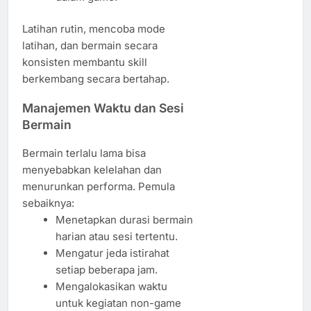
Latihan rutin, mencoba mode
latihan, dan bermain secara
konsisten membantu skill
berkembang secara bertahap.
Manajemen Waktu dan Sesi
Bermain
Bermain terlalu lama bisa
menyebabkan kelelahan dan
menurunkan performa. Pemula
sebaiknya:
Menetapkan durasi bermain
harian atau sesi tertentu.
Mengatur jeda istirahat
setiap beberapa jam.
Mengalokasikan waktu
untuk kegiatan non-game