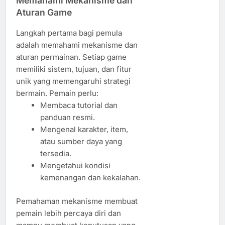
Memahami Mekanisme dan
Aturan Game
Langkah pertama bagi pemula
adalah memahami mekanisme dan
aturan permainan. Setiap game
memiliki sistem, tujuan, dan fitur
unik yang memengaruhi strategi
bermain. Pemain perlu:
Membaca tutorial dan
panduan resmi.
Mengenal karakter, item,
atau sumber daya yang
tersedia.
Mengetahui kondisi
kemenangan dan kekalahan.
Pemahaman mekanisme membuat
pemain lebih percaya diri dan