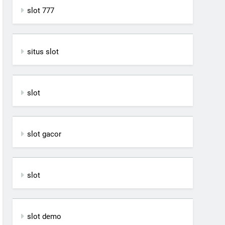
slot 777
situs slot
slot
slot gacor
slot
slot demo