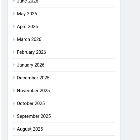
June 2026
May 2026
April 2026
March 2026
February 2026
January 2026
December 2025
November 2025
October 2025
September 2025
August 2025