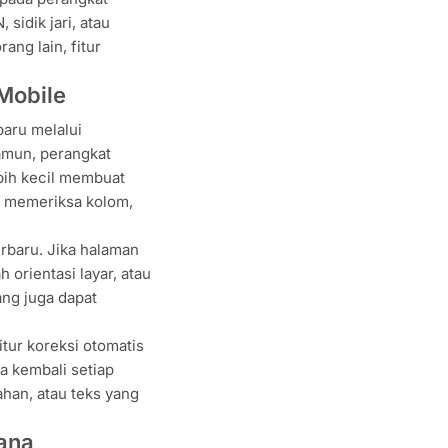
 sidik jari, atau
ang lain, fitur
 Mobile
baru melalui
amun, perangkat
ebih kecil membuat
i, memeriksa kolom,
erbaru. Jika halaman
 orientasi layar, atau
ang juga dapat
itur koreksi otomatis
a kembali setiap
ahan, atau teks yang
ana