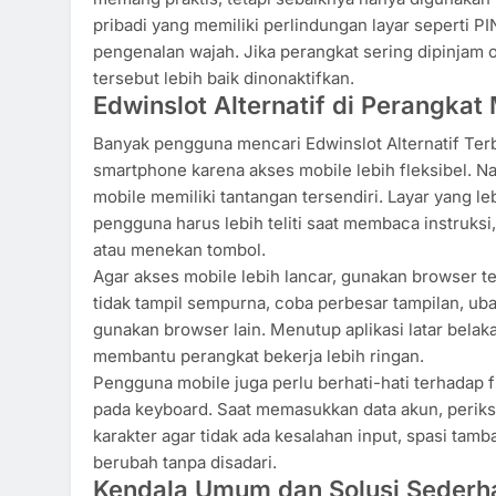
pribadi yang memiliki perlindungan layar seperti PIN,
pengenalan wajah. Jika perangkat sering dipinjam or
tersebut lebih baik dinonaktifkan.
Edwinslot Alternatif di Perangkat
Banyak pengguna mencari Edwinslot Alternatif Ter
smartphone karena akses mobile lebih fleksibel. N
mobile memiliki tantangan tersendiri. Layar yang l
pengguna harus lebih teliti saat membaca instruks
atau menekan tombol.
Agar akses mobile lebih lancar, gunakan browser t
tidak tampil sempurna, coba perbesar tampilan, ubah
gunakan browser lain. Menutup aplikasi latar belak
membantu perangkat bekerja lebih ringan.
Pengguna mobile juga perlu berhati-hati terhadap f
pada keyboard. Saat memasukkan data akun, periks
karakter agar tidak ada kesalahan input, spasi tamb
berubah tanpa disadari.
Kendala Umum dan Solusi Sederh