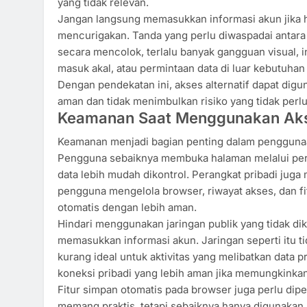
yang tidak relevan.
Jangan langsung memasukkan informasi akun jika h
mencurigakan. Tanda yang perlu diwaspadai antara 
secara mencolok, terlalu banyak gangguan visual, i
masuk akal, atau permintaan data di luar kebutuhan
Dengan pendekatan ini, akses alternatif dapat digu
aman dan tidak menimbulkan risiko yang tidak perlu
Keamanan Saat Menggunakan Ak
Keamanan menjadi bagian penting dalam penggunaan
Pengguna sebaiknya membuka halaman melalui pera
data lebih mudah dikontrol. Perangkat pribadi jug
pengguna mengelola browser, riwayat akses, dan f
otomatis dengan lebih aman.
Hindari menggunakan jaringan publik yang tidak dik
memasukkan informasi akun. Jaringan seperti itu tid
kurang ideal untuk aktivitas yang melibatkan data p
koneksi pribadi yang lebih aman jika memungkinkan
Fitur simpan otomatis pada browser juga perlu diperh
memang praktis, tetapi sebaiknya hanya digunakan