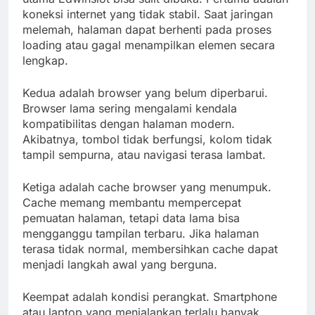
koneksi internet yang tidak stabil. Saat jaringan
melemah, halaman dapat berhenti pada proses
loading atau gagal menampilkan elemen secara
lengkap.
Kedua adalah browser yang belum diperbarui.
Browser lama sering mengalami kendala
kompatibilitas dengan halaman modern.
Akibatnya, tombol tidak berfungsi, kolom tidak
tampil sempurna, atau navigasi terasa lambat.
Ketiga adalah cache browser yang menumpuk.
Cache memang membantu mempercepat
pemuatan halaman, tetapi data lama bisa
mengganggu tampilan terbaru. Jika halaman
terasa tidak normal, membersihkan cache dapat
menjadi langkah awal yang berguna.
Keempat adalah kondisi perangkat. Smartphone
atau laptop yang menjalankan terlalu banyak