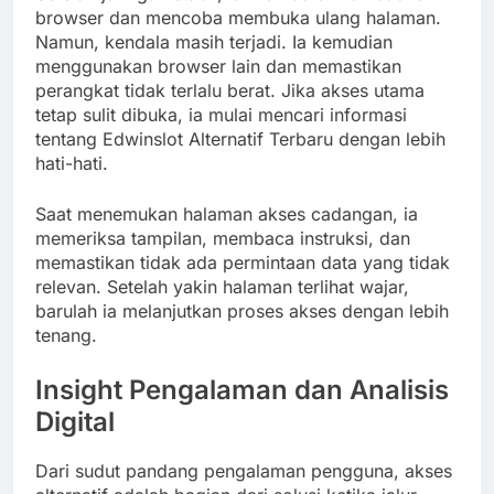
browser dan mencoba membuka ulang halaman.
Namun, kendala masih terjadi. Ia kemudian
menggunakan browser lain dan memastikan
perangkat tidak terlalu berat. Jika akses utama
tetap sulit dibuka, ia mulai mencari informasi
tentang Edwinslot Alternatif Terbaru dengan lebih
hati-hati.
Saat menemukan halaman akses cadangan, ia
memeriksa tampilan, membaca instruksi, dan
memastikan tidak ada permintaan data yang tidak
relevan. Setelah yakin halaman terlihat wajar,
barulah ia melanjutkan proses akses dengan lebih
tenang.
Insight Pengalaman dan Analisis
Digital
Dari sudut pandang pengalaman pengguna, akses