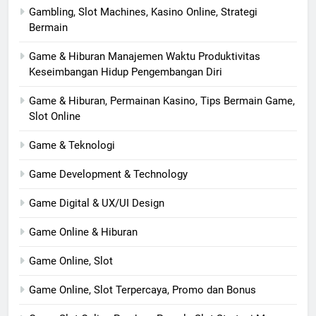
Gambling, Slot Machines, Kasino Online, Strategi
Bermain
Game & Hiburan Manajemen Waktu Produktivitas
Keseimbangan Hidup Pengembangan Diri
Game & Hiburan, Permainan Kasino, Tips Bermain Game,
Slot Online
Game & Teknologi
Game Development & Technology
Game Digital & UX/UI Design
Game Online & Hiburan
Game Online, Slot
Game Online, Slot Terpercaya, Promo dan Bonus