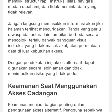
memiliki struktur rapi, instruksi jelas, navigasi
mudah dipahami, dan tidak meminta data yang
tidak relevan.
Jangan langsung memasukkan informasi akun jika
halaman terlihat mencurigakan. Tanda yang perlu
diwaspadai antara lain tampilan berbeda secara
mencolok, terlalu banyak gangguan visual,
instruksi yang tidak masuk akal, atau permintaan
data di luar kebutuhan akses.
Dengan pendekatan ini, akses alternatif dapat
digunakan secara lebih aman dan tidak
menimbulkan risiko yang tidak perlu.
Keamanan Saat Menggunakan
Akses Cadangan
Keamanan menjadi bagian penting dalam
penggunaan akses alternatif. Pengguna sebaiknya