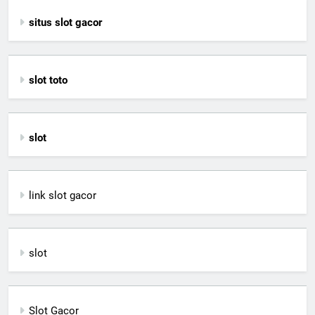
situs slot gacor
slot toto
slot
link slot gacor
slot
Slot Gacor