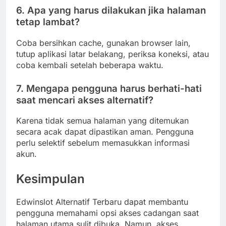
6. Apa yang harus dilakukan jika halaman
tetap lambat?
Coba bersihkan cache, gunakan browser lain,
tutup aplikasi latar belakang, periksa koneksi, atau
coba kembali setelah beberapa waktu.
7. Mengapa pengguna harus berhati-hati
saat mencari akses alternatif?
Karena tidak semua halaman yang ditemukan
secara acak dapat dipastikan aman. Pengguna
perlu selektif sebelum memasukkan informasi
akun.
Kesimpulan
Edwinslot Alternatif Terbaru dapat membantu
pengguna memahami opsi akses cadangan saat
halaman utama sulit dibuka. Namun, akses