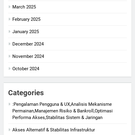
March 2025
February 2025
January 2025
December 2024
November 2024
October 2024
Categories
:Pengalaman Pengguna & UX,Analisis Mekanisme
Permainan,Manajemen Risiko & Bankroll,Optimasi
Performa Akses,Stabilitas Sistem & Jaringan
Akses Alternatif & Stabilitas Infrastruktur