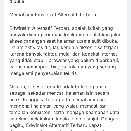
dibuka.
Memahami Edwinslot Alternatif Terbaru
Edwinslot Alternatif Terbaru adalah istilah yang
banyak dicari pengguna ketika membutuhkan jalur
akses cadangan saat halaman utama sulit dibuka.
Dalam aktivitas digital, kendala akses bisa terjadi
karena banyak faktor, mulai dari koneksi internet
yang tidak stabil, browser yang belum diperbarui,
cache menumpuk, hingga halaman yang sedang
mengalami penyesuaian teknis.
Namun, akses alternatif tidak boleh dipahami
sebagai sekadar mencari halaman lain secara
acak. Pengguna tetap perlu memahami cara
mengenali halaman yang wajar, memastikan
tampilan konsisten, serta menjaga keamanan data
sebelum melakukan tindakan lebih lanjut. Dengan
begitu, Edwinslot Alternatif Terbaru dapat