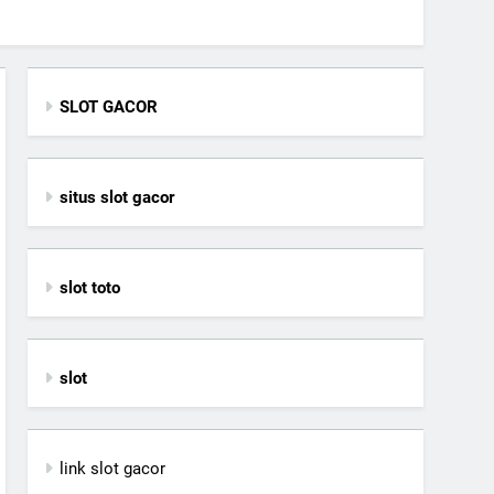
SLOT GACOR
situs slot gacor
slot toto
slot
link slot gacor