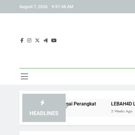
Skip
August 7, 2026
9:57:49 AM
to
content
Mos
Sewa Prop
Akses Stabil di Berbagai Perangkat
LEBAH4D Link Alterna
2 Weeks Ago
HEADLINES