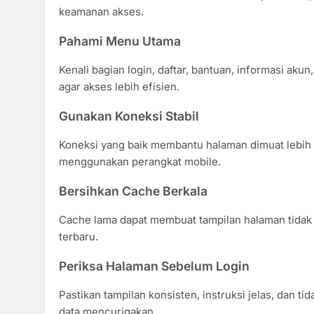
keamanan akses.
Pahami Menu Utama
Kenali bagian login, daftar, bantuan, informasi akun, 
agar akses lebih efisien.
Gunakan Koneksi Stabil
Koneksi yang baik membantu halaman dimuat lebih l
menggunakan perangkat mobile.
Bersihkan Cache Berkala
Cache lama dapat membuat tampilan halaman tidak
terbaru.
Periksa Halaman Sebelum Login
Pastikan tampilan konsisten, instruksi jelas, dan ti
data mencurigakan.