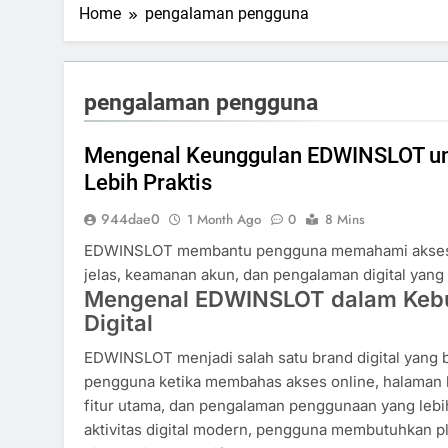
Home
pengalaman pengguna
pengalaman pengguna
Mengenal Keunggulan EDWINSLOT un
Lebih Praktis
944dae0
1 Month Ago
0
8 Mins
EDWINSLOT membantu pengguna memahami akses p
jelas, keamanan akun, dan pengalaman digital yang
Mengenal EDWINSLOT dalam Keb
Digital
EDWINSLOT menjadi salah satu brand digital yang b
pengguna ketika membahas akses online, halaman log
fitur utama, dan pengalaman penggunaan yang lebih
aktivitas digital modern, pengguna membutuhkan 