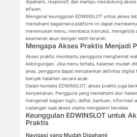
dipahami, responsif, dan mampu mendukung akses 
efisien.
Mengenal keunggulan EDWINSLOT untuk akses lebih
memahami bagaimana platform ini dapat membant
menemukan menu, membaca instruksi, mengelola a
keamanan akun dengan lebih terarah.
Mengapa Akses Praktis Menjadi P
Akses praktis membantu pengguna menghemat wa
kebingungan. Jika menu tertata, halaman mudah dib
jelas, pengguna dapat menjalankan aktivitas digita
banyak halaman secara acak.
Dalam konteks EDWINSLOT, akses praktis juga ber
kenyamanan. Pengguna yang memahami alur halam
mengenali bagian login, daftar, bantuan, informasi a
cadangan saat akses utama mengalami kendala.
Keunggulan EDWINSLOT untuk Ak
Praktis
Navigasi yang Mudah Dipahami