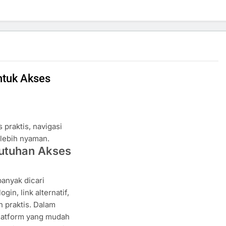
tuk Akses
raktis, navigasi
 lebih nyaman.
utuhan Akses
anyak dicari
in, link alternatif,
 praktis. Dalam
platform yang mudah