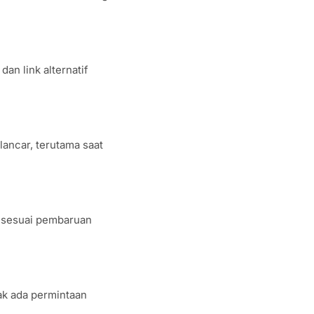
dan link alternatif
ancar, terutama saat
 sesuai pembaruan
dak ada permintaan