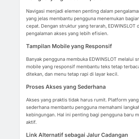
Navigasi menjadi elemen penting dalam pengalam
yang jelas membantu pengguna menemukan bagian
cepat. Dengan struktur yang terarah, EDWINSLOT
pengalaman akses yang lebih efisien.
Tampilan Mobile yang Responsif
Banyak pengguna membuka EDWINSLOT melalui sm
mobile yang responsif membantu teks tetap terba
ditekan, dan menu tetap rapi di layar kecil.
Proses Akses yang Sederhana
Akses yang praktis tidak harus rumit. Platform yang
sederhana membantu pengguna memahami langkah 
kebingungan. Hal ini penting bagi pengguna baru
aktif.
Link Alternatif sebagai Jalur Cadangan