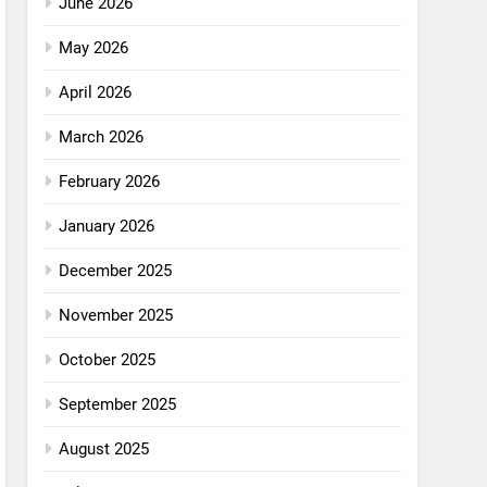
June 2026
May 2026
April 2026
March 2026
February 2026
January 2026
December 2025
November 2025
October 2025
September 2025
August 2025