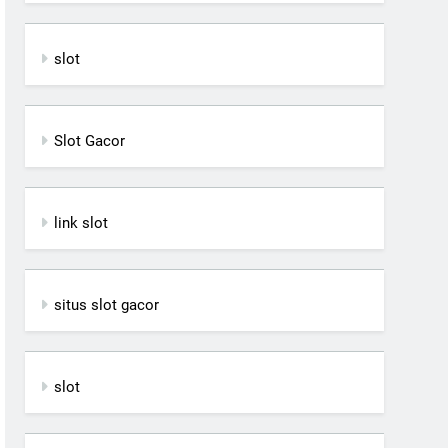
slot
Slot Gacor
link slot
situs slot gacor
slot