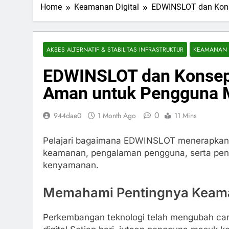
Home
Keamanan Digital
EDWINSLOT dan Kons
AKSES ALTERNATIF & STABILITAS INFRASTRUKTUR
KEAMANAN D
EDWINSLOT dan Konsep 
Aman untuk Pengguna 
0
944dae0
1 Month Ago
11 Mins
Pelajari bagaimana EDWINSLOT menerapkan k
keamanan, pengalaman pengguna, serta pen
kenyamanan.
Memahami Pentingnya Keama
Perkembangan teknologi telah mengubah ca