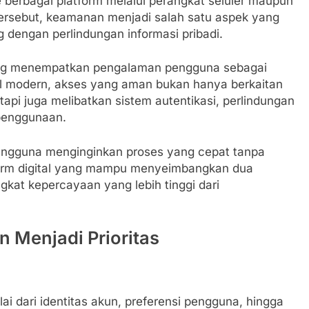
e berbagai platform melalui perangkat seluler maupun
tersebut, keamanan menjadi salah satu aspek yang
g dengan perlindungan informasi pribadi.
ng menempatkan pengalaman pengguna sebagai
tal modern, akses yang aman bukan hanya berkaitan
api juga melibatkan sistem autentikasi, perlindungan
 penggunaan.
pengguna menginginkan proses yang cepat tanpa
orm digital yang mampu menyeimbangkan dua
kat kepercayaan yang lebih tinggi dari
Menjadi Prioritas
lai dari identitas akun, preferensi pengguna, hingga