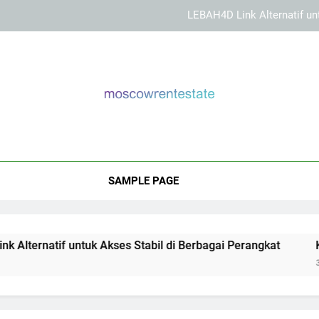
LEBAH4D Link Alternatif un
KAYA787 Login dengan Tampila
Cara Meningkatkan Kenyama
EDWINSLOT Link Alternatif unt
cow Rent Estate
LEBAH4D Link Alternatif un
erti Berkualitas Di Moskow Dengan Layanan Dari Moscow Rent 
KAYA787 Login dengan Tampila
SAMPLE PAGE
Cara Meningkatkan Kenyama
 untuk Akses Stabil di Berbagai Perangkat
KAYA787 Log
3 Weeks Ago