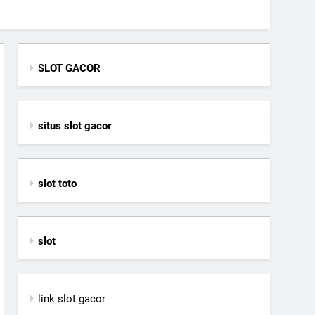
SLOT GACOR
situs slot gacor
slot toto
slot
link slot gacor