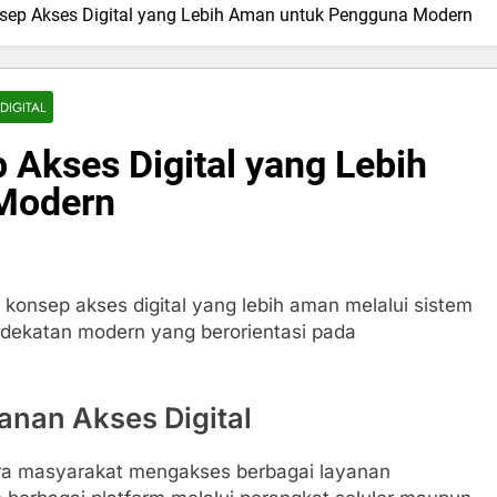
ep Akses Digital yang Lebih Aman untuk Pengguna Modern
IGITAL
Akses Digital yang Lebih
Modern
onsep akses digital yang lebih aman melalui sistem
dekatan modern yang berorientasi pada
nan Akses Digital
ra masyarakat mengakses berbagai layanan