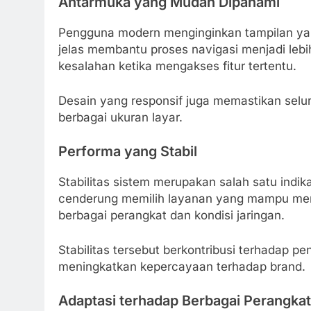
Antarmuka yang Mudah Dipahami
Pengguna modern menginginkan tampilan yan
jelas membantu proses navigasi menjadi leb
kesalahan ketika mengakses fitur tertentu.
Desain yang responsif juga memastikan selu
berbagai ukuran layar.
Performa yang Stabil
Stabilitas sistem merupakan salah satu indik
cenderung memilih layanan yang mampu mem
berbagai perangkat dan kondisi jaringan.
Stabilitas tersebut berkontribusi terhadap 
meningkatkan kepercayaan terhadap brand.
Adaptasi terhadap Berbagai Perangkat