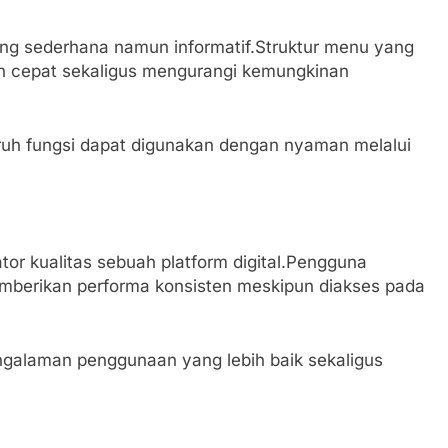
g sederhana namun informatif.Struktur menu yang
ih cepat sekaligus mengurangi kemungkinan
ruh fungsi dapat digunakan dengan nyaman melalui
ator kualitas sebuah platform digital.Pengguna
berikan performa konsisten meskipun diakses pada
pengalaman penggunaan yang lebih baik sekaligus