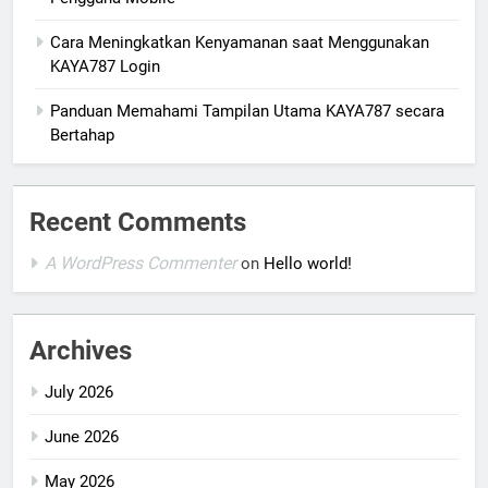
Cara Meningkatkan Kenyamanan saat Menggunakan
KAYA787 Login
Panduan Memahami Tampilan Utama KAYA787 secara
Bertahap
Recent Comments
A WordPress Commenter
on
Hello world!
Archives
July 2026
June 2026
May 2026