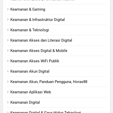
Keamanan & Gaming
Keamanan & Infrastruktur Digital
Keamanan & Teknologi
Keamanan Akses dan Literasi Digital
Keamanan Akses Digital & Mobile
Keamanan Akses WiFi Publik
Keamanan Akun Digital
Keamanan Akun, Panduan Pengguna, Horas88
Keamanan Aplikasi Web
Keamanan Digital
Keamanan Digital & Gaya Hidup Teknologi