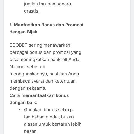
jumlah taruhan secara
drastis.
f. Manfaatkan Bonus dan Promosi
dengan Bijak
SBOBET sering menawarkan
berbagai bonus dan promosi yang
bisa meningkatkan bankroll Anda.
Namun, sebelum
menggunakannya, pastikan Anda
membaca syarat dan ketentuan
dengan seksama.
Cara memanfaatkan bonus
dengan baik:
Gunakan bonus sebagai
tambahan modal, bukan
alasan untuk bertaruh lebih
besar.