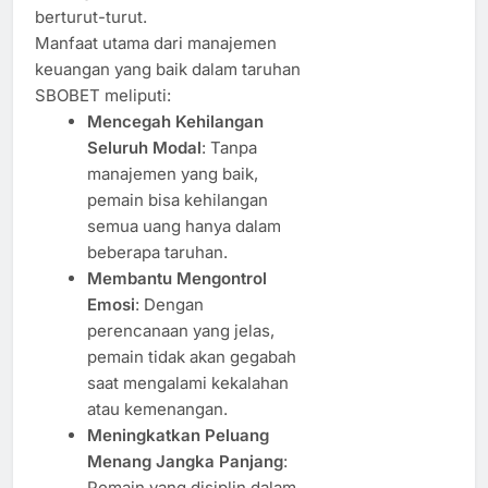
berturut-turut.
Manfaat utama dari manajemen
keuangan yang baik dalam taruhan
SBOBET meliputi:
Mencegah Kehilangan
Seluruh Modal
: Tanpa
manajemen yang baik,
pemain bisa kehilangan
semua uang hanya dalam
beberapa taruhan.
Membantu Mengontrol
Emosi
: Dengan
perencanaan yang jelas,
pemain tidak akan gegabah
saat mengalami kekalahan
atau kemenangan.
Meningkatkan Peluang
Menang Jangka Panjang
:
Pemain yang disiplin dalam