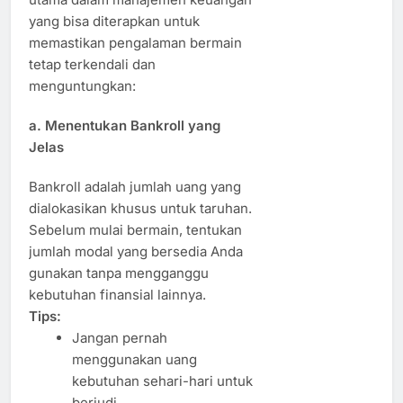
yang bisa diterapkan untuk
memastikan pengalaman bermain
tetap terkendali dan
menguntungkan:
a. Menentukan Bankroll yang
Jelas
Bankroll adalah jumlah uang yang
dialokasikan khusus untuk taruhan.
Sebelum mulai bermain, tentukan
jumlah modal yang bersedia Anda
gunakan tanpa mengganggu
kebutuhan finansial lainnya.
Tips:
Jangan pernah
menggunakan uang
kebutuhan sehari-hari untuk
berjudi.