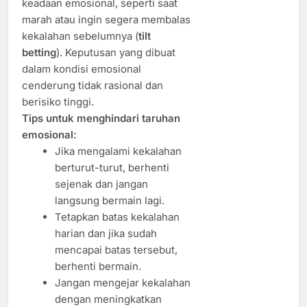
keadaan emosional, seperti saat
marah atau ingin segera membalas
kekalahan sebelumnya (
tilt
betting
). Keputusan yang dibuat
dalam kondisi emosional
cenderung tidak rasional dan
berisiko tinggi.
Tips untuk menghindari taruhan
emosional:
Jika mengalami kekalahan
berturut-turut, berhenti
sejenak dan jangan
langsung bermain lagi.
Tetapkan batas kekalahan
harian dan jika sudah
mencapai batas tersebut,
berhenti bermain.
Jangan mengejar kekalahan
dengan meningkatkan