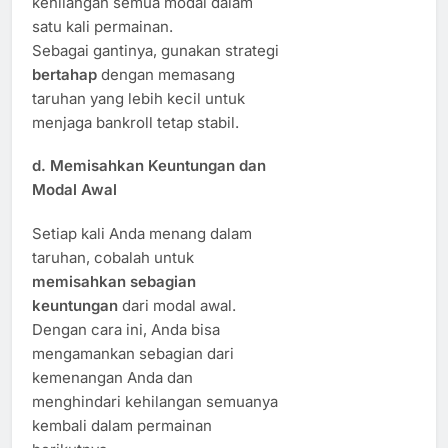
kehilangan semua modal dalam
satu kali permainan.
Sebagai gantinya, gunakan strategi
bertahap
dengan memasang
taruhan yang lebih kecil untuk
menjaga bankroll tetap stabil.
d. Memisahkan Keuntungan dan
Modal Awal
Setiap kali Anda menang dalam
taruhan, cobalah untuk
memisahkan sebagian
keuntungan
dari modal awal.
Dengan cara ini, Anda bisa
mengamankan sebagian dari
kemenangan Anda dan
menghindari kehilangan semuanya
kembali dalam permainan