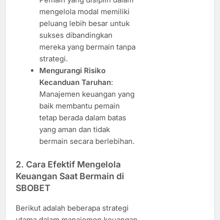
mengelola modal memiliki
peluang lebih besar untuk
sukses dibandingkan
mereka yang bermain tanpa
strategi.
Mengurangi Risiko
Kecanduan Taruhan
:
Manajemen keuangan yang
baik membantu pemain
tetap berada dalam batas
yang aman dan tidak
bermain secara berlebihan.
2. Cara Efektif Mengelola
Keuangan Saat Bermain di
SBOBET
Berikut adalah beberapa strategi
utama dalam manajemen keuangan