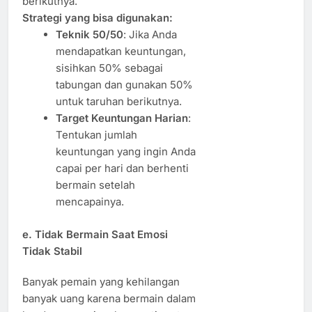
berikutnya.
Strategi yang bisa digunakan:
Teknik 50/50
: Jika Anda
mendapatkan keuntungan,
sisihkan 50% sebagai
tabungan dan gunakan 50%
untuk taruhan berikutnya.
Target Keuntungan Harian
:
Tentukan jumlah
keuntungan yang ingin Anda
capai per hari dan berhenti
bermain setelah
mencapainya.
e. Tidak Bermain Saat Emosi
Tidak Stabil
Banyak pemain yang kehilangan
banyak uang karena bermain dalam