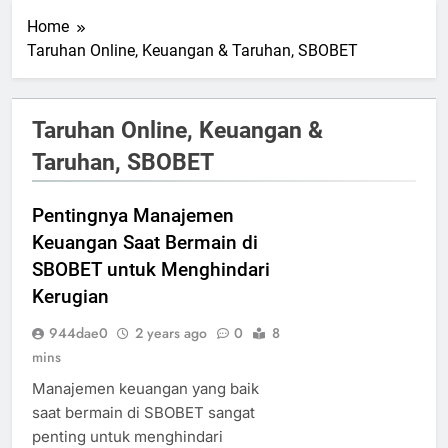
Home
Taruhan Online, Keuangan & Taruhan, SBOBET
Taruhan Online, Keuangan &
Taruhan, SBOBET
Pentingnya Manajemen
Keuangan Saat Bermain di
SBOBET untuk Menghindari
Kerugian
944dae0
2 years ago
0
8
mins
Manajemen keuangan yang baik
saat bermain di SBOBET sangat
penting untuk menghindari