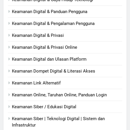
Keamanan Digital & Panduan Pengguna
Keamanan Digital & Pengalaman Pengguna
Keamanan Digital & Privasi
Keamanan Digital & Privasi Online
Keamanan Digital dan Ulasan Platform
Keamanan Dompet Digital & Literasi Akses
Keamanan Link Alternatif
Keamanan Online, Taruhan Online, Panduan Login
Keamanan Siber / Edukasi Digital
Keamanan Siber | Teknologi Digital | Sistem dan
Infrastruktur