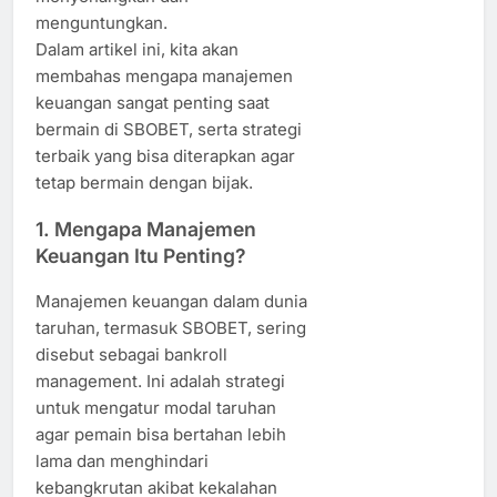
menguntungkan.
Dalam artikel ini, kita akan
membahas mengapa manajemen
keuangan sangat penting saat
bermain di SBOBET, serta strategi
terbaik yang bisa diterapkan agar
tetap bermain dengan bijak.
1. Mengapa Manajemen
Keuangan Itu Penting?
Manajemen keuangan dalam dunia
taruhan, termasuk SBOBET, sering
disebut sebagai bankroll
management. Ini adalah strategi
untuk mengatur modal taruhan
agar pemain bisa bertahan lebih
lama dan menghindari
kebangkrutan akibat kekalahan