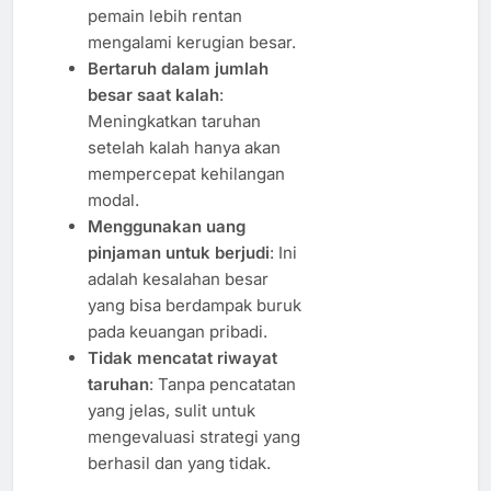
pemain lebih rentan
mengalami kerugian besar.
Bertaruh dalam jumlah
besar saat kalah
:
Meningkatkan taruhan
setelah kalah hanya akan
mempercepat kehilangan
modal.
Menggunakan uang
pinjaman untuk berjudi
: Ini
adalah kesalahan besar
yang bisa berdampak buruk
pada keuangan pribadi.
Tidak mencatat riwayat
taruhan
: Tanpa pencatatan
yang jelas, sulit untuk
mengevaluasi strategi yang
berhasil dan yang tidak.