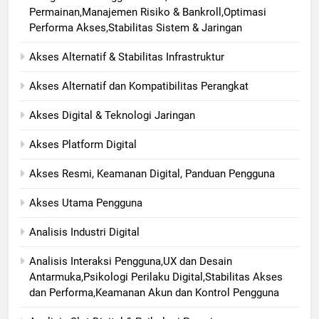
Permainan,Manajemen Risiko & Bankroll,Optimasi
Performa Akses,Stabilitas Sistem & Jaringan
Akses Alternatif & Stabilitas Infrastruktur
Akses Alternatif dan Kompatibilitas Perangkat
Akses Digital & Teknologi Jaringan
Akses Platform Digital
Akses Resmi, Keamanan Digital, Panduan Pengguna
Akses Utama Pengguna
Analisis Industri Digital
Analisis Interaksi Pengguna,UX dan Desain
Antarmuka,Psikologi Perilaku Digital,Stabilitas Akses
dan Performa,Keamanan Akun dan Kontrol Pengguna