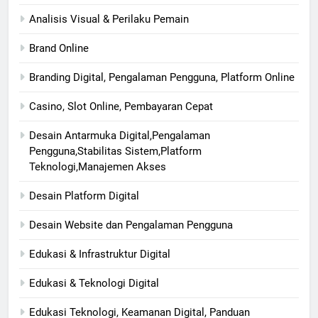
Analisis Visual & Perilaku Pemain
Brand Online
Branding Digital, Pengalaman Pengguna, Platform Online
Casino, Slot Online, Pembayaran Cepat
Desain Antarmuka Digital,Pengalaman
Pengguna,Stabilitas Sistem,Platform
Teknologi,Manajemen Akses
Desain Platform Digital
Desain Website dan Pengalaman Pengguna
Edukasi & Infrastruktur Digital
Edukasi & Teknologi Digital
Edukasi Teknologi, Keamanan Digital, Panduan