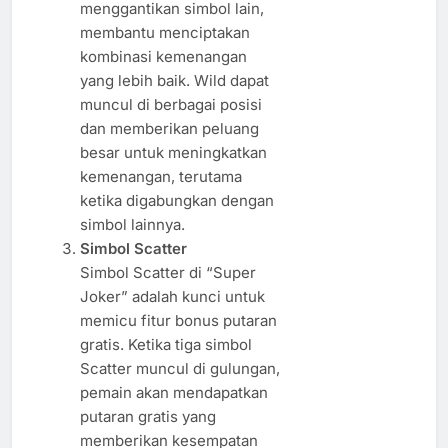
menggantikan simbol lain,
membantu menciptakan
kombinasi kemenangan
yang lebih baik. Wild dapat
muncul di berbagai posisi
dan memberikan peluang
besar untuk meningkatkan
kemenangan, terutama
ketika digabungkan dengan
simbol lainnya.
Simbol Scatter
Simbol Scatter di “Super
Joker” adalah kunci untuk
memicu fitur bonus putaran
gratis. Ketika tiga simbol
Scatter muncul di gulungan,
pemain akan mendapatkan
putaran gratis yang
memberikan kesempatan