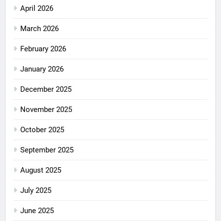
April 2026
March 2026
February 2026
January 2026
December 2025
November 2025
October 2025
September 2025
August 2025
July 2025
June 2025