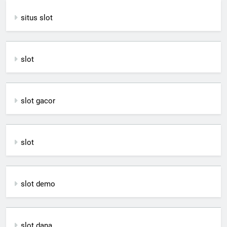
situs slot
slot
slot gacor
slot
slot demo
slot dana