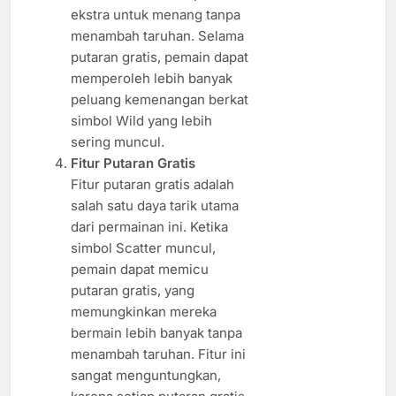
ekstra untuk menang tanpa
menambah taruhan. Selama
putaran gratis, pemain dapat
memperoleh lebih banyak
peluang kemenangan berkat
simbol Wild yang lebih
sering muncul.
Fitur Putaran Gratis
Fitur putaran gratis adalah
salah satu daya tarik utama
dari permainan ini. Ketika
simbol Scatter muncul,
pemain dapat memicu
putaran gratis, yang
memungkinkan mereka
bermain lebih banyak tanpa
menambah taruhan. Fitur ini
sangat menguntungkan,