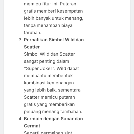
memicu fitur ini. Putaran
gratis memberi kesempatan
lebih banyak untuk menang,
tanpa menambah biaya
taruhan.
Perhatikan Simbol Wild dan
Scatter
Simbol Wild dan Scatter
sangat penting dalam
“Super Joker”. Wild dapat
membantu membentuk
kombinasi kemenangan
yang lebih baik, sementara
Scatter memicu putaran
gratis yang memberikan
peluang menang tambahan.
Bermain dengan Sabar dan
Cermat
Seperti permainan slot