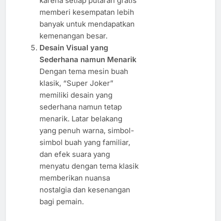
karena setiap putaran gratis
memberi kesempatan lebih
banyak untuk mendapatkan
kemenangan besar.
Desain Visual yang
Sederhana namun Menarik
Dengan tema mesin buah
klasik, “Super Joker”
memiliki desain yang
sederhana namun tetap
menarik. Latar belakang
yang penuh warna, simbol-
simbol buah yang familiar,
dan efek suara yang
menyatu dengan tema klasik
memberikan nuansa
nostalgia dan kesenangan
bagi pemain.