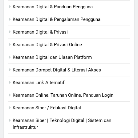
Keamanan Digital & Panduan Pengguna
Keamanan Digital & Pengalaman Pengguna
Keamanan Digital & Privasi
Keamanan Digital & Privasi Online
Keamanan Digital dan Ulasan Platform
Keamanan Dompet Digital & Literasi Akses
Keamanan Link Alternatif
Keamanan Online, Taruhan Online, Panduan Login
Keamanan Siber / Edukasi Digital
Keamanan Siber | Teknologi Digital | Sistem dan
Infrastruktur