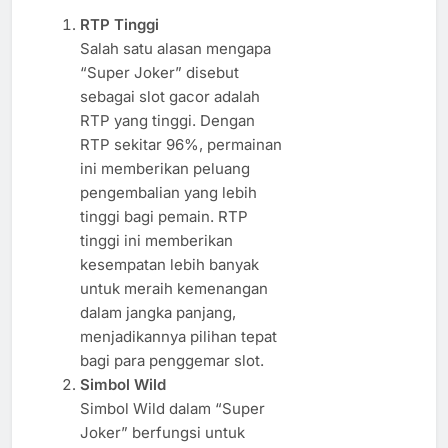
RTP Tinggi
Salah satu alasan mengapa
“Super Joker” disebut
sebagai slot gacor adalah
RTP yang tinggi. Dengan
RTP sekitar 96%, permainan
ini memberikan peluang
pengembalian yang lebih
tinggi bagi pemain. RTP
tinggi ini memberikan
kesempatan lebih banyak
untuk meraih kemenangan
dalam jangka panjang,
menjadikannya pilihan tepat
bagi para penggemar slot.
Simbol Wild
Simbol Wild dalam “Super
Joker” berfungsi untuk