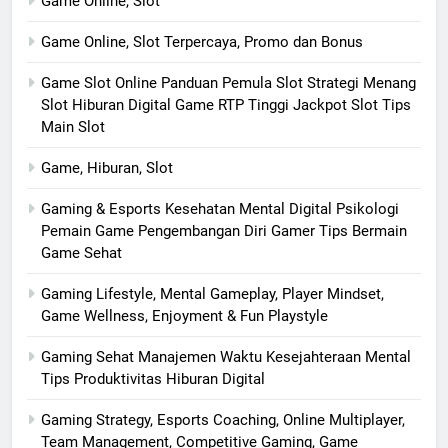
Game Online, Slot
Game Online, Slot Terpercaya, Promo dan Bonus
Game Slot Online Panduan Pemula Slot Strategi Menang
Slot Hiburan Digital Game RTP Tinggi Jackpot Slot Tips
Main Slot
Game, Hiburan, Slot
Gaming & Esports Kesehatan Mental Digital Psikologi
Pemain Game Pengembangan Diri Gamer Tips Bermain
Game Sehat
Gaming Lifestyle, Mental Gameplay, Player Mindset,
Game Wellness, Enjoyment & Fun Playstyle
Gaming Sehat Manajemen Waktu Kesejahteraan Mental
Tips Produktivitas Hiburan Digital
Gaming Strategy, Esports Coaching, Online Multiplayer,
Team Management, Competitive Gaming, Game