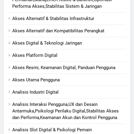
Performa Akses,Stabilitas Sistem & Jaringan
Akses Alternatif & Stabilitas Infrastruktur
Akses Alternatif dan Kompatibilitas Perangkat
Akses Digital & Teknologi Jaringan
Akses Platform Digital
Akses Resmi, Keamanan Digital, Panduan Pengguna
Akses Utama Pengguna
Analisis Industri Digital
Analisis Interaksi Pengguna,UX dan Desain
Antarmuka,Psikologi Perilaku Digital,Stabilitas Akses
dan Performa,Keamanan Akun dan Kontrol Pengguna
Analisis Slot Digital & Psikologi Pemain