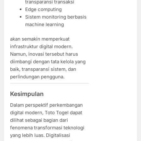
transparansi transaksi
Edge computing
Sistem monitoring berbasis
machine learning
akan semakin memperkuat
infrastruktur digital modern.
Namun, inovasi tersebut harus
diimbangi dengan tata kelola yang
baik, transparansi sistem, dan
perlindungan pengguna.
Kesimpulan
Dalam perspektif perkembangan
digital modern, Toto Togel dapat
dilihat sebagai bagian dari
fenomena transformasi teknologi
yang lebih luas. Digitalisasi