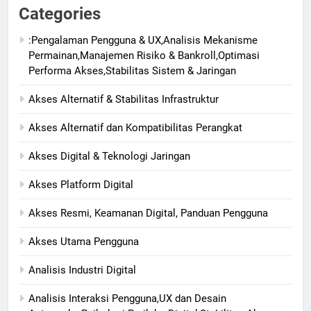
Categories
:Pengalaman Pengguna & UX,Analisis Mekanisme
Permainan,Manajemen Risiko & Bankroll,Optimasi
Performa Akses,Stabilitas Sistem & Jaringan
Akses Alternatif & Stabilitas Infrastruktur
Akses Alternatif dan Kompatibilitas Perangkat
Akses Digital & Teknologi Jaringan
Akses Platform Digital
Akses Resmi, Keamanan Digital, Panduan Pengguna
Akses Utama Pengguna
Analisis Industri Digital
Analisis Interaksi Pengguna,UX dan Desain