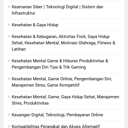
Keamanan Siber | Teknologi Digital | Sistem dan
Infrastruktur
Kesehatan & Gaya Hidup
Kesehatan & Kebugaran, Aktivitas Fisik, Gaya Hidup
Sehat, Kesehatan Mental, Motivasi Olahraga, Fitness &
Latihan
Kesehatan Mental Game & Hiburan Produktivitas &
Pengembangan Diri Tips & Trik Gaming
Kesehatan Mental, Game Online, Pengembangan Diri,
Manajemen Stres, Game Kompetitif
Kesehatan Mental, Game, Gaya Hidup Sehat, Manajemen
Stres, Produktivitas
Keuangan Digital, Teknologi, Pembayaran Online
Kompatibilitas Perangkat dan Akses Alternatif