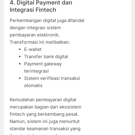
4. Digital Payment dan
Integrasi Fintech
Perkembangan digital juga ditandai
dengan integrasi sistem
pembayaran elektronik.
Transformasi ini melibatkan:
E-wallet
Transfer bank digital
Payment gateway
terintegrasi
Sistem verifikasi transaksi
otomatis
Kemudahan pembayaran digital
merupakan bagian dari ekosistem
fintech yang berkembang pesat.
Namun, sistem ini juga menuntut
standar keamanan transaksi yang