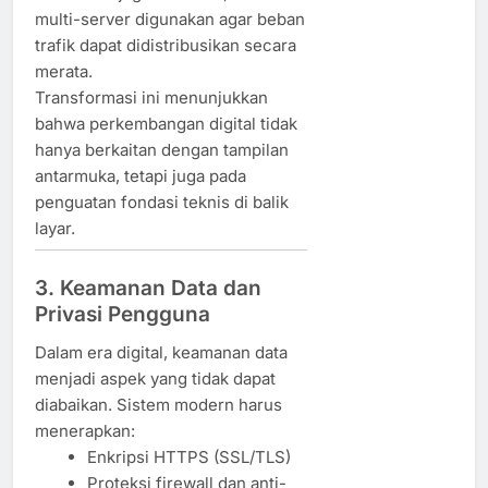
multi-server digunakan agar beban
trafik dapat didistribusikan secara
merata.
Transformasi ini menunjukkan
bahwa perkembangan digital tidak
hanya berkaitan dengan tampilan
antarmuka, tetapi juga pada
penguatan fondasi teknis di balik
layar.
3. Keamanan Data dan
Privasi Pengguna
Dalam era digital, keamanan data
menjadi aspek yang tidak dapat
diabaikan. Sistem modern harus
menerapkan:
Enkripsi HTTPS (SSL/TLS)
Proteksi firewall dan anti-