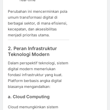
Perubahan ini mencerminkan pola
umum transformasi digital di
berbagai sektor, di mana efisiensi,
kecepatan, dan aksesibilitas
menjadi prioritas utama.
2. Peran Infrastruktur
Teknologi Modern
Dalam perspektif teknologi, sistem
digital modern memerlukan
fondasi infrastruktur yang kuat.
Platform berbasis angka digital
biasanya mengandalkan:
a. Cloud Computing
Cloud memungkinkan sistem