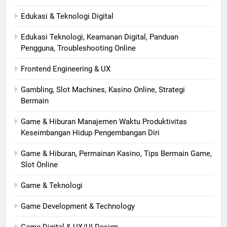
Edukasi & Teknologi Digital
Edukasi Teknologi, Keamanan Digital, Panduan
Pengguna, Troubleshooting Online
Frontend Engineering & UX
Gambling, Slot Machines, Kasino Online, Strategi
Bermain
Game & Hiburan Manajemen Waktu Produktivitas
Keseimbangan Hidup Pengembangan Diri
Game & Hiburan, Permainan Kasino, Tips Bermain Game,
Slot Online
Game & Teknologi
Game Development & Technology