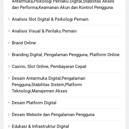
Antarmuka,Psikologi Perilaku Digital,Stabilitas Akses
dan Performa,Keamanan Akun dan Kontrol Pengguna
Analisis Slot Digital & Psikologi Pemain
Analisis Visual & Perilaku Pemain
Brand Online
Branding Digital, Pengalaman Pengguna, Platform Online
Casino, Slot Online, Pembayaran Cepat
Desain Antarmuka Digital,Pengalaman
Pengguna,Stabilitas Sistem,Platform
Teknologi,Manajemen Akses
Desain Platform Digital
Desain Website dan Pengalaman Pengguna
Edukasi & Infrastruktur Digital