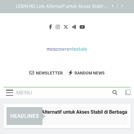
Skip
KAYA787 Login dengan Tampilan yang Nyaman
to
untuk Pengguna Mobile
content
Cara Meningkatkan Kenyamanan saat
Menggunakan KAYA787 Login
EDWINSLOT Link Alternatif untuk Akses Stabil di
Berbagai Perangkat
LEBAH4D Link Alternatif untuk Akses Stabil di
Berbagai Perangkat
KAYA787 Login dengan Tampilan yang Nyaman
untuk Pengguna Mobile
Moscow Rent
Sewa Properti Berkualitas Di Moskow
Cara Meningkatkan Kenyamanan saat
NEWSLETTER
RANDOM NEWS
Estate
Menggunakan KAYA787 Login
Dengan Layanan Dari Moscow Rent Estate.
MENU
WINSLOT Link Alternatif untuk Akses Stabil di Berbagai Peran
HEADLINES
Weeks Ago