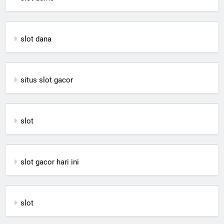
slot dana
situs slot gacor
slot
slot gacor hari ini
slot