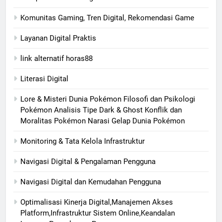
Komunitas Gaming, Tren Digital, Rekomendasi Game
Layanan Digital Praktis
link alternatif horas88
Literasi Digital
Lore & Misteri Dunia Pokémon Filosofi dan Psikologi
Pokémon Analisis Tipe Dark & Ghost Konflik dan
Moralitas Pokémon Narasi Gelap Dunia Pokémon
Monitoring & Tata Kelola Infrastruktur
Navigasi Digital & Pengalaman Pengguna
Navigasi Digital dan Kemudahan Pengguna
Optimalisasi Kinerja Digital,Manajemen Akses
Platform,Infrastruktur Sistem Online,Keandalan