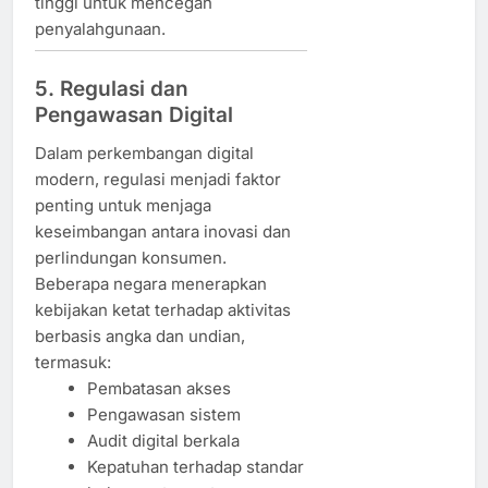
tinggi untuk mencegah
penyalahgunaan.
5. Regulasi dan
Pengawasan Digital
Dalam perkembangan digital
modern, regulasi menjadi faktor
penting untuk menjaga
keseimbangan antara inovasi dan
perlindungan konsumen.
Beberapa negara menerapkan
kebijakan ketat terhadap aktivitas
berbasis angka dan undian,
termasuk:
Pembatasan akses
Pengawasan sistem
Audit digital berkala
Kepatuhan terhadap standar