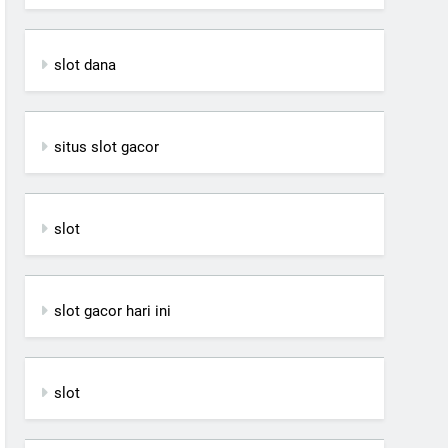
slot dana
situs slot gacor
slot
slot gacor hari ini
slot