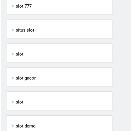
slot 777
situs slot
slot
slot gacor
slot
slot demo