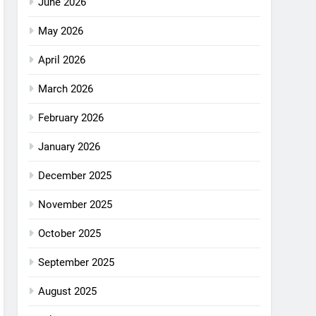
June 2026
May 2026
April 2026
March 2026
February 2026
January 2026
December 2025
November 2025
October 2025
September 2025
August 2025