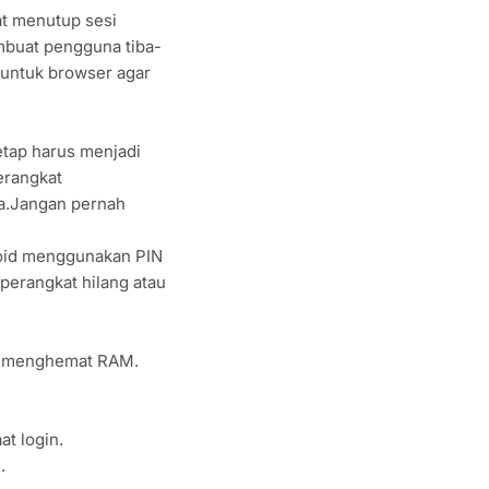
at menutup sesi
embuat pengguna tiba-
 untuk browser agar
etap harus menjadi
erangkat
ia.Jangan pernah
droid menggunakan PIN
a perangkat hilang atau
tuk menghemat RAM.
t login.
.