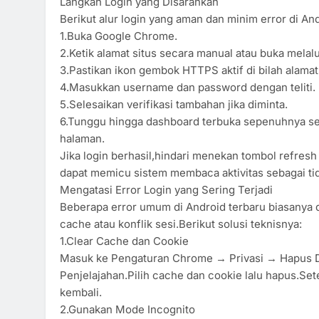
Langkah Login yang Disarankan
Berikut alur login yang aman dan minim error di And
1.Buka Google Chrome.
2.Ketik alamat situs secara manual atau buka melal
3.Pastikan ikon gembok HTTPS aktif di bilah alamat
4.Masukkan username dan password dengan teliti.
5.Selesaikan verifikasi tambahan jika diminta.
6.Tunggu hingga dashboard terbuka sepenuhnya s
halaman.
Jika login berhasil,hindari menekan tombol refresh
dapat memicu sistem membaca aktivitas sebagai tida
Mengatasi Error Login yang Sering Terjadi
Beberapa error umum di Android terbaru biasanya 
cache atau konflik sesi.Berikut solusi teknisnya:
1.Clear Cache dan Cookie
Masuk ke Pengaturan Chrome → Privasi → Hapus 
Penjelajahan.Pilih cache dan cookie lalu hapus.Sete
kembali.
2.Gunakan Mode Incognito