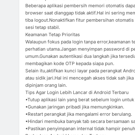
Beberapa aplikasi pembersih memori otomatis dap
browser saat dianggap tidak aktif.Hal ini sering m
tiba logout.Nonaktifkan fitur pembersihan otomatis
sesi tetap stabil.
Keamanan Tetap Prioritas
Walaupun fokus pada login tanpa error,keamanan t
perhatian utama.Jangan menyimpan password di p
umum.Gunakan autentikasi dua langkah jika tersed
membagikan kode OTP kepada siapa pun.
Selain itu,aktifkan kunci layar pada perangkat An
atau sidik jari.Hal ini mencegah akses tidak sah jik
dipinjam orang lain.
Tips Agar Login Lebih Lancar di Android Terbaru
•Tutup aplikasi lain yang berat sebelum login un
•Gunakan jaringan pribadi jika memungkinkan.
•Restart perangkat jika mengalami error berulang.
•Hindari membuka banyak tab secara bersamaan saa
•Pastikan penyimpanan internal tidak hampir penuh