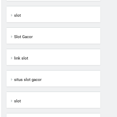
slot
Slot Gacor
link slot
situs slot gacor
slot