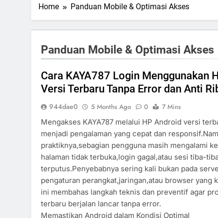
Home
Panduan Mobile & Optimasi Akses
Panduan Mobile & Optimasi Akses
Cara KAYA787 Login Menggunakan H
Versi Terbaru Tanpa Error dan Anti Ri
944dae0
5 Months Ago
0
7 Mins
Mengakses KAYA787 melalui HP Android versi terb
menjadi pengalaman yang cepat dan responsif.Na
praktiknya,sebagian pengguna masih mengalami ke
halaman tidak terbuka,login gagal,atau sesi tiba-tib
terputus.Penyebabnya sering kali bukan pada serv
pengaturan perangkat,jaringan,atau browser yang k
ini membahas langkah teknis dan preventif agar pro
terbaru berjalan lancar tanpa error.
Memastikan Android dalam Kondisi Optimal