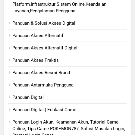
Platform,Infrastruktur Sistem Online,Keandalan
Layanan,Pengalaman Pengguna
Panduan & Solusi Akses Digital
Panduan Akses Alternatif
Panduan Akses Alternatif Digital
Panduan Akses Praktis
Panduan Akses Resmi Brand
Panduan Antarmuka Pengguna
Panduan Digital
Panduan Digital | Edukasi Game
Panduan Login Akun, Keamanan Akun, Tutorial Game
Online, Tips Game POKEMON787, Solusi Masalah Login,