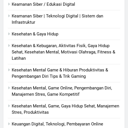
Keamanan Siber / Edukasi Digital
Keamanan Siber | Teknologi Digital | Sistem dan
Infrastruktur
Kesehatan & Gaya Hidup
Kesehatan & Kebugaran, Aktivitas Fisik, Gaya Hidup
Sehat, Kesehatan Mental, Motivasi Olahraga, Fitness &
Latihan
Kesehatan Mental Game & Hiburan Produktivitas &
Pengembangan Diri Tips & Trik Gaming
Kesehatan Mental, Game Online, Pengembangan Diri,
Manajemen Stres, Game Kompetitif
Kesehatan Mental, Game, Gaya Hidup Sehat, Manajemen
Stres, Produktivitas
Keuangan Digital, Teknologi, Pembayaran Online