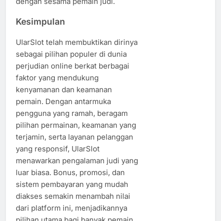
dengan sesama pemain judi.
Kesimpulan
UlarSlot telah membuktikan dirinya
sebagai pilihan populer di dunia
perjudian online berkat berbagai
faktor yang mendukung
kenyamanan dan keamanan
pemain. Dengan antarmuka
pengguna yang ramah, beragam
pilihan permainan, keamanan yang
terjamin, serta layanan pelanggan
yang responsif, UlarSlot
menawarkan pengalaman judi yang
luar biasa. Bonus, promosi, dan
sistem pembayaran yang mudah
diakses semakin menambah nilai
dari platform ini, menjadikannya
pilihan utama bagi banyak pemain