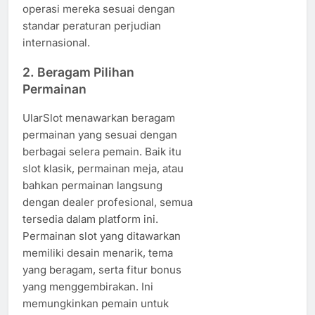
operasi mereka sesuai dengan
standar peraturan perjudian
internasional.
2.
Beragam Pilihan
Permainan
UlarSlot menawarkan beragam
permainan yang sesuai dengan
berbagai selera pemain. Baik itu
slot klasik, permainan meja, atau
bahkan permainan langsung
dengan dealer profesional, semua
tersedia dalam platform ini.
Permainan slot yang ditawarkan
memiliki desain menarik, tema
yang beragam, serta fitur bonus
yang menggembirakan. Ini
memungkinkan pemain untuk