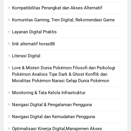
Kompatibilitas Perangkat dan Akses Alternatif
Komunitas Gaming, Tren Digital, Rekomendasi Game
Layanan Digital Praktis
link alternatif horas88
Literasi Digital
Lore & Misteri Dunia Pokémon Filosofi dan Psikologi
Pokémon Analisis Tipe Dark & Ghost Konflik dan
Moralitas Pokémon Narasi Gelap Dunia Pokémon
Monitoring & Tata Kelola Infrastruktur
Navigasi Digital & Pengalaman Pengguna
Navigasi Digital dan Kemudahan Pengguna
Optimalisasi Kinerja Digital,Manajemen Akses