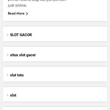
judi online.
Read More
SLOT GACOR
situs slot gacor
slot toto
slot