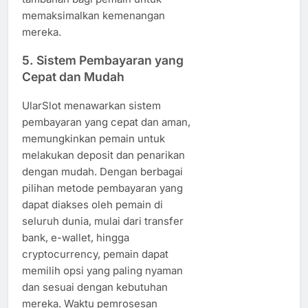
memaksimalkan kemenangan
mereka.
5.
Sistem Pembayaran yang
Cepat dan Mudah
UlarSlot menawarkan sistem
pembayaran yang cepat dan aman,
memungkinkan pemain untuk
melakukan deposit dan penarikan
dengan mudah. Dengan berbagai
pilihan metode pembayaran yang
dapat diakses oleh pemain di
seluruh dunia, mulai dari transfer
bank, e-wallet, hingga
cryptocurrency, pemain dapat
memilih opsi yang paling nyaman
dan sesuai dengan kebutuhan
mereka. Waktu pemrosesan