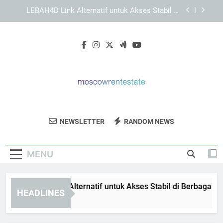
Skip
KAYA787 Login dengan Tampilan yang Nyaman
to
untuk Pengguna Mobile
content
Cara Meningkatkan Kenyamanan saat
Menggunakan KAYA787 Login
EDWINSLOT Link Alternatif untuk Akses Stabil di
Berbagai Perangkat
LEBAH4D Link Alternatif untuk Akses Stabil di
Berbagai Perangkat
KAYA787 Login dengan Tampilan yang Nyaman
untuk Pengguna Mobile
Moscow Rent
Sewa Properti Berkualitas Di Moskow
Cara Meningkatkan Kenyamanan saat
NEWSLETTER
RANDOM NEWS
Estate
Menggunakan KAYA787 Login
Dengan Layanan Dari Moscow Rent Estate.
MENU
WINSLOT Link Alternatif untuk Akses Stabil di Berbagai Peran
HEADLINES
Weeks Ago