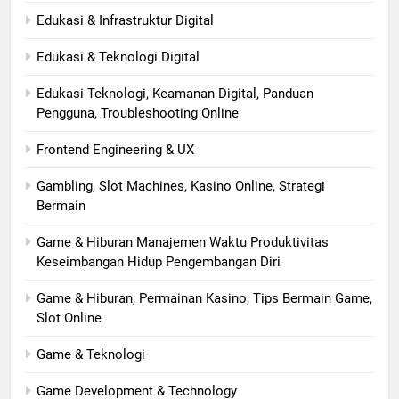
Edukasi & Infrastruktur Digital
Edukasi & Teknologi Digital
Edukasi Teknologi, Keamanan Digital, Panduan
Pengguna, Troubleshooting Online
Frontend Engineering & UX
Gambling, Slot Machines, Kasino Online, Strategi
Bermain
Game & Hiburan Manajemen Waktu Produktivitas
Keseimbangan Hidup Pengembangan Diri
Game & Hiburan, Permainan Kasino, Tips Bermain Game,
Slot Online
Game & Teknologi
Game Development & Technology