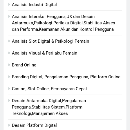
Analisis Industri Digital
Analisis Interaksi Pengguna,UX dan Desain
Antarmuka,Psikologi Perilaku Digital,Stabilitas Akses
dan Performa,Keamanan Akun dan Kontrol Pengguna
Analisis Slot Digital & Psikologi Pemain
Analisis Visual & Perilaku Pemain
Brand Online
Branding Digital, Pengalaman Pengguna, Platform Online
Casino, Slot Online, Pembayaran Cepat
Desain Antarmuka Digital,Pengalaman
Pengguna,Stabilitas Sistem,Platform
Teknologi,Manajemen Akses
Desain Platform Digital