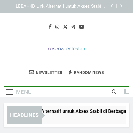
Skip
KAYA787 Login dengan Tampilan yang Nyaman
to
untuk Pengguna Mobile
content
Cara Meningkatkan Kenyamanan saat
Menggunakan KAYA787 Login
EDWINSLOT Link Alternatif untuk Akses Stabil di
Berbagai Perangkat
LEBAH4D Link Alternatif untuk Akses Stabil di
Berbagai Perangkat
KAYA787 Login dengan Tampilan yang Nyaman
untuk Pengguna Mobile
Moscow Rent
Sewa Properti Berkualitas Di Moskow
Cara Meningkatkan Kenyamanan saat
NEWSLETTER
RANDOM NEWS
Estate
Menggunakan KAYA787 Login
Dengan Layanan Dari Moscow Rent Estate.
MENU
WINSLOT Link Alternatif untuk Akses Stabil di Berbagai Pera
HEADLINES
Weeks Ago