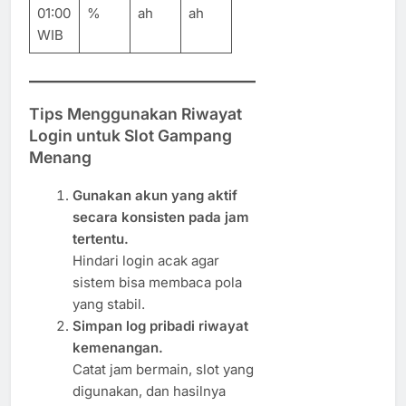
01:00
%
ah
ah
WIB
Tips Menggunakan Riwayat
Login untuk Slot Gampang
Menang
Gunakan akun yang aktif
secara konsisten pada jam
tertentu.
Hindari login acak agar
sistem bisa membaca pola
yang stabil.
Simpan log pribadi riwayat
kemenangan.
Catat jam bermain, slot yang
digunakan, dan hasilnya