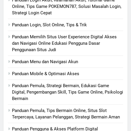
Panduan Login Akun, Keamanan Akun, Tutorial Game
Online, Tips Game POKEMON787, Solusi Masalah Login,
Strategi Login Cepat
Panduan Login, Slot Online, Tips & Trik
Panduan Memilih Situs User Experience Digital Akses
dan Navigasi Online Edukasi Pengguna Dasar
Penggunaan Situs Judi
Panduan Menu dan Navigasi Akun
Panduan Mobile & Optimasi Akses
Panduan Pemula, Strategi Bermain, Edukasi Game
Digital, Pengembangan Skill, Tips Game Online, Psikologi
Bermain
Panduan Pemula, Tips Bermain Online, Situs Slot
Terpercaya, Layanan Pelanggan, Strategi Bermain Aman
Panduan Pengguna & Akses Platform Digital