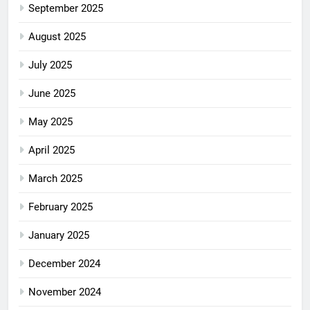
September 2025
August 2025
July 2025
June 2025
May 2025
April 2025
March 2025
February 2025
January 2025
December 2024
November 2024