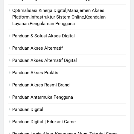
Optimalisasi Kinerja Digital,Manajemen Akses
Platform,Infrastruktur Sistem Online,Keandalan
Layanan,Pengalaman Pengguna
Panduan & Solusi Akses Digital
Panduan Akses Alternatif
Panduan Akses Alternatif Digital
Panduan Akses Praktis
Panduan Akses Resmi Brand
Panduan Antarmuka Pengguna
Panduan Digital
Panduan Digital | Edukasi Game