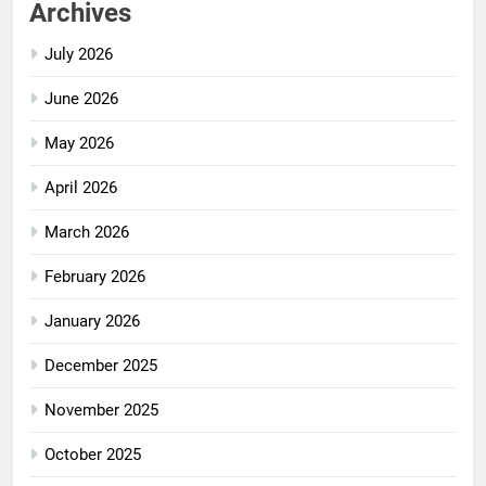
Archives
July 2026
June 2026
May 2026
April 2026
March 2026
February 2026
January 2026
December 2025
November 2025
October 2025