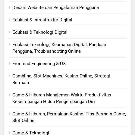
Desain Website dan Pengalaman Pengguna
Edukasi & Infrastruktur Digital
Edukasi & Teknologi Digital
Edukasi Teknologi, Keamanan Digital, Panduan
Pengguna, Troubleshooting Online
Frontend Engineering & UX
Gambling, Slot Machines, Kasino Online, Strategi
Bermain
Game & Hiburan Manajemen Waktu Produktivitas
Keseimbangan Hidup Pengembangan Diri
Game & Hiburan, Permainan Kasino, Tips Bermain Game,
Slot Online
Game & Teknologi