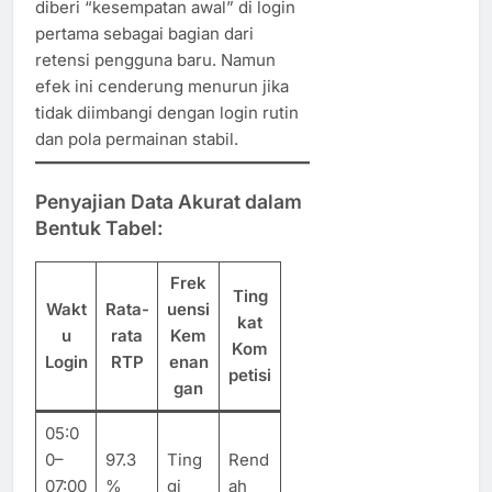
diberi “kesempatan awal” di login
pertama sebagai bagian dari
retensi pengguna baru. Namun
efek ini cenderung menurun jika
tidak diimbangi dengan login rutin
dan pola permainan stabil.
Penyajian Data Akurat dalam
Bentuk Tabel:
Frek
Ting
Wakt
Rata-
uensi
kat
u
rata
Kem
Kom
Login
RTP
enan
petisi
gan
05:0
0–
97.3
Ting
Rend
07:00
%
gi
ah