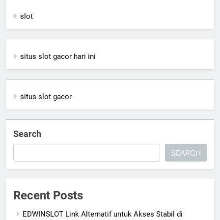
slot
situs slot gacor hari ini
situs slot gacor
Search
SEARCH
Recent Posts
EDWINSLOT Link Alternatif untuk Akses Stabil di