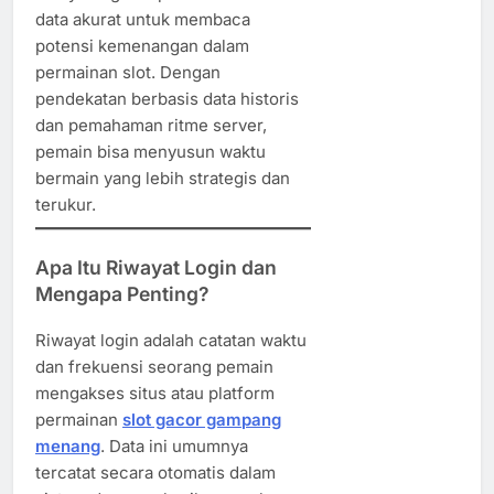
data akurat untuk membaca
potensi kemenangan dalam
permainan slot. Dengan
pendekatan berbasis data historis
dan pemahaman ritme server,
pemain bisa menyusun waktu
bermain yang lebih strategis dan
terukur.
Apa Itu Riwayat Login dan
Mengapa Penting?
Riwayat login adalah catatan waktu
dan frekuensi seorang pemain
mengakses situs atau platform
permainan
slot gacor gampang
menang
. Data ini umumnya
tercatat secara otomatis dalam