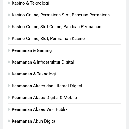
Kasino & Teknologi
Kasino Online, Permainan Slot, Panduan Permainan
Kasino Online, Slot Online, Panduan Permainan
Kasino Online, Slot, Permainan Kasino
Keamanan & Gaming
Keamanan & Infrastruktur Digital
Keamanan & Teknologi
Keamanan Akses dan Literasi Digital
Keamanan Akses Digital & Mobile
Keamanan Akses WiFi Publik
Keamanan Akun Digital