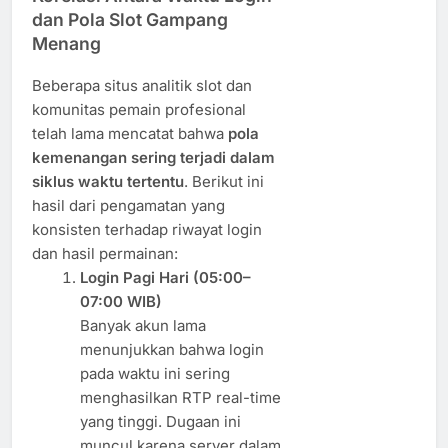
dan Pola Slot Gampang
Menang
Beberapa situs analitik slot dan
komunitas pemain profesional
telah lama mencatat bahwa
pola
kemenangan sering terjadi dalam
siklus waktu tertentu
. Berikut ini
hasil dari pengamatan yang
konsisten terhadap riwayat login
dan hasil permainan:
Login Pagi Hari (05:00–
07:00 WIB)
Banyak akun lama
menunjukkan bahwa login
pada waktu ini sering
menghasilkan RTP real-time
yang tinggi. Dugaan ini
muncul karena server dalam