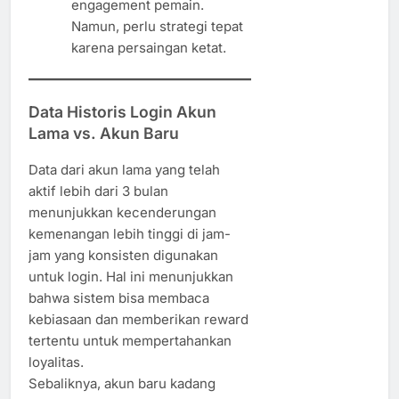
engagement pemain.
Namun, perlu strategi tepat
karena persaingan ketat.
Data Historis Login Akun
Lama vs. Akun Baru
Data dari akun lama yang telah
aktif lebih dari 3 bulan
menunjukkan kecenderungan
kemenangan lebih tinggi di jam-
jam yang konsisten digunakan
untuk login. Hal ini menunjukkan
bahwa sistem bisa membaca
kebiasaan dan memberikan reward
tertentu untuk mempertahankan
loyalitas.
Sebaliknya, akun baru kadang