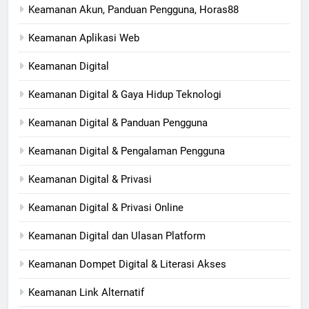
Keamanan Akun, Panduan Pengguna, Horas88
Keamanan Aplikasi Web
Keamanan Digital
Keamanan Digital & Gaya Hidup Teknologi
Keamanan Digital & Panduan Pengguna
Keamanan Digital & Pengalaman Pengguna
Keamanan Digital & Privasi
Keamanan Digital & Privasi Online
Keamanan Digital dan Ulasan Platform
Keamanan Dompet Digital & Literasi Akses
Keamanan Link Alternatif