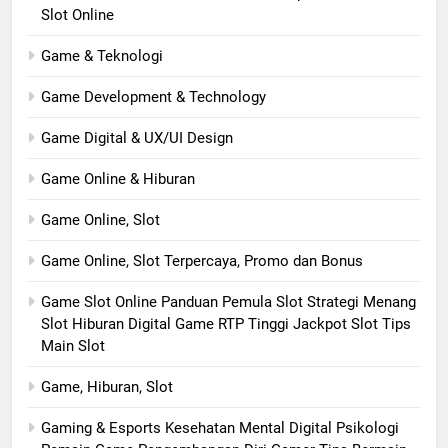
Slot Online
Game & Teknologi
Game Development & Technology
Game Digital & UX/UI Design
Game Online & Hiburan
Game Online, Slot
Game Online, Slot Terpercaya, Promo dan Bonus
Game Slot Online Panduan Pemula Slot Strategi Menang
Slot Hiburan Digital Game RTP Tinggi Jackpot Slot Tips
Main Slot
Game, Hiburan, Slot
Gaming & Esports Kesehatan Mental Digital Psikologi