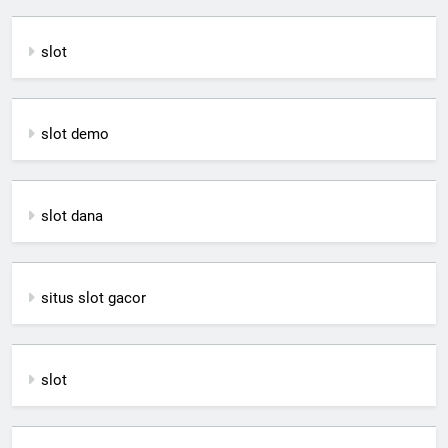
slot
slot demo
slot dana
situs slot gacor
slot