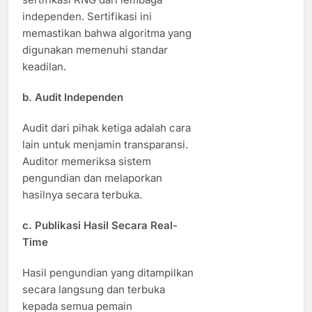
independen. Sertifikasi ini
memastikan bahwa algoritma yang
digunakan memenuhi standar
keadilan.
b. Audit Independen
Audit dari pihak ketiga adalah cara
lain untuk menjamin transparansi.
Auditor memeriksa sistem
pengundian dan melaporkan
hasilnya secara terbuka.
c. Publikasi Hasil Secara Real-
Time
Hasil pengundian yang ditampilkan
secara langsung dan terbuka
kepada semua pemain