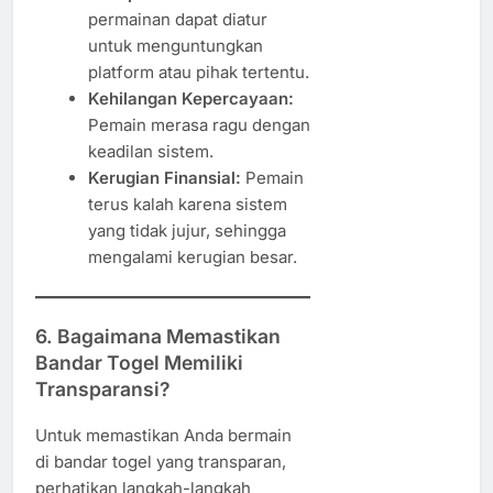
permainan dapat diatur
untuk menguntungkan
platform atau pihak tertentu.
Kehilangan Kepercayaan:
Pemain merasa ragu dengan
keadilan sistem.
Kerugian Finansial:
Pemain
terus kalah karena sistem
yang tidak jujur, sehingga
mengalami kerugian besar.
6. Bagaimana Memastikan
Bandar Togel Memiliki
Transparansi?
Untuk memastikan Anda bermain
di bandar togel yang transparan,
perhatikan langkah-langkah