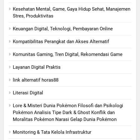
Kesehatan Mental, Game, Gaya Hidup Sehat, Manajemen
Stres, Produktivitas
Keuangan Digital, Teknologi, Pembayaran Online
Kompatibilitas Perangkat dan Akses Alternatif
Komunitas Gaming, Tren Digital, Rekomendasi Game
Layanan Digital Praktis
link alternatif horas88
Literasi Digital
Lore & Misteri Dunia Pokémon Filosofi dan Psikologi
Pokémon Analisis Tipe Dark & Ghost Konflik dan
Moralitas Pokémon Narasi Gelap Dunia Pokémon
Monitoring & Tata Kelola Infrastruktur