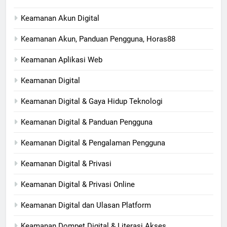
Keamanan Akun Digital
Keamanan Akun, Panduan Pengguna, Horas88
Keamanan Aplikasi Web
Keamanan Digital
Keamanan Digital & Gaya Hidup Teknologi
Keamanan Digital & Panduan Pengguna
Keamanan Digital & Pengalaman Pengguna
Keamanan Digital & Privasi
Keamanan Digital & Privasi Online
Keamanan Digital dan Ulasan Platform
Keamanan Dompet Digital & Literasi Akses