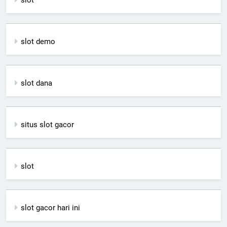
slot
slot demo
slot dana
situs slot gacor
slot
slot gacor hari ini