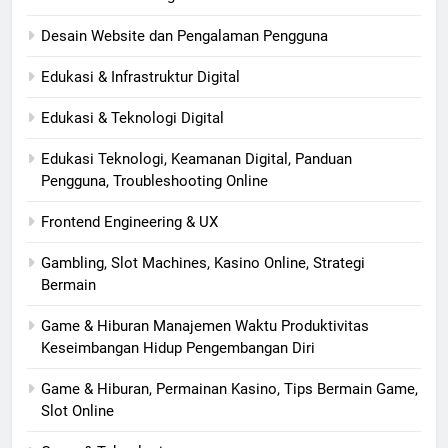
Desain Website dan Pengalaman Pengguna
Edukasi & Infrastruktur Digital
Edukasi & Teknologi Digital
Edukasi Teknologi, Keamanan Digital, Panduan
Pengguna, Troubleshooting Online
Frontend Engineering & UX
Gambling, Slot Machines, Kasino Online, Strategi
Bermain
Game & Hiburan Manajemen Waktu Produktivitas
Keseimbangan Hidup Pengembangan Diri
Game & Hiburan, Permainan Kasino, Tips Bermain Game,
Slot Online