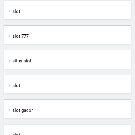
slot
slot 777
situs slot
slot
slot gacor