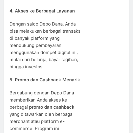
4.
Akses ke Berbagai Layanan
Dengan saldo Depo Dana, Anda
bisa melakukan berbagai transaksi
di banyak platform yang
mendukung pembayaran
menggunakan dompet digital ini,
mulai dari belanja, bayar tagihan,
hingga investasi.
5.
Promo dan Cashback Menarik
Bergabung dengan Depo Dana
memberikan Anda akses ke
berbagai
promo dan cashback
yang ditawarkan oleh berbagai
merchant atau platform e-
commerce. Program ini