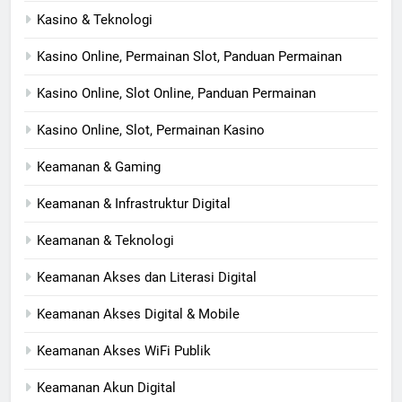
Kasino & Teknologi
Kasino Online, Permainan Slot, Panduan Permainan
Kasino Online, Slot Online, Panduan Permainan
Kasino Online, Slot, Permainan Kasino
Keamanan & Gaming
Keamanan & Infrastruktur Digital
Keamanan & Teknologi
Keamanan Akses dan Literasi Digital
Keamanan Akses Digital & Mobile
Keamanan Akses WiFi Publik
Keamanan Akun Digital