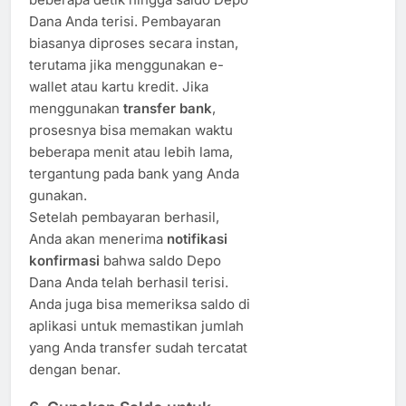
Dana Anda terisi. Pembayaran
biasanya diproses secara instan,
terutama jika menggunakan e-
wallet atau kartu kredit. Jika
menggunakan
transfer bank
,
prosesnya bisa memakan waktu
beberapa menit atau lebih lama,
tergantung pada bank yang Anda
gunakan.
Setelah pembayaran berhasil,
Anda akan menerima
notifikasi
konfirmasi
bahwa saldo Depo
Dana Anda telah berhasil terisi.
Anda juga bisa memeriksa saldo di
aplikasi untuk memastikan jumlah
yang Anda transfer sudah tercatat
dengan benar.