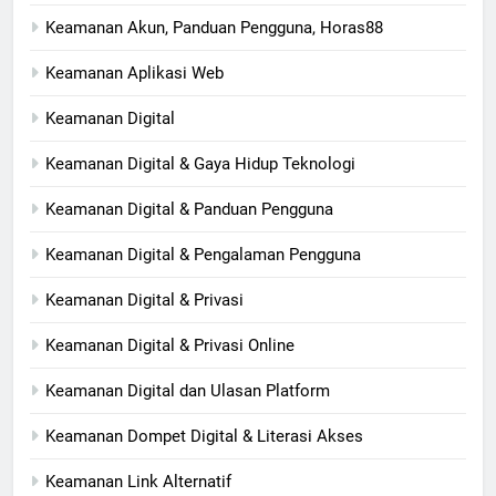
Keamanan Akun, Panduan Pengguna, Horas88
Keamanan Aplikasi Web
Keamanan Digital
Keamanan Digital & Gaya Hidup Teknologi
Keamanan Digital & Panduan Pengguna
Keamanan Digital & Pengalaman Pengguna
Keamanan Digital & Privasi
Keamanan Digital & Privasi Online
Keamanan Digital dan Ulasan Platform
Keamanan Dompet Digital & Literasi Akses
Keamanan Link Alternatif