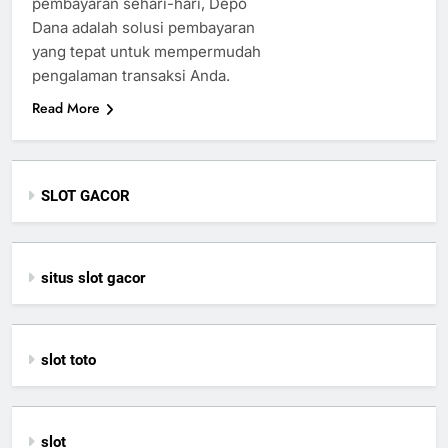
pembayaran sehari-hari, Depo
Dana adalah solusi pembayaran
yang tepat untuk mempermudah
pengalaman transaksi Anda.
Read More
SLOT GACOR
situs slot gacor
slot toto
slot