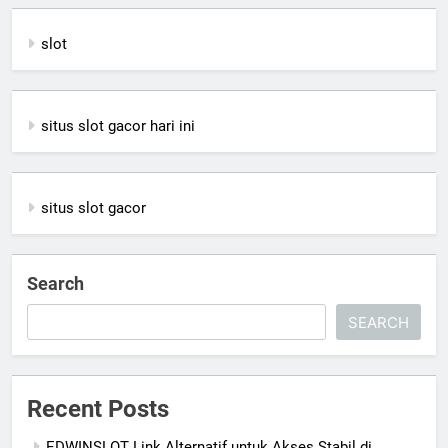
slot
situs slot gacor hari ini
situs slot gacor
Search
SEARCH
Recent Posts
EDWINSLOT Link Alternatif untuk Akses Stabil di