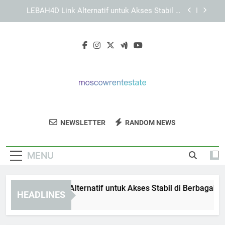
Skip
KAYA787 Login dengan Tampilan yang Nyaman
to
untuk Pengguna Mobile
content
Cara Meningkatkan Kenyamanan saat
Menggunakan KAYA787 Login
EDWINSLOT Link Alternatif untuk Akses Stabil di
Berbagai Perangkat
LEBAH4D Link Alternatif untuk Akses Stabil di
Berbagai Perangkat
KAYA787 Login dengan Tampilan yang Nyaman
untuk Pengguna Mobile
Moscow Rent
Sewa Properti Berkualitas Di Moskow
Cara Meningkatkan Kenyamanan saat
NEWSLETTER
RANDOM NEWS
Estate
Menggunakan KAYA787 Login
Dengan Layanan Dari Moscow Rent Estate.
MENU
WINSLOT Link Alternatif untuk Akses Stabil di Berbagai Pera
HEADLINES
Weeks Ago