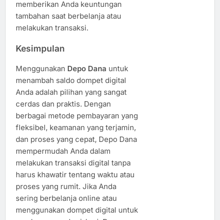
memberikan Anda keuntungan
tambahan saat berbelanja atau
melakukan transaksi.
Kesimpulan
Menggunakan
Depo Dana
untuk
menambah saldo dompet digital
Anda adalah pilihan yang sangat
cerdas dan praktis. Dengan
berbagai metode pembayaran yang
fleksibel, keamanan yang terjamin,
dan proses yang cepat, Depo Dana
mempermudah Anda dalam
melakukan transaksi digital tanpa
harus khawatir tentang waktu atau
proses yang rumit. Jika Anda
sering berbelanja online atau
menggunakan dompet digital untuk