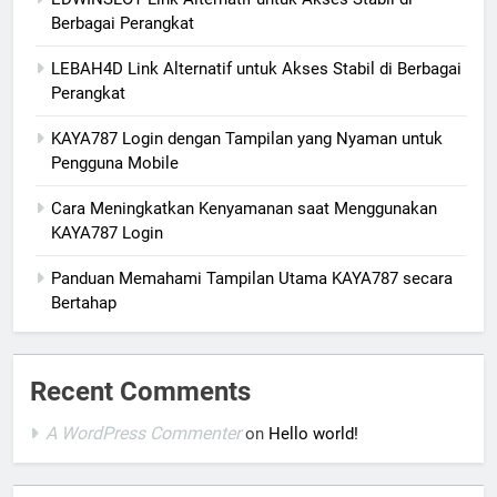
Berbagai Perangkat
LEBAH4D Link Alternatif untuk Akses Stabil di Berbagai
Perangkat
KAYA787 Login dengan Tampilan yang Nyaman untuk
Pengguna Mobile
Cara Meningkatkan Kenyamanan saat Menggunakan
KAYA787 Login
Panduan Memahami Tampilan Utama KAYA787 secara
Bertahap
Recent Comments
A WordPress Commenter
on
Hello world!