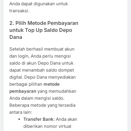
Anda dapat digunakan untuk
transaksi.
2.
Pilih Metode Pembayaran
untuk Top Up Saldo Depo
Dana
Setelah berhasil membuat akun
dan login, Anda perlu mengisi
saldo di akun Depo Dana untuk
dapat menambah saldo dompet
digital. Depo Dana menyediakan
berbagai pilihan
metode
pembayaran
yang memudahkan
Anda dalam mengisi saldo.
Beberapa metode yang tersedia
antara lain:
Transfer Bank
: Anda akan
diberikan nomor virtual