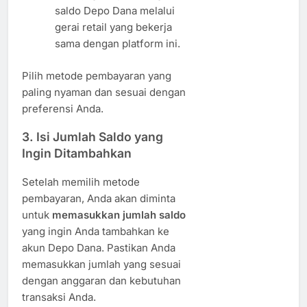
saldo Depo Dana melalui
gerai retail yang bekerja
sama dengan platform ini.
Pilih metode pembayaran yang
paling nyaman dan sesuai dengan
preferensi Anda.
3.
Isi Jumlah Saldo yang
Ingin Ditambahkan
Setelah memilih metode
pembayaran, Anda akan diminta
untuk
memasukkan jumlah saldo
yang ingin Anda tambahkan ke
akun Depo Dana. Pastikan Anda
memasukkan jumlah yang sesuai
dengan anggaran dan kebutuhan
transaksi Anda.