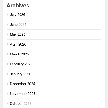
Archives
July 2026
June 2026
May 2026
April 2026
March 2026
February 2026
January 2026
December 2025
November 2025
October 2025