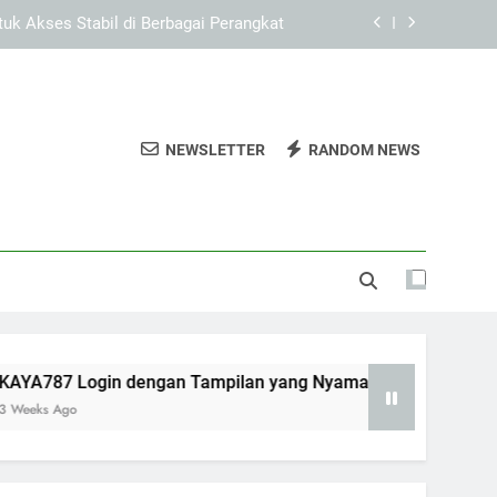
tuk Akses Stabil di Berbagai Perangkat
n yang Nyaman untuk Pengguna Mobile
nan saat Menggunakan KAYA787 Login
NEWSLETTER
RANDOM NEWS
uk Akses Stabil di Berbagai Perangkat
tuk Akses Stabil di Berbagai Perangkat
Estate.
n yang Nyaman untuk Pengguna Mobile
nan saat Menggunakan KAYA787 Login
gin dengan Tampilan yang Nyaman untuk Pengguna Mobile