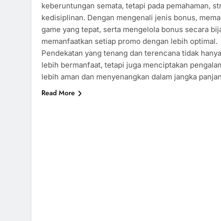
keberuntungan semata, tetapi pada pemahaman, str
kedisiplinan. Dengan mengenali jenis bonus, mema
game yang tepat, serta mengelola bonus secara bij
memanfaatkan setiap promo dengan lebih optimal.
Pendekatan yang tenang dan terencana tidak han
lebih bermanfaat, tetapi juga menciptakan pengal
lebih aman dan menyenangkan dalam jangka panjan
Read More