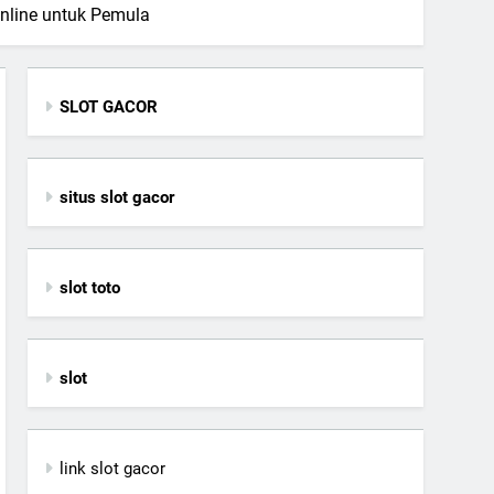
Online untuk Pemula
SLOT GACOR
situs slot gacor
slot toto
slot
link slot gacor