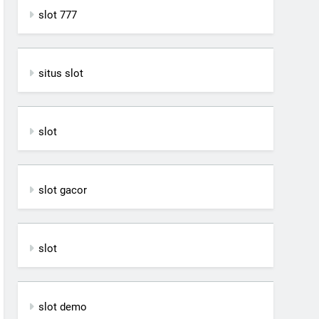
slot 777
situs slot
slot
slot gacor
slot
slot demo