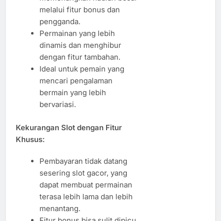
melalui fitur bonus dan
pengganda.
Permainan yang lebih
dinamis dan menghibur
dengan fitur tambahan.
Ideal untuk pemain yang
mencari pengalaman
bermain yang lebih
bervariasi.
Kekurangan Slot dengan Fitur
Khusus
:
Pembayaran tidak datang
sesering slot gacor, yang
dapat membuat permainan
terasa lebih lama dan lebih
menantang.
Fitur bonus bisa sulit dipicu