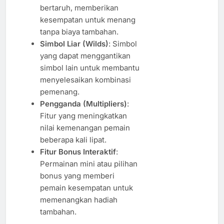
bertaruh, memberikan
kesempatan untuk menang
tanpa biaya tambahan.
Simbol Liar (Wilds)
: Simbol
yang dapat menggantikan
simbol lain untuk membantu
menyelesaikan kombinasi
pemenang.
Pengganda (Multipliers)
:
Fitur yang meningkatkan
nilai kemenangan pemain
beberapa kali lipat.
Fitur Bonus Interaktif
:
Permainan mini atau pilihan
bonus yang memberi
pemain kesempatan untuk
memenangkan hadiah
tambahan.