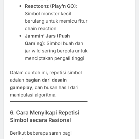
Reactoonz (Play’n GO)
:
Simbol monster kecil
berulang untuk memicu fitur
chain reaction
Jammin’ Jars (Push
Gaming)
: Simbol buah dan
jar wild sering berpola untuk
menciptakan pengali tinggi
Dalam contoh ini, repetisi simbol
adalah
bagian dari desain
gameplay
, dan bukan hasil dari
manipulasi algoritma.
6. Cara Menyikapi Repetisi
Simbol secara Rasional
Berikut beberapa saran bagi