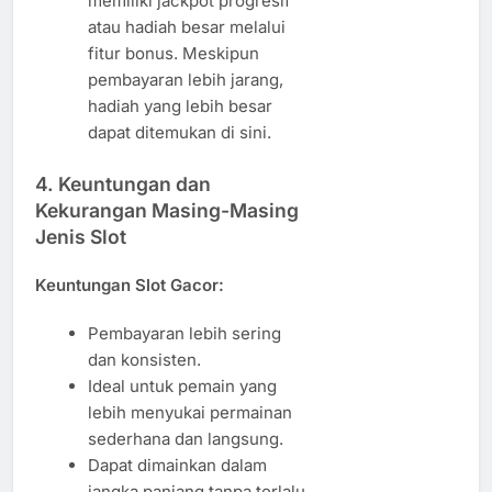
memiliki jackpot progresif
atau hadiah besar melalui
fitur bonus. Meskipun
pembayaran lebih jarang,
hadiah yang lebih besar
dapat ditemukan di sini.
4.
Keuntungan dan
Kekurangan Masing-Masing
Jenis Slot
Keuntungan Slot Gacor
:
Pembayaran lebih sering
dan konsisten.
Ideal untuk pemain yang
lebih menyukai permainan
sederhana dan langsung.
Dapat dimainkan dalam
jangka panjang tanpa terlalu