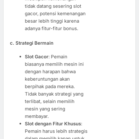
tidak datang sesering slot
gacor, potensi kemenangan
besar lebih tinggi karena
adanya fitur-fitur bonus.
c.
Strategi Bermain
Slot Gacor
: Pemain
biasanya memilih mesin ini
dengan harapan bahwa
keberuntungan akan
berpihak pada mereka.
Tidak banyak strategi yang
terlibat, selain memilih
mesin yang sering
membayar.
Slot dengan Fitur Khusus
:
Pemain harus lebih strategis
dalam memilih kapan untuk