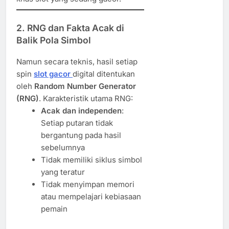
2. RNG dan Fakta Acak di
Balik Pola Simbol
Namun secara teknis, hasil setiap
spin
slot gacor
digital ditentukan
oleh
Random Number Generator
(RNG)
. Karakteristik utama RNG:
Acak dan independen
:
Setiap putaran tidak
bergantung pada hasil
sebelumnya
Tidak memiliki siklus simbol
yang teratur
Tidak menyimpan memori
atau mempelajari kebiasaan
pemain