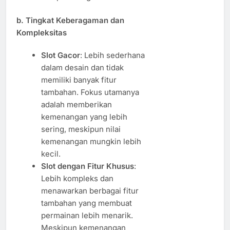
b.
Tingkat Keberagaman dan
Kompleksitas
Slot Gacor
: Lebih sederhana
dalam desain dan tidak
memiliki banyak fitur
tambahan. Fokus utamanya
adalah memberikan
kemenangan yang lebih
sering, meskipun nilai
kemenangan mungkin lebih
kecil.
Slot dengan Fitur Khusus
:
Lebih kompleks dan
menawarkan berbagai fitur
tambahan yang membuat
permainan lebih menarik.
Meskipun kemenangan