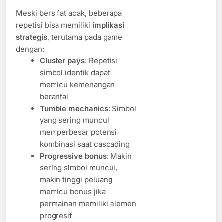
Meski bersifat acak, beberapa
repetisi bisa memiliki
implikasi
strategis
, terutama pada game
dengan:
Cluster pays
: Repetisi
simbol identik dapat
memicu kemenangan
berantai
Tumble mechanics
: Simbol
yang sering muncul
memperbesar potensi
kombinasi saat cascading
Progressive bonus
: Makin
sering simbol muncul,
makin tinggi peluang
memicu bonus jika
permainan memiliki elemen
progresif