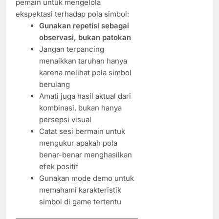
pemain untuk mengelola
ekspektasi terhadap pola simbol:
Gunakan repetisi sebagai
observasi, bukan patokan
Jangan terpancing
menaikkan taruhan hanya
karena melihat pola simbol
berulang
Amati juga hasil aktual dari
kombinasi, bukan hanya
persepsi visual
Catat sesi bermain untuk
mengukur apakah pola
benar-benar menghasilkan
efek positif
Gunakan mode demo untuk
memahami karakteristik
simbol di game tertentu