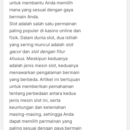
untuk membantu Anda memilih
mana yang sesuai dengan gaya
bermain Anda.
Slot adalah salah satu permainan
paling populer di kasino online dan
fisik. Dalam dunia slot, dua istilah
yang sering muncul adalah
slot
gacor
dan
slot dengan fitur
khusus
. Meskipun keduanya
adalah jenis mesin slot, keduanya
menawarkan pengalaman bermain
yang berbeda. Artikel ini bertujuan
untuk memberikan pemahaman
tentang perbedaan antara kedua
jenis mesin slot ini, serta
keuntungan dan kelemahan
masing-masing, sehingga Anda
dapat memilih permainan yang
paling sesuai dengan gaya bermain