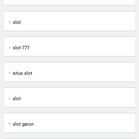
slot
slot 777
situs slot
slot
slot gacor