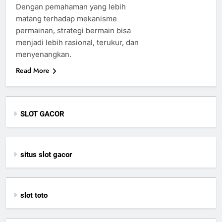
Dengan pemahaman yang lebih
matang terhadap mekanisme
permainan, strategi bermain bisa
menjadi lebih rasional, terukur, dan
menyenangkan.
Read More
SLOT GACOR
situs slot gacor
slot toto