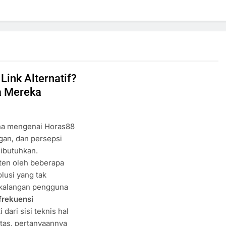
ink Alternatif?
a Mereka
na mengenai Horas88
ngan, dan persepsi
dibutuhkan.
ten oleh beberapa
lusi yang tak
i kalangan pengguna
frekuensi
 dari sisi teknis hal
itas, pertanyaannya