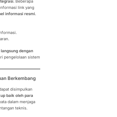
ntegrasi
. Beberapa
formasi link yang
el informasi resmi
.
nformasi.
aran.
 langsung dengan
ri pengelolaan sistem
duan Berkembang
dapat disimpulkan
kup baik oleh para
nyata dalam menjaga
ntangan teknis.