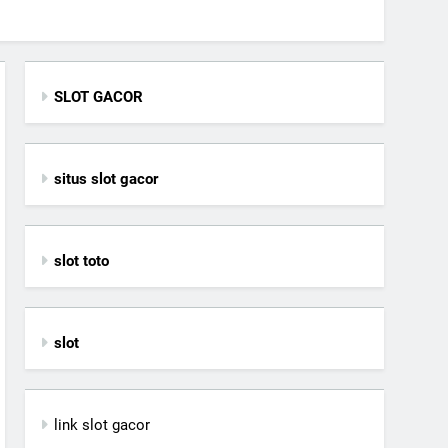
SLOT GACOR
situs slot gacor
slot toto
slot
link slot gacor