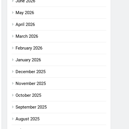
June 2026
May 2026
April 2026
March 2026
February 2026
January 2026
December 2025
November 2025
October 2025
September 2025
August 2025