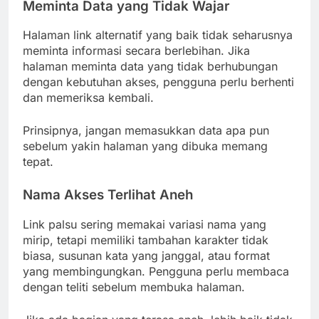
Meminta Data yang Tidak Wajar
Halaman link alternatif yang baik tidak seharusnya
meminta informasi secara berlebihan. Jika
halaman meminta data yang tidak berhubungan
dengan kebutuhan akses, pengguna perlu berhenti
dan memeriksa kembali.
Prinsipnya, jangan memasukkan data apa pun
sebelum yakin halaman yang dibuka memang
tepat.
Nama Akses Terlihat Aneh
Link palsu sering memakai variasi nama yang
mirip, tetapi memiliki tambahan karakter tidak
biasa, susunan kata yang janggal, atau format
yang membingungkan. Pengguna perlu membaca
dengan teliti sebelum membuka halaman.