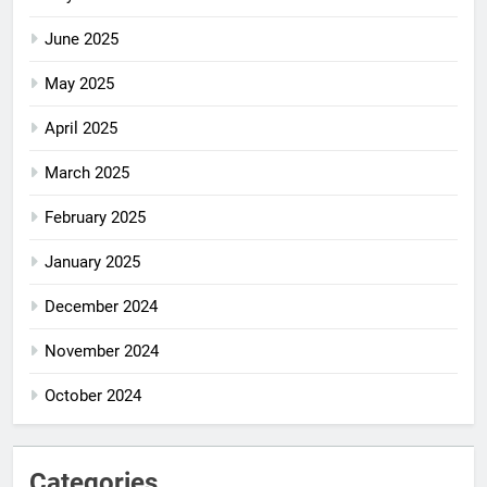
June 2025
May 2025
April 2025
March 2025
February 2025
January 2025
December 2024
November 2024
October 2024
Categories