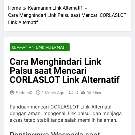
Home
Keamanan Link Alternatif
Cara Menghindari Link Palsu saat Mencari CORLASLOT
Link Alternatif
KEAMANAN LINK ALTERNATIF
Cara Menghindari Link
Palsu saat Mencari
CORLASLOT Link Alternatif
0
944dae0
1 Month Ago
15 Mins
Panduan mencari CORLASLOT Link Alternatif
dengan aman, mengenali link palsu, dan menjaga
akses tetap stabil tanpa salah memilih halaman.
Pentingnya Waspada saat