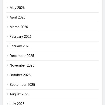
May 2026
April 2026
March 2026
February 2026
January 2026
December 2025
November 2025
October 2025
September 2025
August 2025
July 2025