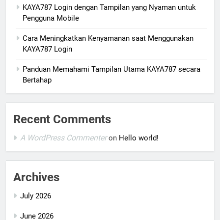
KAYA787 Login dengan Tampilan yang Nyaman untuk
Pengguna Mobile
Cara Meningkatkan Kenyamanan saat Menggunakan
KAYA787 Login
Panduan Memahami Tampilan Utama KAYA787 secara
Bertahap
Recent Comments
A WordPress Commenter
on
Hello world!
Archives
July 2026
June 2026