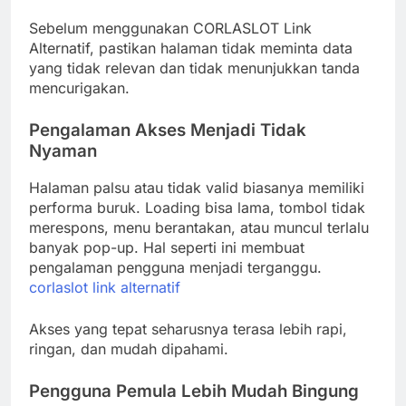
Sebelum menggunakan CORLASLOT Link
Alternatif, pastikan halaman tidak meminta data
yang tidak relevan dan tidak menunjukkan tanda
mencurigakan.
Pengalaman Akses Menjadi Tidak
Nyaman
Halaman palsu atau tidak valid biasanya memiliki
performa buruk. Loading bisa lama, tombol tidak
merespons, menu berantakan, atau muncul terlalu
banyak pop-up. Hal seperti ini membuat
pengalaman pengguna menjadi terganggu.
corlaslot link alternatif
Akses yang tepat seharusnya terasa lebih rapi,
ringan, dan mudah dipahami.
Pengguna Pemula Lebih Mudah Bingung