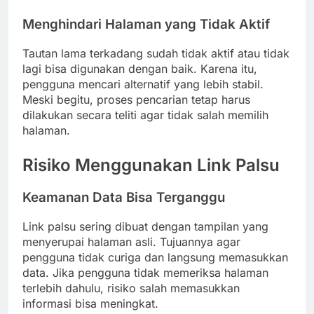
Menghindari Halaman yang Tidak Aktif
Tautan lama terkadang sudah tidak aktif atau tidak
lagi bisa digunakan dengan baik. Karena itu,
pengguna mencari alternatif yang lebih stabil.
Meski begitu, proses pencarian tetap harus
dilakukan secara teliti agar tidak salah memilih
halaman.
Risiko Menggunakan Link Palsu
Keamanan Data Bisa Terganggu
Link palsu sering dibuat dengan tampilan yang
menyerupai halaman asli. Tujuannya agar
pengguna tidak curiga dan langsung memasukkan
data. Jika pengguna tidak memeriksa halaman
terlebih dahulu, risiko salah memasukkan
informasi bisa meningkat.