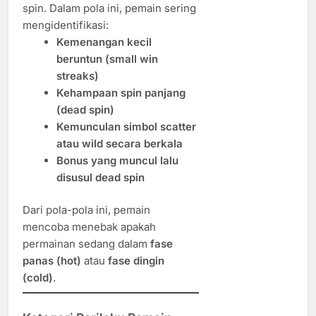
spin. Dalam pola ini, pemain sering
mengidentifikasi:
Kemenangan kecil
beruntun (small win
streaks)
Kehampaan spin panjang
(dead spin)
Kemunculan simbol scatter
atau wild secara berkala
Bonus yang muncul lalu
disusul dead spin
Dari pola-pola ini, pemain
mencoba menebak apakah
permainan sedang dalam
fase
panas (hot)
atau
fase dingin
(cold)
.