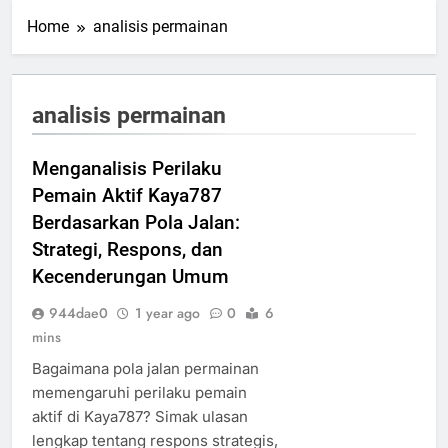
Home
analisis permainan
analisis permainan
Menganalisis Perilaku
Pemain Aktif Kaya787
Berdasarkan Pola Jalan:
Strategi, Respons, dan
Kecenderungan Umum
944dae0
1 year ago
0
6
mins
Bagaimana pola jalan permainan
memengaruhi perilaku pemain
aktif di Kaya787? Simak ulasan
lengkap tentang respons strategis,