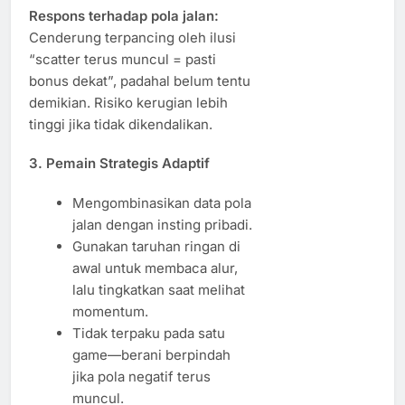
Respons terhadap pola jalan:
Cenderung terpancing oleh ilusi
“scatter terus muncul = pasti
bonus dekat”, padahal belum tentu
demikian. Risiko kerugian lebih
tinggi jika tidak dikendalikan.
3.
Pemain Strategis Adaptif
Mengombinasikan data pola
jalan dengan insting pribadi.
Gunakan taruhan ringan di
awal untuk membaca alur,
lalu tingkatkan saat melihat
momentum.
Tidak terpaku pada satu
game—berani berpindah
jika pola negatif terus
muncul.