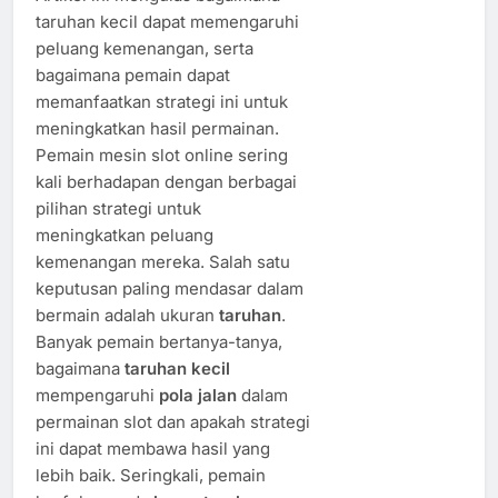
taruhan kecil dapat memengaruhi
peluang kemenangan, serta
bagaimana pemain dapat
memanfaatkan strategi ini untuk
meningkatkan hasil permainan.
Pemain mesin slot online sering
kali berhadapan dengan berbagai
pilihan strategi untuk
meningkatkan peluang
kemenangan mereka. Salah satu
keputusan paling mendasar dalam
bermain adalah ukuran
taruhan
.
Banyak pemain bertanya-tanya,
bagaimana
taruhan kecil
mempengaruhi
pola jalan
dalam
permainan slot dan apakah strategi
ini dapat membawa hasil yang
lebih baik. Seringkali, pemain