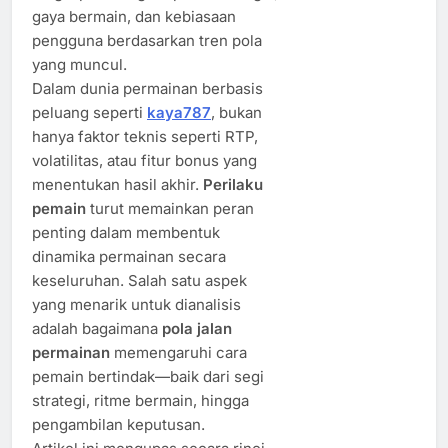
gaya bermain, dan kebiasaan
pengguna berdasarkan tren pola
yang muncul.
Dalam dunia permainan berbasis
peluang seperti
kaya787
, bukan
hanya faktor teknis seperti RTP,
volatilitas, atau fitur bonus yang
menentukan hasil akhir.
Perilaku
pemain
turut memainkan peran
penting dalam membentuk
dinamika permainan secara
keseluruhan. Salah satu aspek
yang menarik untuk dianalisis
adalah bagaimana
pola jalan
permainan
memengaruhi cara
pemain bertindak—baik dari segi
strategi, ritme bermain, hingga
pengambilan keputusan.