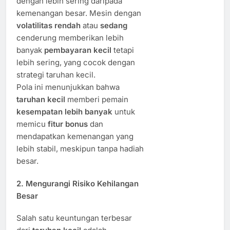
dengan lebih sering daripada
kemenangan besar. Mesin dengan
volatilitas rendah
atau
sedang
cenderung memberikan lebih
banyak
pembayaran kecil
tetapi
lebih sering, yang cocok dengan
strategi taruhan kecil.
Pola ini menunjukkan bahwa
taruhan kecil
memberi pemain
kesempatan lebih banyak
untuk
memicu
fitur bonus
dan
mendapatkan kemenangan yang
lebih stabil, meskipun tanpa hadiah
besar.
2.
Mengurangi Risiko Kehilangan
Besar
Salah satu keuntungan terbesar