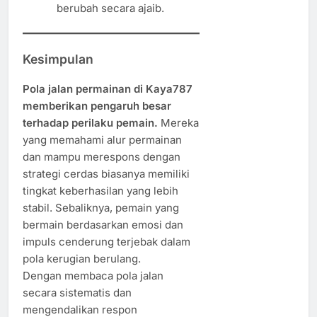
berubah secara ajaib.
Kesimpulan
Pola jalan permainan di Kaya787
memberikan pengaruh besar
terhadap perilaku pemain.
Mereka
yang memahami alur permainan
dan mampu merespons dengan
strategi cerdas biasanya memiliki
tingkat keberhasilan yang lebih
stabil. Sebaliknya, pemain yang
bermain berdasarkan emosi dan
impuls cenderung terjebak dalam
pola kerugian berulang.
Dengan membaca pola jalan
secara sistematis dan
mengendalikan respon