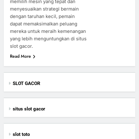
memilih mesin yang tepat dan
menyesuaikan strategi bermain
dengan taruhan kecil, pemain
dapat memaksimalkan peluang
mereka untuk meraih kemenangan
yang lebih menguntungkan di situs
slot gacor.
Read More
SLOT GACOR
situs slot gacor
slot toto