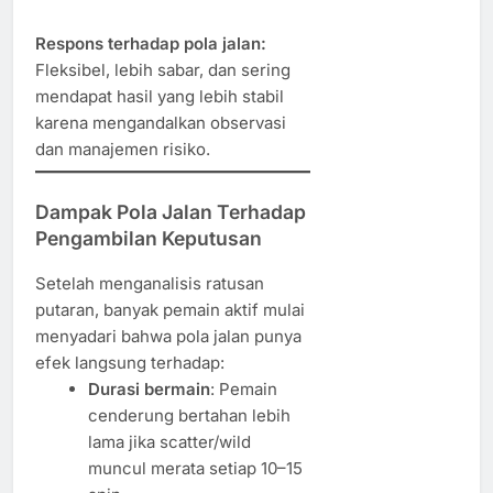
Respons terhadap pola jalan:
Fleksibel, lebih sabar, dan sering
mendapat hasil yang lebih stabil
karena mengandalkan observasi
dan manajemen risiko.
Dampak Pola Jalan Terhadap
Pengambilan Keputusan
Setelah menganalisis ratusan
putaran, banyak pemain aktif mulai
menyadari bahwa pola jalan punya
efek langsung terhadap:
Durasi bermain
: Pemain
cenderung bertahan lebih
lama jika scatter/wild
muncul merata setiap 10–15