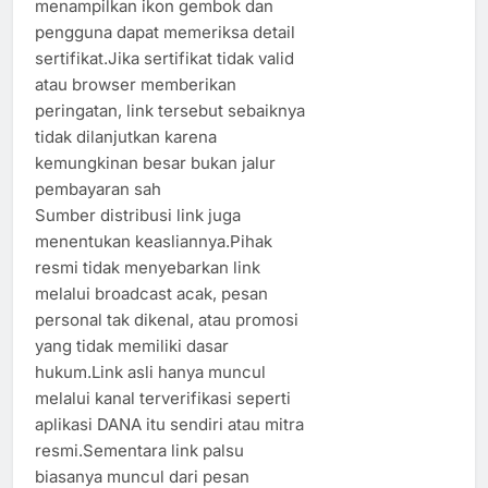
menampilkan ikon gembok dan
pengguna dapat memeriksa detail
sertifikat.Jika sertifikat tidak valid
atau browser memberikan
peringatan, link tersebut sebaiknya
tidak dilanjutkan karena
kemungkinan besar bukan jalur
pembayaran sah
Sumber distribusi link juga
menentukan keasliannya.Pihak
resmi tidak menyebarkan link
melalui broadcast acak, pesan
personal tak dikenal, atau promosi
yang tidak memiliki dasar
hukum.Link asli hanya muncul
melalui kanal terverifikasi seperti
aplikasi DANA itu sendiri atau mitra
resmi.Sementara link palsu
biasanya muncul dari pesan