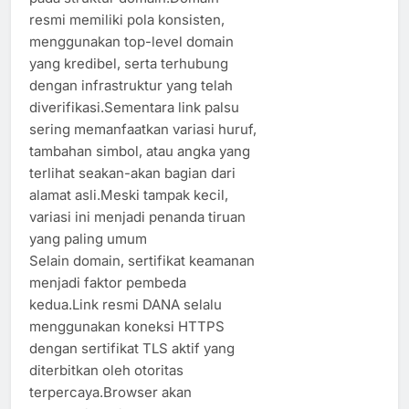
resmi memiliki pola konsisten,
menggunakan top-level domain
yang kredibel, serta terhubung
dengan infrastruktur yang telah
diverifikasi.Sementara link palsu
sering memanfaatkan variasi huruf,
tambahan simbol, atau angka yang
terlihat seakan-akan bagian dari
alamat asli.Meski tampak kecil,
variasi ini menjadi penanda tiruan
yang paling umum
Selain domain, sertifikat keamanan
menjadi faktor pembeda
kedua.Link resmi DANA selalu
menggunakan koneksi HTTPS
dengan sertifikat TLS aktif yang
diterbitkan oleh otoritas
terpercaya.Browser akan