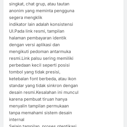
singkat, chat grup, atau tautan
anonim yang meminta pengguna
segera mengklik
indikator lain adalah konsistensi
UI.Pada link resmi, tampilan
halaman pembayaran identik
dengan versi aplikasi dan
mengikuti pedoman antarmuka
resmi.Link palsu sering memiliki
perbedaan kecil seperti posisi
tombol yang tidak presisi,
ketebalan font berbeda, atau ikon
standar yang tidak sinkron dengan
desain resmi.Kesalahan ini muncul
karena pembuat tiruan hanya
menyalin tampilan permukaan
tanpa memahami sistem desain
internal
Selain tampilan, proses otentikasi