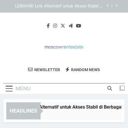
Skip
KAYA787 Login dengan Tampilan yang Nyaman
to
untuk Pengguna Mobile
content
Cara Meningkatkan Kenyamanan saat
Menggunakan KAYA787 Login
EDWINSLOT Link Alternatif untuk Akses Stabil di
Berbagai Perangkat
LEBAH4D Link Alternatif untuk Akses Stabil di
Berbagai Perangkat
KAYA787 Login dengan Tampilan yang Nyaman
untuk Pengguna Mobile
Moscow Rent
Sewa Properti Berkualitas Di Moskow
Cara Meningkatkan Kenyamanan saat
NEWSLETTER
RANDOM NEWS
Estate
Menggunakan KAYA787 Login
Dengan Layanan Dari Moscow Rent Estate.
MENU
WINSLOT Link Alternatif untuk Akses Stabil di Berbagai Peran
HEADLINES
Weeks Ago