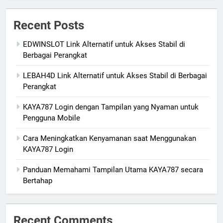
Recent Posts
EDWINSLOT Link Alternatif untuk Akses Stabil di
Berbagai Perangkat
LEBAH4D Link Alternatif untuk Akses Stabil di Berbagai
Perangkat
KAYA787 Login dengan Tampilan yang Nyaman untuk
Pengguna Mobile
Cara Meningkatkan Kenyamanan saat Menggunakan
KAYA787 Login
Panduan Memahami Tampilan Utama KAYA787 secara
Bertahap
Recent Comments