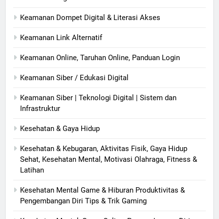
Keamanan Dompet Digital & Literasi Akses
Keamanan Link Alternatif
Keamanan Online, Taruhan Online, Panduan Login
Keamanan Siber / Edukasi Digital
Keamanan Siber | Teknologi Digital | Sistem dan
Infrastruktur
Kesehatan & Gaya Hidup
Kesehatan & Kebugaran, Aktivitas Fisik, Gaya Hidup
Sehat, Kesehatan Mental, Motivasi Olahraga, Fitness &
Latihan
Kesehatan Mental Game & Hiburan Produktivitas &
Pengembangan Diri Tips & Trik Gaming