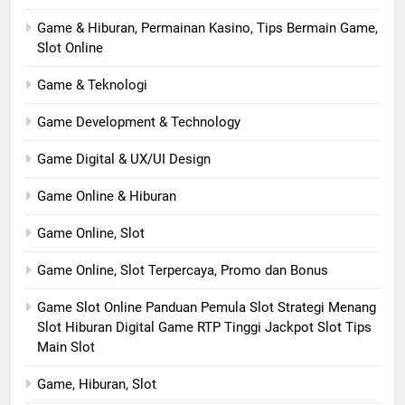
Game & Hiburan, Permainan Kasino, Tips Bermain Game,
Slot Online
Game & Teknologi
Game Development & Technology
Game Digital & UX/UI Design
Game Online & Hiburan
Game Online, Slot
Game Online, Slot Terpercaya, Promo dan Bonus
Game Slot Online Panduan Pemula Slot Strategi Menang
Slot Hiburan Digital Game RTP Tinggi Jackpot Slot Tips
Main Slot
Game, Hiburan, Slot