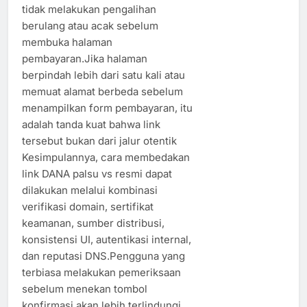
tidak melakukan pengalihan
berulang atau acak sebelum
membuka halaman
pembayaran.Jika halaman
berpindah lebih dari satu kali atau
memuat alamat berbeda sebelum
menampilkan form pembayaran, itu
adalah tanda kuat bahwa link
tersebut bukan dari jalur otentik
Kesimpulannya, cara membedakan
link DANA palsu vs resmi dapat
dilakukan melalui kombinasi
verifikasi domain, sertifikat
keamanan, sumber distribusi,
konsistensi UI, autentikasi internal,
dan reputasi DNS.Pengguna yang
terbiasa melakukan pemeriksaan
sebelum menekan tombol
konfirmasi akan lebih terlindungi