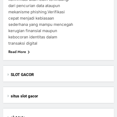
dari pencurian data ataupun
mekanisme phishing.Verifikasi
cepat menjadi kebiasaan
sederhana yang mampu mencegah
kerugian finansial maupun
kebocoran identitas dalam
transaksi digital
Read More
SLOT GACOR
situs slot gacor