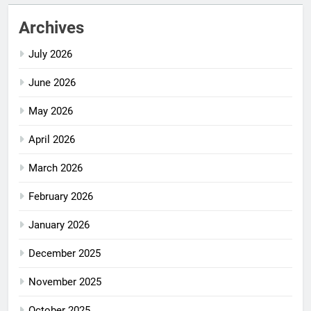
Archives
July 2026
June 2026
May 2026
April 2026
March 2026
February 2026
January 2026
December 2025
November 2025
October 2025