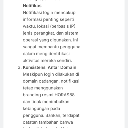
Notifikasi
Notifikasi login mencakup
informasi penting seperti
waktu, lokasi (berbasis IP),
jenis perangkat, dan sistem
operasi yang digunakan. Ini
sangat membantu pengguna
dalam mengidentifikasi
aktivitas mereka sendiri.
Konsistensi Antar Domain
Meskipun login dilakukan di
domain cadangan, notifikasi
tetap menggunakan
branding resmi HORAS88
dan tidak menimbulkan
kebingungan pada
pengguna. Bahkan, terdapat
catatan tambahan bahwa