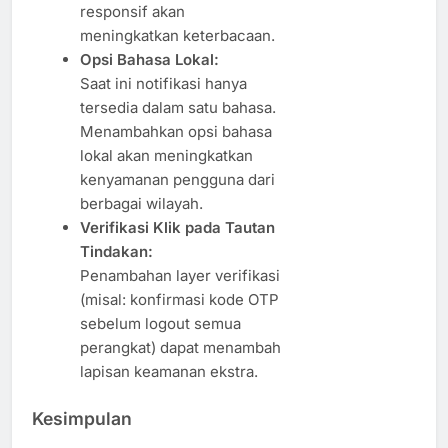
responsif akan
meningkatkan keterbacaan.
Opsi Bahasa Lokal:
Saat ini notifikasi hanya
tersedia dalam satu bahasa.
Menambahkan opsi bahasa
lokal akan meningkatkan
kenyamanan pengguna dari
berbagai wilayah.
Verifikasi Klik pada Tautan
Tindakan:
Penambahan layer verifikasi
(misal: konfirmasi kode OTP
sebelum logout semua
perangkat) dapat menambah
lapisan keamanan ekstra.
Kesimpulan