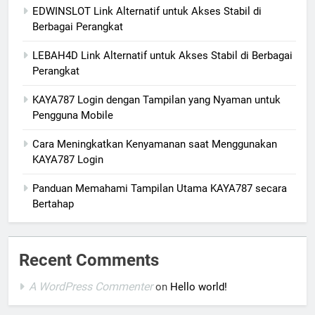
EDWINSLOT Link Alternatif untuk Akses Stabil di
Berbagai Perangkat
LEBAH4D Link Alternatif untuk Akses Stabil di Berbagai
Perangkat
KAYA787 Login dengan Tampilan yang Nyaman untuk
Pengguna Mobile
Cara Meningkatkan Kenyamanan saat Menggunakan
KAYA787 Login
Panduan Memahami Tampilan Utama KAYA787 secara
Bertahap
Recent Comments
A WordPress Commenter
on
Hello world!