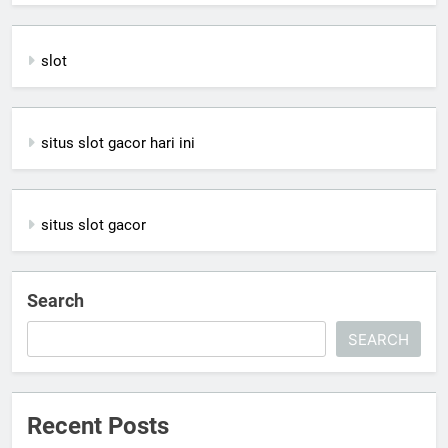
slot
situs slot gacor hari ini
situs slot gacor
Search
SEARCH
Recent Posts