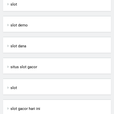
slot
slot demo
slot dana
situs slot gacor
slot
slot gacor hari ini