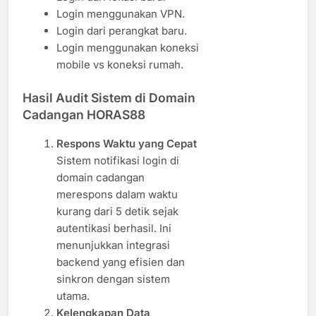
Login menggunakan VPN.
Login dari perangkat baru.
Login menggunakan koneksi
mobile vs koneksi rumah.
Hasil Audit Sistem di Domain
Cadangan HORAS88
Respons Waktu yang Cepat
Sistem notifikasi login di
domain cadangan
merespons dalam waktu
kurang dari 5 detik sejak
autentikasi berhasil. Ini
menunjukkan integrasi
backend yang efisien dan
sinkron dengan sistem
utama.
Kelengkapan Data