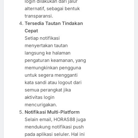
login dilakukan dari jalur
alternatif, sebagai bentuk
transparansi.
Tersedia Tautan Tindakan
Cepat
Setiap notifikasi
menyertakan tautan
langsung ke halaman
pengaturan keamanan, yang
memungkinkan pengguna
untuk segera mengganti
kata sandi atau logout dari
semua perangkat jika
aktivitas login
mencurigakan.
Notifikasi Multi-Platform
Selain email, HORAS88 juga
mendukung notifikasi push
pada aplikasi seluler. Hal ini