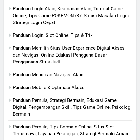
Panduan Login Akun, Keamanan Akun, Tutorial Game
Online, Tips Game POKEMON787, Solusi Masalah Login,
Strategi Login Cepat
Panduan Login, Slot Online, Tips & Trik
Panduan Memilih Situs User Experience Digital Akses
dan Navigasi Online Edukasi Pengguna Dasar
Penggunaan Situs Judi
Panduan Menu dan Navigasi Akun
Panduan Mobile & Optimasi Akses
Panduan Pemula, Strategi Bermain, Edukasi Game
Digital, Pengembangan Skill, Tips Game Online, Psikologi
Bermain
Panduan Pemula, Tips Bermain Online, Situs Slot
Terpercaya, Layanan Pelanggan, Strategi Bermain Aman