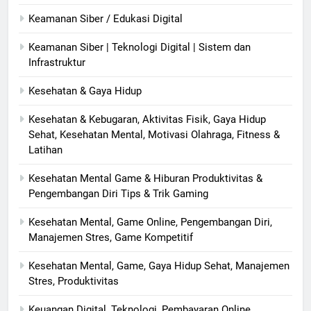
Keamanan Siber / Edukasi Digital
Keamanan Siber | Teknologi Digital | Sistem dan
Infrastruktur
Kesehatan & Gaya Hidup
Kesehatan & Kebugaran, Aktivitas Fisik, Gaya Hidup
Sehat, Kesehatan Mental, Motivasi Olahraga, Fitness &
Latihan
Kesehatan Mental Game & Hiburan Produktivitas &
Pengembangan Diri Tips & Trik Gaming
Kesehatan Mental, Game Online, Pengembangan Diri,
Manajemen Stres, Game Kompetitif
Kesehatan Mental, Game, Gaya Hidup Sehat, Manajemen
Stres, Produktivitas
Keuangan Digital, Teknologi, Pembayaran Online