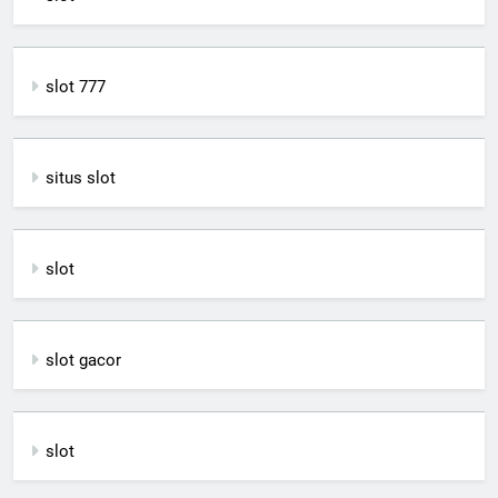
slot 777
situs slot
slot
slot gacor
slot