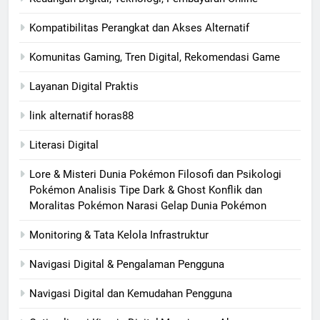
Kompatibilitas Perangkat dan Akses Alternatif
Komunitas Gaming, Tren Digital, Rekomendasi Game
Layanan Digital Praktis
link alternatif horas88
Literasi Digital
Lore & Misteri Dunia Pokémon Filosofi dan Psikologi
Pokémon Analisis Tipe Dark & Ghost Konflik dan
Moralitas Pokémon Narasi Gelap Dunia Pokémon
Monitoring & Tata Kelola Infrastruktur
Navigasi Digital & Pengalaman Pengguna
Navigasi Digital dan Kemudahan Pengguna