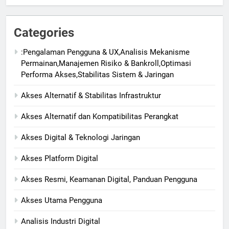
Categories
:Pengalaman Pengguna & UX,Analisis Mekanisme
Permainan,Manajemen Risiko & Bankroll,Optimasi
Performa Akses,Stabilitas Sistem & Jaringan
Akses Alternatif & Stabilitas Infrastruktur
Akses Alternatif dan Kompatibilitas Perangkat
Akses Digital & Teknologi Jaringan
Akses Platform Digital
Akses Resmi, Keamanan Digital, Panduan Pengguna
Akses Utama Pengguna
Analisis Industri Digital