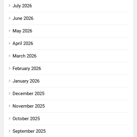
July 2026
June 2026
May 2026
April 2026
March 2026
February 2026
January 2026
December 2025
November 2025
October 2025
September 2025