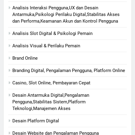
Analisis Interaksi Pengguna,UX dan Desain
Antarmuka,Psikologi Perilaku Digital,Stabilitas Akses
dan Performa,Keamanan Akun dan Kontrol Pengguna
Analisis Slot Digital & Psikologi Pemain
Analisis Visual & Perilaku Pemain
Brand Online
Branding Digital, Pengalaman Pengguna, Platform Online
Casino, Slot Online, Pembayaran Cepat
Desain Antarmuka Digital,Pengalaman
Pengguna,Stabilitas Sistem,Platform
Teknologi,Manajemen Akses
Desain Platform Digital
Desain Website dan Pengalaman Pengguna