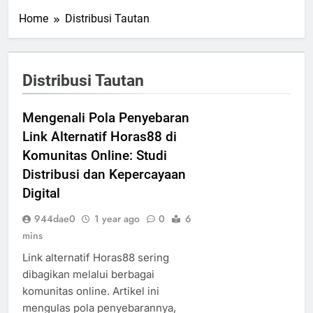
Home
Distribusi Tautan
Distribusi Tautan
Mengenali Pola Penyebaran
Link Alternatif Horas88 di
Komunitas Online: Studi
Distribusi dan Kepercayaan
Digital
944dae0
1 year ago
0
6
mins
Link alternatif Horas88 sering
dibagikan melalui berbagai
komunitas online. Artikel ini
mengulas pola penyebarannya,