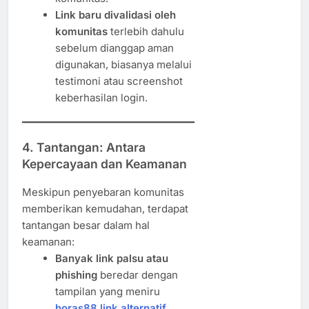
Link baru divalidasi oleh
komunitas
terlebih dahulu
sebelum dianggap aman
digunakan, biasanya melalui
testimoni atau screenshot
keberhasilan login.
4.
Tantangan: Antara
Kepercayaan dan Keamanan
Meskipun penyebaran komunitas
memberikan kemudahan, terdapat
tantangan besar dalam hal
keamanan:
Banyak link palsu atau
phishing
beredar dengan
tampilan yang meniru
horas88 link alternatif
,