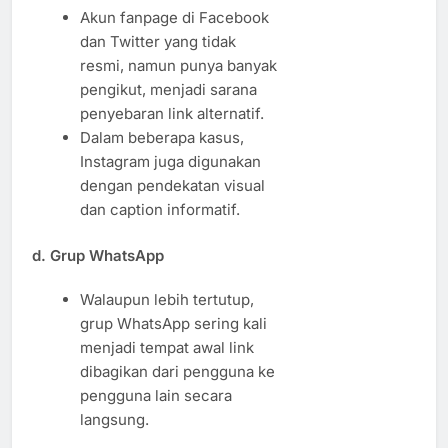
Akun fanpage di Facebook
dan Twitter yang tidak
resmi, namun punya banyak
pengikut, menjadi sarana
penyebaran link alternatif.
Dalam beberapa kasus,
Instagram juga digunakan
dengan pendekatan visual
dan caption informatif.
d.
Grup WhatsApp
Walaupun lebih tertutup,
grup WhatsApp sering kali
menjadi tempat awal link
dibagikan dari pengguna ke
pengguna lain secara
langsung.