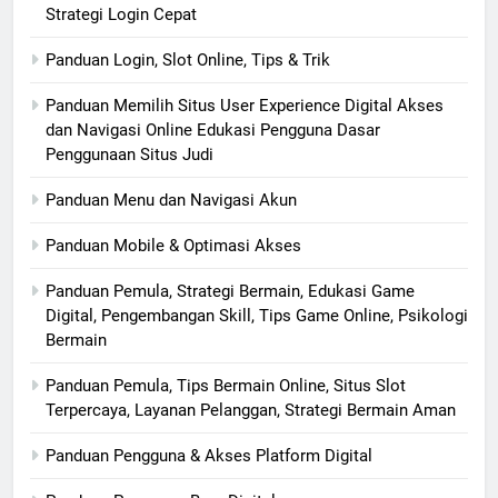
Strategi Login Cepat
Panduan Login, Slot Online, Tips & Trik
Panduan Memilih Situs User Experience Digital Akses
dan Navigasi Online Edukasi Pengguna Dasar
Penggunaan Situs Judi
Panduan Menu dan Navigasi Akun
Panduan Mobile & Optimasi Akses
Panduan Pemula, Strategi Bermain, Edukasi Game
Digital, Pengembangan Skill, Tips Game Online, Psikologi
Bermain
Panduan Pemula, Tips Bermain Online, Situs Slot
Terpercaya, Layanan Pelanggan, Strategi Bermain Aman
Panduan Pengguna & Akses Platform Digital