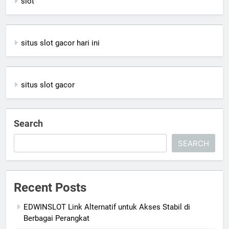
slot
situs slot gacor hari ini
situs slot gacor
Search
SEARCH
Recent Posts
EDWINSLOT Link Alternatif untuk Akses Stabil di
Berbagai Perangkat