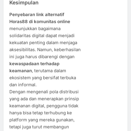
Kesimpulan
Penyebaran link alternatif
Horas88 di komunitas online
menunjukkan bagaimana
solidaritas digital dapat menjadi
kekuatan penting dalam menjaga
aksesibilitas. Namun, keberhasilan
ini juga harus dibarengi dengan
kewaspadaan terhadap
keamanan
, terutama dalam
ekosistem yang bersifat terbuka
dan informal.
Dengan mengenali pola distribusi
yang ada dan menerapkan prinsip
keamanan digital, pengguna tidak
hanya bisa tetap terhubung ke
platform yang mereka gunakan,
tetapi juga turut membangun