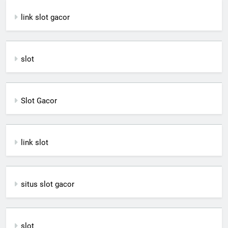
link slot gacor
slot
Slot Gacor
link slot
situs slot gacor
slot