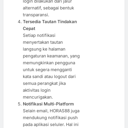
login dilakukan dari jalur
alternatif, sebagai bentuk
transparansi.
Tersedia Tautan Tindakan
Cepat
Setiap notifikasi
menyertakan tautan
langsung ke halaman
pengaturan keamanan, yang
memungkinkan pengguna
untuk segera mengganti
kata sandi atau logout dari
semua perangkat jika
aktivitas login
mencurigakan.
Notifikasi Multi-Platform
Selain email, HORAS88 juga
mendukung notifikasi push
pada aplikasi seluler. Hal ini