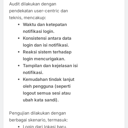
Audit dilakukan dengan
pendekatan user-centric dan
teknis, mencakup:
Waktu dan ketepatan
notifikasi login.
Konsistensi antara data
login dan isi notifikasi.
Reaksi sistem terhadap
login mencurigakan.
Tampilan dan kejelasan isi
notifikasi.
Kemudahan tindak lanjut
oleh pengguna (seperti
logout semua sesi atau
ubah kata sandi).
Pengujian dilakukan dengan
berbagai skenario, termasuk:
Login dari lokasi baru.