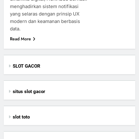
menghadirkan sistem notifikasi
yang selaras dengan prinsip UX
modern dan keamanan berbasis
data.
Read More
SLOT GACOR
situs slot gacor
slot toto