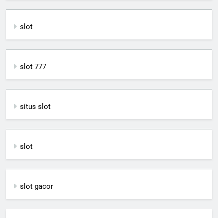
slot
slot 777
situs slot
slot
slot gacor