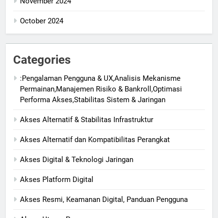
November 2024
October 2024
Categories
:Pengalaman Pengguna & UX,Analisis Mekanisme
Permainan,Manajemen Risiko & Bankroll,Optimasi
Performa Akses,Stabilitas Sistem & Jaringan
Akses Alternatif & Stabilitas Infrastruktur
Akses Alternatif dan Kompatibilitas Perangkat
Akses Digital & Teknologi Jaringan
Akses Platform Digital
Akses Resmi, Keamanan Digital, Panduan Pengguna