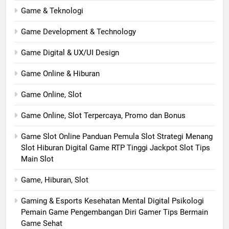
Game & Teknologi
Game Development & Technology
Game Digital & UX/UI Design
Game Online & Hiburan
Game Online, Slot
Game Online, Slot Terpercaya, Promo dan Bonus
Game Slot Online Panduan Pemula Slot Strategi Menang
Slot Hiburan Digital Game RTP Tinggi Jackpot Slot Tips
Main Slot
Game, Hiburan, Slot
Gaming & Esports Kesehatan Mental Digital Psikologi
Pemain Game Pengembangan Diri Gamer Tips Bermain
Game Sehat