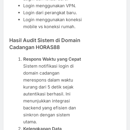
Login menggunakan VPN.
Login dari perangkat baru.
Login menggunakan koneksi
mobile vs koneksi rumah.
Hasil Audit Sistem di Domain
Cadangan HORAS88
Respons Waktu yang Cepat
Sistem notifikasi login di
domain cadangan
merespons dalam waktu
kurang dari 5 detik sejak
autentikasi berhasil. Ini
menunjukkan integrasi
backend yang efisien dan
sinkron dengan sistem
utama.
Kelengkapan Data