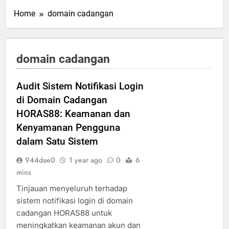
Home
domain cadangan
domain cadangan
Audit Sistem Notifikasi Login
di Domain Cadangan
HORAS88: Keamanan dan
Kenyamanan Pengguna
dalam Satu Sistem
944dae0
1 year ago
0
6
mins
Tinjauan menyeluruh terhadap
sistem notifikasi login di domain
cadangan HORAS88 untuk
meningkatkan keamanan akun dan