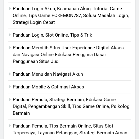
Panduan Login Akun, Keamanan Akun, Tutorial Game
Online, Tips Game POKEMON787, Solusi Masalah Login,
Strategi Login Cepat
Panduan Login, Slot Online, Tips & Trik
Panduan Memilih Situs User Experience Digital Akses
dan Navigasi Online Edukasi Pengguna Dasar
Penggunaan Situs Judi
Panduan Menu dan Navigasi Akun
Panduan Mobile & Optimasi Akses
Panduan Pemula, Strategi Bermain, Edukasi Game
Digital, Pengembangan Skill, Tips Game Online, Psikologi
Bermain
Panduan Pemula, Tips Bermain Online, Situs Slot
Terpercaya, Layanan Pelanggan, Strategi Bermain Aman