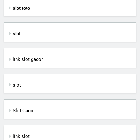
slot toto
slot
link slot gacor
slot
Slot Gacor
link slot