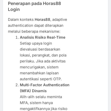
Penerapan pada Horas88
Login
Dalam konteks
Horas88
, adaptive
authentication dapat diterapkan
melalui beberapa mekanisme:
Analisis Risiko Real-Time
Setiap upaya login
dievaluasi berdasarkan
lokasi, perangkat, dan pola
perilaku. Jika ada aktivitas
mencurigakan, sistem
menambahkan lapisan
autentikasi seperti OTP.
Multi-Factor Authentication
(MFA) Dinamis
Alih-alih selalu meminta
MFA, sistem hanya
mengaktifkannya jika risiko