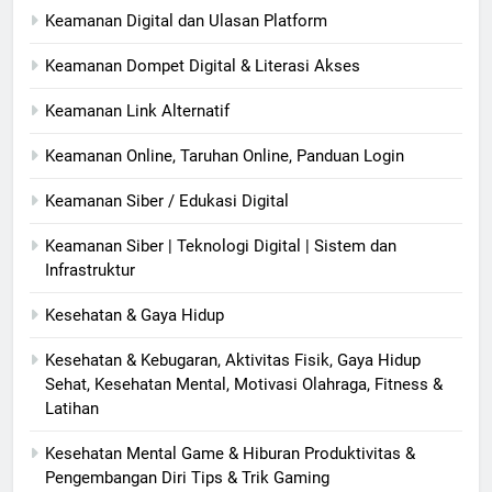
Keamanan Digital dan Ulasan Platform
Keamanan Dompet Digital & Literasi Akses
Keamanan Link Alternatif
Keamanan Online, Taruhan Online, Panduan Login
Keamanan Siber / Edukasi Digital
Keamanan Siber | Teknologi Digital | Sistem dan
Infrastruktur
Kesehatan & Gaya Hidup
Kesehatan & Kebugaran, Aktivitas Fisik, Gaya Hidup
Sehat, Kesehatan Mental, Motivasi Olahraga, Fitness &
Latihan
Kesehatan Mental Game & Hiburan Produktivitas &
Pengembangan Diri Tips & Trik Gaming