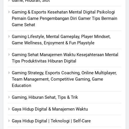
Game, Hiburan, Slot
Gaming & Esports Kesehatan Mental Digital Psikologi
Pemain Game Pengembangan Diri Gamer Tips Bermain
Game Sehat
Gaming Lifestyle, Mental Gameplay, Player Mindset,
Game Wellness, Enjoyment & Fun Playstyle
Gaming Sehat Manajemen Waktu Kesejahteraan Mental
Tips Produktivitas Hiburan Digital
Gaming Strategy, Esports Coaching, Online Multiplayer,
Team Management, Competitive Gaming, Game
Education
Gaming, Hiburan Sehat, Tips & Trik
Gaya Hidup Digital & Manajemen Waktu
Gaya Hidup Digital | Teknologi | Self-Care