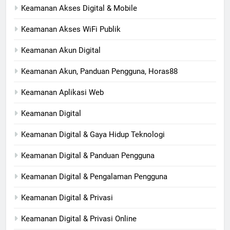
Keamanan Akses Digital & Mobile
Keamanan Akses WiFi Publik
Keamanan Akun Digital
Keamanan Akun, Panduan Pengguna, Horas88
Keamanan Aplikasi Web
Keamanan Digital
Keamanan Digital & Gaya Hidup Teknologi
Keamanan Digital & Panduan Pengguna
Keamanan Digital & Pengalaman Pengguna
Keamanan Digital & Privasi
Keamanan Digital & Privasi Online