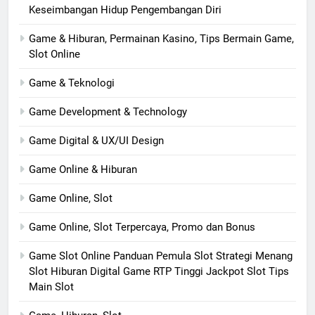
Keseimbangan Hidup Pengembangan Diri
Game & Hiburan, Permainan Kasino, Tips Bermain Game,
Slot Online
Game & Teknologi
Game Development & Technology
Game Digital & UX/UI Design
Game Online & Hiburan
Game Online, Slot
Game Online, Slot Terpercaya, Promo dan Bonus
Game Slot Online Panduan Pemula Slot Strategi Menang
Slot Hiburan Digital Game RTP Tinggi Jackpot Slot Tips
Main Slot