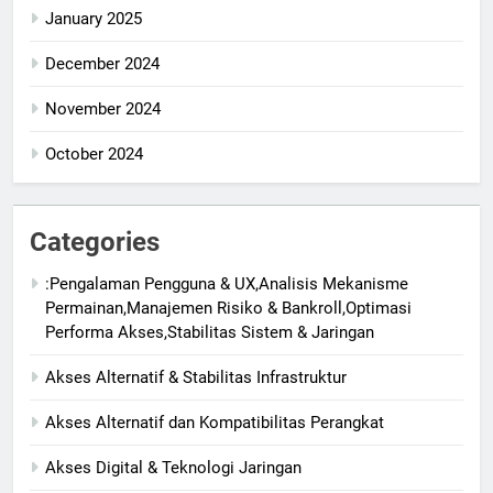
January 2025
December 2024
November 2024
October 2024
Categories
:Pengalaman Pengguna & UX,Analisis Mekanisme
Permainan,Manajemen Risiko & Bankroll,Optimasi
Performa Akses,Stabilitas Sistem & Jaringan
Akses Alternatif & Stabilitas Infrastruktur
Akses Alternatif dan Kompatibilitas Perangkat
Akses Digital & Teknologi Jaringan