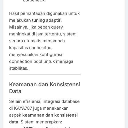
Hasil pemantauan digunakan untuk
melakukan
tuning adaptif
.
Misalnya, jika beban query
meningkat di jam tertentu, sistem
secara otomatis menambah
kapasitas cache atau
menyesuaikan konfigurasi
connection pool untuk menjaga
stabilitas.
Keamanan dan Konsistensi
Data
Selain efisiensi, integrasi database
di KAYA787 juga menekankan
aspek
keamanan dan konsistensi
data
. Sistem menerapkan: