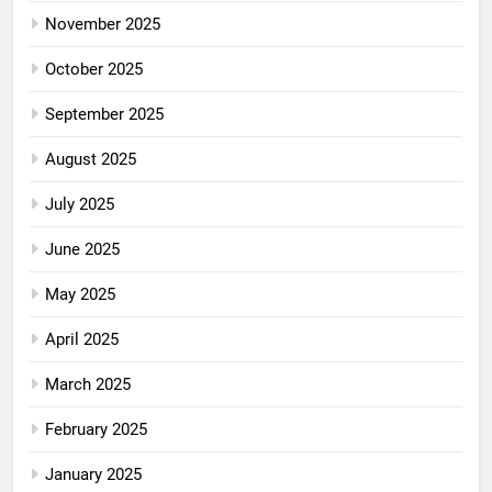
November 2025
October 2025
September 2025
August 2025
July 2025
June 2025
May 2025
April 2025
March 2025
February 2025
January 2025