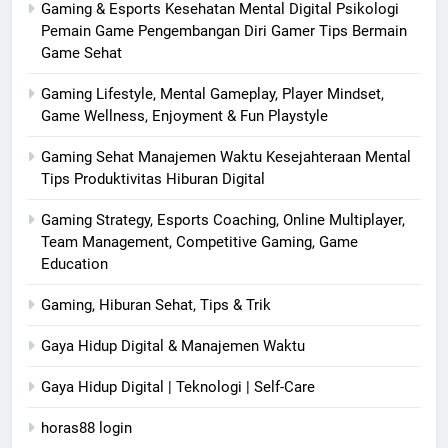
Gaming & Esports Kesehatan Mental Digital Psikologi
Pemain Game Pengembangan Diri Gamer Tips Bermain
Game Sehat
Gaming Lifestyle, Mental Gameplay, Player Mindset,
Game Wellness, Enjoyment & Fun Playstyle
Gaming Sehat Manajemen Waktu Kesejahteraan Mental
Tips Produktivitas Hiburan Digital
Gaming Strategy, Esports Coaching, Online Multiplayer,
Team Management, Competitive Gaming, Game
Education
Gaming, Hiburan Sehat, Tips & Trik
Gaya Hidup Digital & Manajemen Waktu
Gaya Hidup Digital | Teknologi | Self-Care
horas88 login