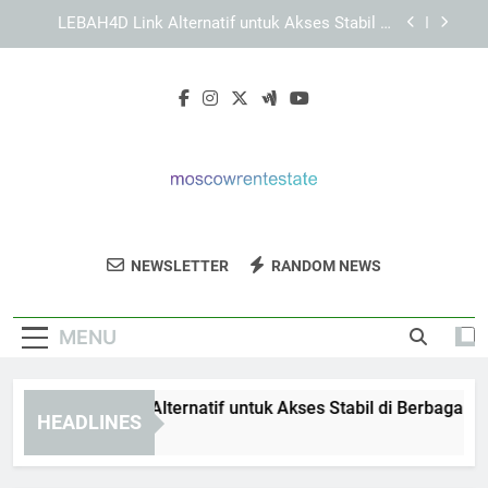
Skip
KAYA787 Login dengan Tampilan yang Nyaman
to
untuk Pengguna Mobile
content
Cara Meningkatkan Kenyamanan saat
Menggunakan KAYA787 Login
EDWINSLOT Link Alternatif untuk Akses Stabil di
Berbagai Perangkat
LEBAH4D Link Alternatif untuk Akses Stabil di
Berbagai Perangkat
KAYA787 Login dengan Tampilan yang Nyaman
untuk Pengguna Mobile
Moscow Rent
Sewa Properti Berkualitas Di Moskow
Cara Meningkatkan Kenyamanan saat
NEWSLETTER
RANDOM NEWS
Estate
Menggunakan KAYA787 Login
Dengan Layanan Dari Moscow Rent Estate.
MENU
WINSLOT Link Alternatif untuk Akses Stabil di Berbagai Pera
HEADLINES
Weeks Ago