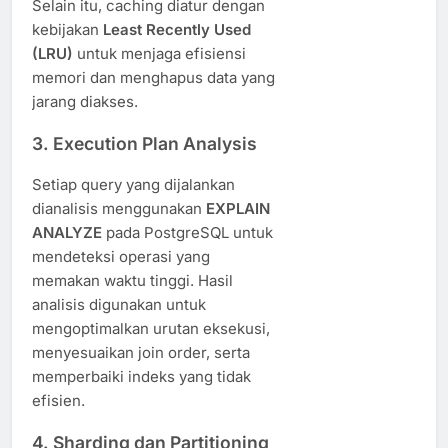
Selain itu, caching diatur dengan
kebijakan
Least Recently Used
(LRU)
untuk menjaga efisiensi
memori dan menghapus data yang
jarang diakses.
3.
Execution Plan Analysis
Setiap query yang dijalankan
dianalisis menggunakan
EXPLAIN
ANALYZE
pada PostgreSQL untuk
mendeteksi operasi yang
memakan waktu tinggi. Hasil
analisis digunakan untuk
mengoptimalkan urutan eksekusi,
menyesuaikan join order, serta
memperbaiki indeks yang tidak
efisien.
4.
Sharding dan Partitioning