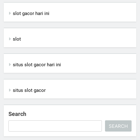
slot gacor hari ini
slot
situs slot gacor hari ini
situs slot gacor
Search
SEARCH