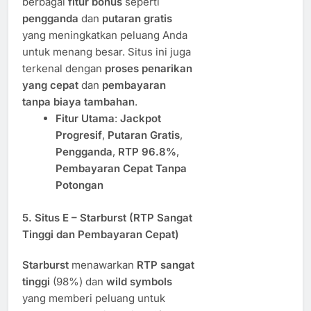
berbagai
fitur bonus
seperti
pengganda
dan
putaran gratis
yang meningkatkan peluang Anda
untuk menang besar. Situs ini juga
terkenal dengan
proses penarikan
yang cepat
dan
pembayaran
tanpa biaya tambahan
.
Fitur Utama
:
Jackpot
Progresif
,
Putaran Gratis
,
Pengganda
,
RTP 96.8%
,
Pembayaran Cepat Tanpa
Potongan
5.
Situs E – Starburst (RTP Sangat
Tinggi dan Pembayaran Cepat)
Starburst
menawarkan
RTP sangat
tinggi
(98%) dan
wild symbols
yang memberi peluang untuk