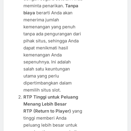
meminta penarikan.
Tanpa
biaya
berarti Anda akan
menerima jumlah
kemenangan yang penuh
tanpa ada pengurangan dari
pihak situs, sehingga Anda
dapat menikmati hasil
kemenangan Anda
sepenuhnya. Ini adalah
salah satu keuntungan
utama yang perlu
dipertimbangkan dalam
memilih situs slot.
RTP Tinggi untuk Peluang
Menang Lebih Besar
RTP (Return to Player)
yang
tinggi memberi Anda
peluang lebih besar untuk