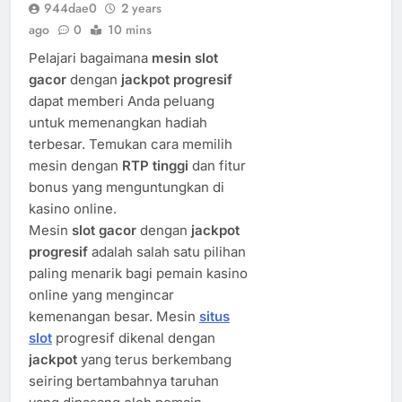
944dae0
2 years
ago
0
10 mins
Pelajari bagaimana
mesin slot
gacor
dengan
jackpot progresif
dapat memberi Anda peluang
untuk memenangkan hadiah
terbesar. Temukan cara memilih
mesin dengan
RTP tinggi
dan fitur
bonus yang menguntungkan di
kasino online.
Mesin
slot gacor
dengan
jackpot
progresif
adalah salah satu pilihan
paling menarik bagi pemain kasino
online yang mengincar
kemenangan besar. Mesin
situs
slot
progresif dikenal dengan
jackpot
yang terus berkembang
seiring bertambahnya taruhan