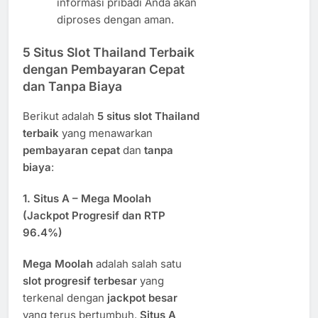
informasi pribadi Anda akan
diproses dengan aman.
5 Situs Slot Thailand Terbaik
dengan Pembayaran Cepat
dan Tanpa Biaya
Berikut adalah
5 situs slot Thailand
terbaik
yang menawarkan
pembayaran cepat
dan
tanpa
biaya
:
1.
Situs A – Mega Moolah
(Jackpot Progresif dan RTP
96.4%)
Mega Moolah
adalah salah satu
slot progresif terbesar
yang
terkenal dengan
jackpot besar
yang terus bertumbuh.
Situs A