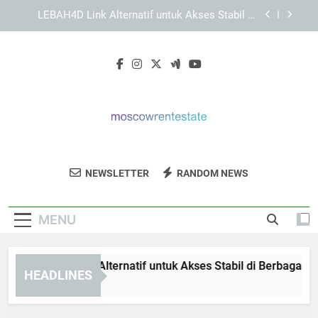
Skip
KAYA787 Login dengan Tampilan yang Nyaman
to
untuk Pengguna Mobile
content
Cara Meningkatkan Kenyamanan saat
Menggunakan KAYA787 Login
EDWINSLOT Link Alternatif untuk Akses Stabil di
Berbagai Perangkat
LEBAH4D Link Alternatif untuk Akses Stabil di
Berbagai Perangkat
KAYA787 Login dengan Tampilan yang Nyaman
untuk Pengguna Mobile
Moscow Rent
Sewa Properti Berkualitas Di Moskow
Cara Meningkatkan Kenyamanan saat
NEWSLETTER
RANDOM NEWS
Estate
Menggunakan KAYA787 Login
Dengan Layanan Dari Moscow Rent Estate.
MENU
WINSLOT Link Alternatif untuk Akses Stabil di Berbagai Peran
HEADLINES
Weeks Ago