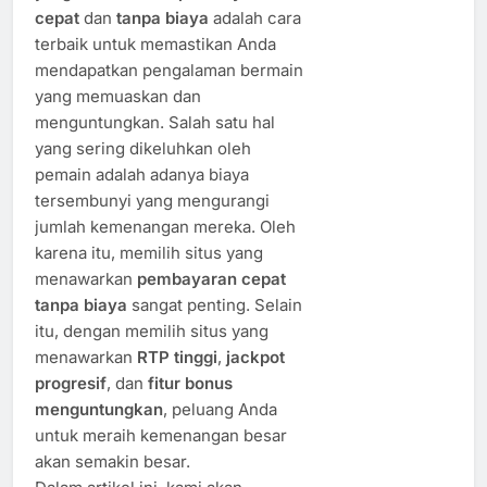
cepat
dan
tanpa biaya
adalah cara
terbaik untuk memastikan Anda
mendapatkan pengalaman bermain
yang memuaskan dan
menguntungkan. Salah satu hal
yang sering dikeluhkan oleh
pemain adalah adanya biaya
tersembunyi yang mengurangi
jumlah kemenangan mereka. Oleh
karena itu, memilih situs yang
menawarkan
pembayaran cepat
tanpa biaya
sangat penting. Selain
itu, dengan memilih situs yang
menawarkan
RTP tinggi
,
jackpot
progresif
, dan
fitur bonus
menguntungkan
, peluang Anda
untuk meraih kemenangan besar
akan semakin besar.