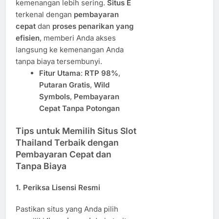
kemenangan lebih sering.
Situs E
terkenal dengan
pembayaran
cepat
dan
proses penarikan yang
efisien
, memberi Anda akses
langsung ke kemenangan Anda
tanpa biaya tersembunyi.
Fitur Utama
:
RTP 98%
,
Putaran Gratis
,
Wild
Symbols
,
Pembayaran
Cepat Tanpa Potongan
Tips untuk Memilih Situs Slot
Thailand Terbaik dengan
Pembayaran Cepat dan
Tanpa Biaya
1.
Periksa Lisensi Resmi
Pastikan situs yang Anda pilih