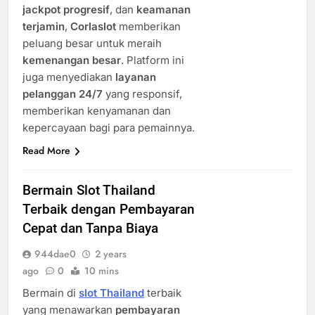
jackpot progresif
, dan
keamanan
terjamin
,
Corlaslot
memberikan
peluang besar untuk meraih
kemenangan besar
. Platform ini
juga menyediakan
layanan
pelanggan 24/7
yang responsif,
memberikan kenyamanan dan
kepercayaan bagi para pemainnya.
Read More
Bermain Slot Thailand
Terbaik dengan Pembayaran
Cepat dan Tanpa Biaya
944dae0
2 years
ago
0
10 mins
Bermain di
slot Thailand
terbaik
yang menawarkan
pembayaran