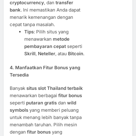
cryptocurrency
, dan
transfer
bank
. Ini memastikan Anda dapat
menarik kemenangan dengan
cepat tanpa masalah.
Tips
: Pilih situs yang
menawarkan
metode
pembayaran cepat
seperti
Skrill
,
Neteller
, atau
Bitcoin
.
4.
Manfaatkan Fitur Bonus yang
Tersedia
Banyak
situs slot Thailand terbaik
menawarkan berbagai
fitur bonus
seperti
putaran gratis
dan
wild
symbols
yang memberi peluang
untuk menang lebih banyak tanpa
menambah taruhan. Pilih mesin
dengan
fitur bonus
yang