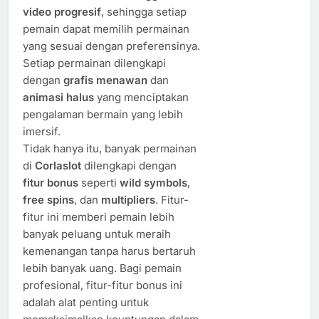
video progresif
, sehingga setiap
pemain dapat memilih permainan
yang sesuai dengan preferensinya.
Setiap permainan dilengkapi
dengan
grafis menawan
dan
animasi halus
yang menciptakan
pengalaman bermain yang lebih
imersif.
Tidak hanya itu, banyak permainan
di
Corlaslot
dilengkapi dengan
fitur bonus
seperti
wild symbols
,
free spins
, dan
multipliers
. Fitur-
fitur ini memberi pemain lebih
banyak peluang untuk meraih
kemenangan tanpa harus bertaruh
lebih banyak uang. Bagi pemain
profesional, fitur-fitur bonus ini
adalah alat penting untuk