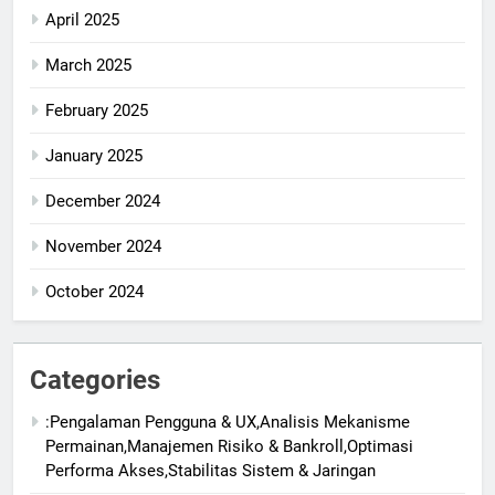
April 2025
March 2025
February 2025
January 2025
December 2024
November 2024
October 2024
Categories
:Pengalaman Pengguna & UX,Analisis Mekanisme
Permainan,Manajemen Risiko & Bankroll,Optimasi
Performa Akses,Stabilitas Sistem & Jaringan