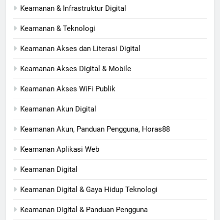
Keamanan & Infrastruktur Digital
Keamanan & Teknologi
Keamanan Akses dan Literasi Digital
Keamanan Akses Digital & Mobile
Keamanan Akses WiFi Publik
Keamanan Akun Digital
Keamanan Akun, Panduan Pengguna, Horas88
Keamanan Aplikasi Web
Keamanan Digital
Keamanan Digital & Gaya Hidup Teknologi
Keamanan Digital & Panduan Pengguna