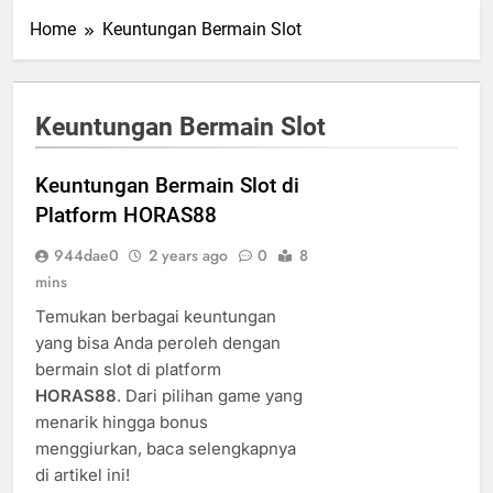
Home
Keuntungan Bermain Slot
Keuntungan Bermain Slot
Keuntungan Bermain Slot di
Platform HORAS88
944dae0
2 years ago
0
8
mins
Temukan berbagai keuntungan
yang bisa Anda peroleh dengan
bermain slot di platform
HORAS88
. Dari pilihan game yang
menarik hingga bonus
menggiurkan, baca selengkapnya
di artikel ini!