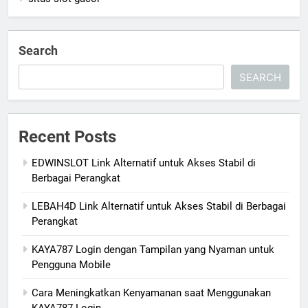
Search
SEARCH
Recent Posts
EDWINSLOT Link Alternatif untuk Akses Stabil di
Berbagai Perangkat
LEBAH4D Link Alternatif untuk Akses Stabil di Berbagai
Perangkat
KAYA787 Login dengan Tampilan yang Nyaman untuk
Pengguna Mobile
Cara Meningkatkan Kenyamanan saat Menggunakan