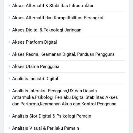
Akses Alternatif & Stabilitas Infrastruktur
Akses Alternatif dan Kompatibilitas Perangkat
Akses Digital & Teknologi Jaringan
Akses Platform Digital
Akses Resmi, Keamanan Digital, Panduan Pengguna
Akses Utama Pengguna
Analisis Industri Digital
Analisis Interaksi Pengguna,UX dan Desain
Antarmuka,Psikologi Perilaku Digital,Stabilitas Akses
dan Performa,Keamanan Akun dan Kontrol Pengguna
Analisis Slot Digital & Psikologi Pemain
Analisis Visual & Perilaku Pemain