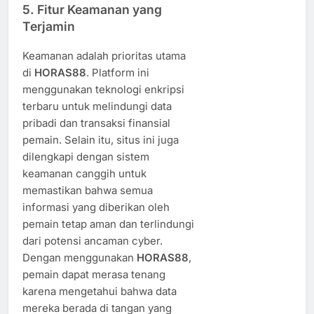
5.
Fitur Keamanan yang
Terjamin
Keamanan adalah prioritas utama
di
HORAS88
. Platform ini
menggunakan teknologi enkripsi
terbaru untuk melindungi data
pribadi dan transaksi finansial
pemain. Selain itu, situs ini juga
dilengkapi dengan sistem
keamanan canggih untuk
memastikan bahwa semua
informasi yang diberikan oleh
pemain tetap aman dan terlindungi
dari potensi ancaman cyber.
Dengan menggunakan
HORAS88
,
pemain dapat merasa tenang
karena mengetahui bahwa data
mereka berada di tangan yang