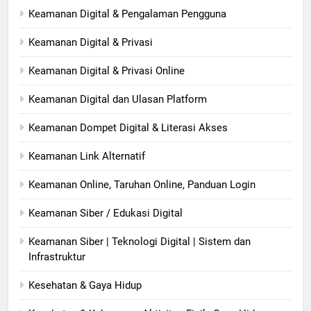
Keamanan Digital & Pengalaman Pengguna
Keamanan Digital & Privasi
Keamanan Digital & Privasi Online
Keamanan Digital dan Ulasan Platform
Keamanan Dompet Digital & Literasi Akses
Keamanan Link Alternatif
Keamanan Online, Taruhan Online, Panduan Login
Keamanan Siber / Edukasi Digital
Keamanan Siber | Teknologi Digital | Sistem dan
Infrastruktur
Kesehatan & Gaya Hidup