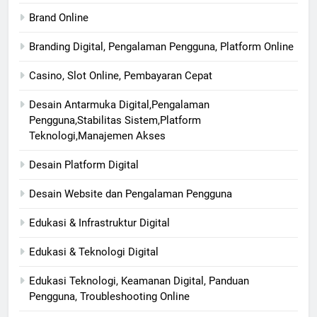
Brand Online
Branding Digital, Pengalaman Pengguna, Platform Online
Casino, Slot Online, Pembayaran Cepat
Desain Antarmuka Digital,Pengalaman
Pengguna,Stabilitas Sistem,Platform
Teknologi,Manajemen Akses
Desain Platform Digital
Desain Website dan Pengalaman Pengguna
Edukasi & Infrastruktur Digital
Edukasi & Teknologi Digital
Edukasi Teknologi, Keamanan Digital, Panduan
Pengguna, Troubleshooting Online