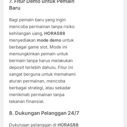
7.
Fitur Demo untuk Pemain
Baru
Bagi pemain baru yang ingin
mencoba permainan tanpa risiko
kehilangan uang,
HORAS88
menyediakan
mode demo
untuk
berbagai game slot. Mode ini
memungkinkan pemain untuk
bermain tanpa harus melakukan
deposit terlebih dahulu. Fitur ini
sangat berguna untuk memahami
aturan permainan, mencoba
berbagai strategi, atau sekadar
menikmati permainan tanpa
tekanan finansial.
8.
Dukungan Pelanggan 24/7
Dukungan pelanggan di
HORAS88