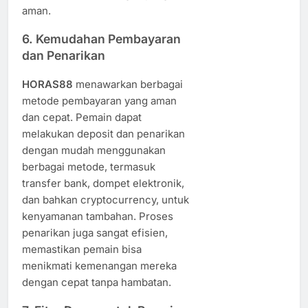
aman.
6.
Kemudahan Pembayaran
dan Penarikan
HORAS88
menawarkan berbagai
metode pembayaran yang aman
dan cepat. Pemain dapat
melakukan deposit dan penarikan
dengan mudah menggunakan
berbagai metode, termasuk
transfer bank, dompet elektronik,
dan bahkan cryptocurrency, untuk
kenyamanan tambahan. Proses
penarikan juga sangat efisien,
memastikan pemain bisa
menikmati kemenangan mereka
dengan cepat tanpa hambatan.