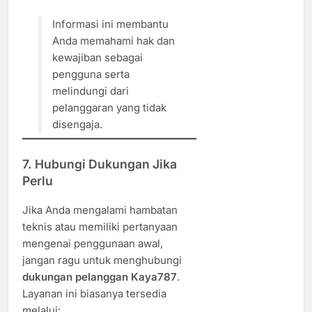
Informasi ini membantu
Anda memahami hak dan
kewajiban sebagai
pengguna serta
melindungi dari
pelanggaran yang tidak
disengaja.
7. Hubungi Dukungan Jika
Perlu
Jika Anda mengalami hambatan
teknis atau memiliki pertanyaan
mengenai penggunaan awal,
jangan ragu untuk menghubungi
dukungan pelanggan Kaya787
.
Layanan ini biasanya tersedia
melalui: