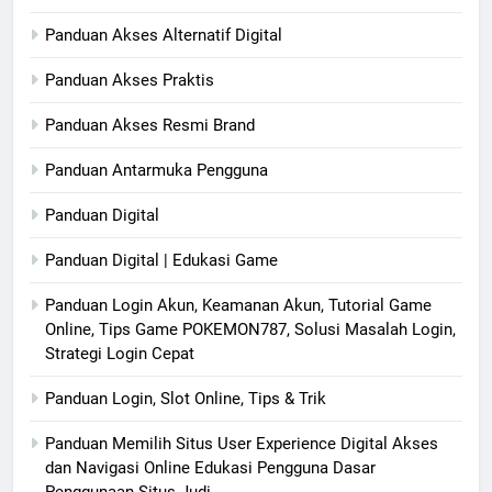
Panduan Akses Alternatif Digital
Panduan Akses Praktis
Panduan Akses Resmi Brand
Panduan Antarmuka Pengguna
Panduan Digital
Panduan Digital | Edukasi Game
Panduan Login Akun, Keamanan Akun, Tutorial Game
Online, Tips Game POKEMON787, Solusi Masalah Login,
Strategi Login Cepat
Panduan Login, Slot Online, Tips & Trik
Panduan Memilih Situs User Experience Digital Akses
dan Navigasi Online Edukasi Pengguna Dasar
Penggunaan Situs Judi