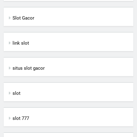
Slot Gacor
link slot
situs slot gacor
slot
slot 777