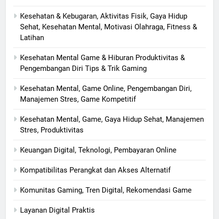
Kesehatan & Kebugaran, Aktivitas Fisik, Gaya Hidup
Sehat, Kesehatan Mental, Motivasi Olahraga, Fitness &
Latihan
Kesehatan Mental Game & Hiburan Produktivitas &
Pengembangan Diri Tips & Trik Gaming
Kesehatan Mental, Game Online, Pengembangan Diri,
Manajemen Stres, Game Kompetitif
Kesehatan Mental, Game, Gaya Hidup Sehat, Manajemen
Stres, Produktivitas
Keuangan Digital, Teknologi, Pembayaran Online
Kompatibilitas Perangkat dan Akses Alternatif
Komunitas Gaming, Tren Digital, Rekomendasi Game
Layanan Digital Praktis