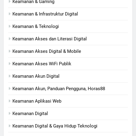
Keamanan & Gaming
Keamanan & Infrastruktur Digital
Keamanan & Teknologi
Keamanan Akses dan Literasi Digital
Keamanan Akses Digital & Mobile
Keamanan Akses WiFi Publik
Keamanan Akun Digital
Keamanan Akun, Panduan Pengguna, Horas88
Keamanan Aplikasi Web
Keamanan Digital
Keamanan Digital & Gaya Hidup Teknologi