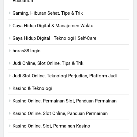
Education
Gaming, Hiburan Sehat, Tips & Trik
Gaya Hidup Digital & Manajemen Waktu
Gaya Hidup Digital | Teknologi | Self-Care
horas88 login
Judi Online, Slot Online, Tips & Trik
Judi Slot Online, Teknologi Perjudian, Platform Judi
Kasino & Teknologi
Kasino Online, Permainan Slot, Panduan Permainan
Kasino Online, Slot Online, Panduan Permainan
Kasino Online, Slot, Permainan Kasino