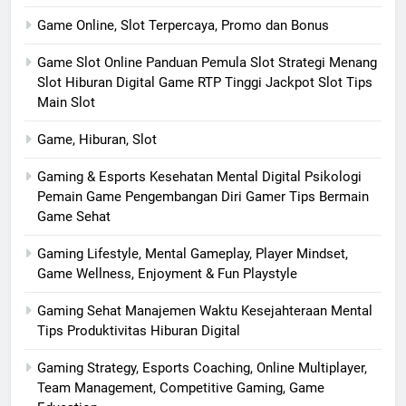
Game Online, Slot Terpercaya, Promo dan Bonus
Game Slot Online Panduan Pemula Slot Strategi Menang
Slot Hiburan Digital Game RTP Tinggi Jackpot Slot Tips
Main Slot
Game, Hiburan, Slot
Gaming & Esports Kesehatan Mental Digital Psikologi
Pemain Game Pengembangan Diri Gamer Tips Bermain
Game Sehat
Gaming Lifestyle, Mental Gameplay, Player Mindset,
Game Wellness, Enjoyment & Fun Playstyle
Gaming Sehat Manajemen Waktu Kesejahteraan Mental
Tips Produktivitas Hiburan Digital
Gaming Strategy, Esports Coaching, Online Multiplayer,
Team Management, Competitive Gaming, Game