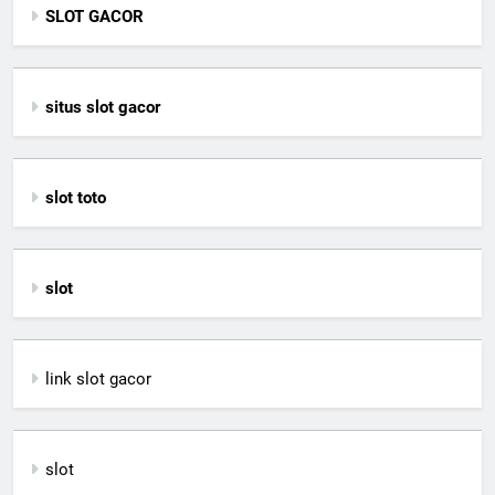
SLOT GACOR
situs slot gacor
slot toto
slot
link slot gacor
slot