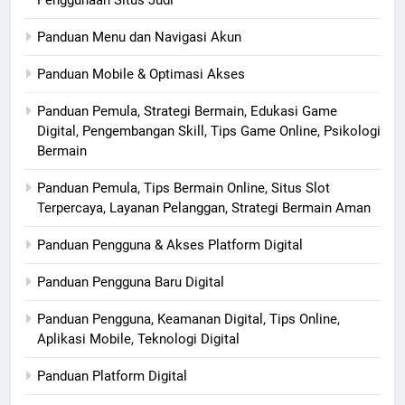
Panduan Menu dan Navigasi Akun
Panduan Mobile & Optimasi Akses
Panduan Pemula, Strategi Bermain, Edukasi Game
Digital, Pengembangan Skill, Tips Game Online, Psikologi
Bermain
Panduan Pemula, Tips Bermain Online, Situs Slot
Terpercaya, Layanan Pelanggan, Strategi Bermain Aman
Panduan Pengguna & Akses Platform Digital
Panduan Pengguna Baru Digital
Panduan Pengguna, Keamanan Digital, Tips Online,
Aplikasi Mobile, Teknologi Digital
Panduan Platform Digital