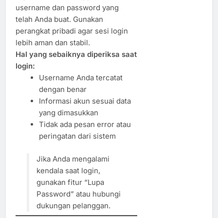
username dan password yang
telah Anda buat. Gunakan
perangkat pribadi agar sesi login
lebih aman dan stabil.
Hal yang sebaiknya diperiksa saat
login:
Username Anda tercatat
dengan benar
Informasi akun sesuai data
yang dimasukkan
Tidak ada pesan error atau
peringatan dari sistem
Jika Anda mengalami
kendala saat login,
gunakan fitur “Lupa
Password” atau hubungi
dukungan pelanggan.