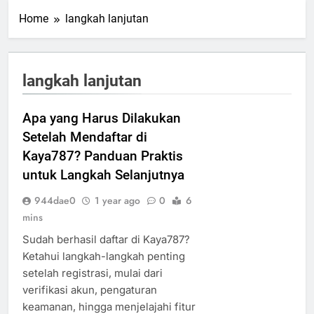
Home
langkah lanjutan
langkah lanjutan
Apa yang Harus Dilakukan
Setelah Mendaftar di
Kaya787? Panduan Praktis
untuk Langkah Selanjutnya
944dae0
1 year ago
0
6
mins
Sudah berhasil daftar di Kaya787?
Ketahui langkah-langkah penting
setelah registrasi, mulai dari
verifikasi akun, pengaturan
keamanan, hingga menjelajahi fitur