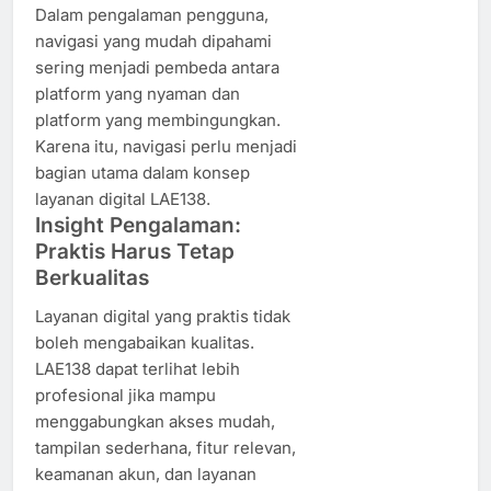
Dalam pengalaman pengguna,
navigasi yang mudah dipahami
sering menjadi pembeda antara
platform yang nyaman dan
platform yang membingungkan.
Karena itu, navigasi perlu menjadi
bagian utama dalam konsep
layanan digital LAE138.
Insight Pengalaman:
Praktis Harus Tetap
Berkualitas
Layanan digital yang praktis tidak
boleh mengabaikan kualitas.
LAE138 dapat terlihat lebih
profesional jika mampu
menggabungkan akses mudah,
tampilan sederhana, fitur relevan,
keamanan akun, dan layanan