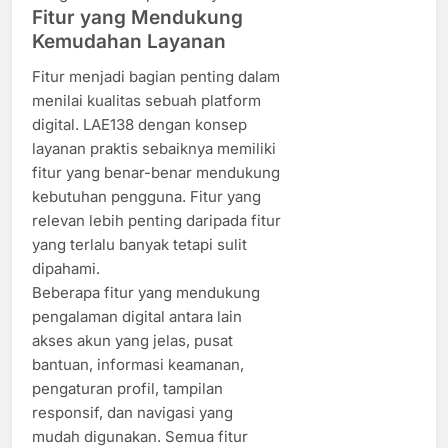
Fitur yang Mendukung
Kemudahan Layanan
Fitur menjadi bagian penting dalam
menilai kualitas sebuah platform
digital. LAE138 dengan konsep
layanan praktis sebaiknya memiliki
fitur yang benar-benar mendukung
kebutuhan pengguna. Fitur yang
relevan lebih penting daripada fitur
yang terlalu banyak tetapi sulit
dipahami.
Beberapa fitur yang mendukung
pengalaman digital antara lain
akses akun yang jelas, pusat
bantuan, informasi keamanan,
pengaturan profil, tampilan
responsif, dan navigasi yang
mudah digunakan. Semua fitur