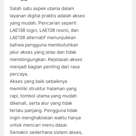
Salah satu aspek utama dalam
layanan digital praktis adalah akses
yang mudah. Pencarian seperti
LAE138 login, LAE138 resmi, dan
LAE138 alternatif menunjukkan
bahwa pengguna membutuhkan
jalur akses yang jelas dan tidak
membingungkan. Kejelasan akses
menjadi bagian penting dari rasa
percaya.
Akses yang baik sebaiknya
memiliki struktur halaman yang
rapi, tombol utama yang mudah
dikenali, serta alur yang tidak
terlalu panjang. Pengguna tidak
ingin menghabiskan waktu hanya
untuk mencari menu dasar.
Semakin sederhana sistem akses,