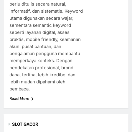
perlu ditulis secara natural,
informatif, dan sistematis. Keyword
utama digunakan secara wajar,
sementara semantic keyword
seperti layanan digital, akses
praktis, mobile friendly, keamanan
akun, pusat bantuan, dan
pengalaman pengguna membantu
memperkaya konteks. Dengan
pendekatan profesional, brand
dapat terlihat lebih kredibel dan
lebih mudah dipahami oleh
pembaca.
Read More
SLOT GACOR