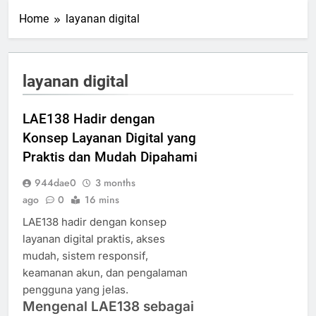
Home
layanan digital
layanan digital
LAE138 Hadir dengan
Konsep Layanan Digital yang
Praktis dan Mudah Dipahami
944dae0
3 months
ago
0
16 mins
LAE138 hadir dengan konsep
layanan digital praktis, akses
mudah, sistem responsif,
keamanan akun, dan pengalaman
pengguna yang jelas.
Mengenal LAE138 sebagai