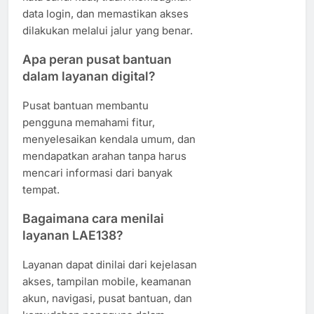
data login, dan memastikan akses
dilakukan melalui jalur yang benar.
Apa peran pusat bantuan
dalam layanan digital?
Pusat bantuan membantu
pengguna memahami fitur,
menyelesaikan kendala umum, dan
mendapatkan arahan tanpa harus
mencari informasi dari banyak
tempat.
Bagaimana cara menilai
layanan LAE138?
Layanan dapat dinilai dari kejelasan
akses, tampilan mobile, keamanan
akun, navigasi, pusat bantuan, dan