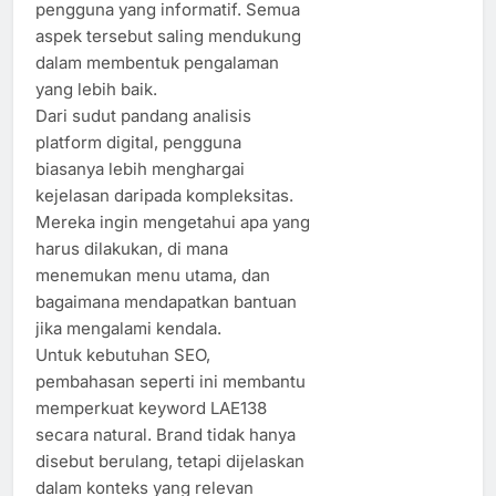
pengguna yang informatif. Semua
aspek tersebut saling mendukung
dalam membentuk pengalaman
yang lebih baik.
Dari sudut pandang analisis
platform digital, pengguna
biasanya lebih menghargai
kejelasan daripada kompleksitas.
Mereka ingin mengetahui apa yang
harus dilakukan, di mana
menemukan menu utama, dan
bagaimana mendapatkan bantuan
jika mengalami kendala.
Untuk kebutuhan SEO,
pembahasan seperti ini membantu
memperkuat keyword LAE138
secara natural. Brand tidak hanya
disebut berulang, tetapi dijelaskan
dalam konteks yang relevan