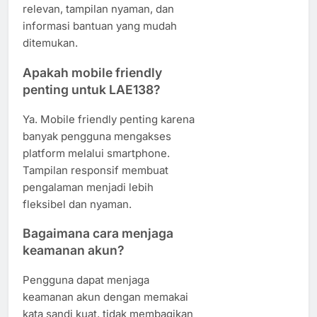
relevan, tampilan nyaman, dan
informasi bantuan yang mudah
ditemukan.
Apakah mobile friendly
penting untuk LAE138?
Ya. Mobile friendly penting karena
banyak pengguna mengakses
platform melalui smartphone.
Tampilan responsif membuat
pengalaman menjadi lebih
fleksibel dan nyaman.
Bagaimana cara menjaga
keamanan akun?
Pengguna dapat menjaga
keamanan akun dengan memakai
kata sandi kuat, tidak membagikan