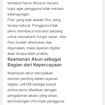
tersebut harus disusun secara
logis agar pengguna tidak merasa
kebingungan.
Fitur yang baik adalah fitur yang
terasa natural. Pengguna tidak
perlu membaca instruksi panjang
untuk memahami fungsi dasar. Jika
fitur mudah ditemukan dan
digunakan, maka layanan digital
akan terasa lebih praktis.
Keamanan Akun sebagai
Bagian dari Kepercayaan
Keamanan akun merupakan
elemen penting dalam layanan
digital. LAE138 sebagai brand
online perlu dikaitkan dengan
pengalaman akses yang aman,
perlindungan informasi pengguna,