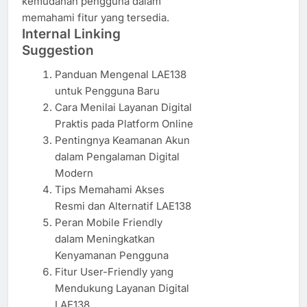
kemudahan pengguna dalam
memahami fitur yang tersedia.
Internal Linking
Suggestion
Panduan Mengenal LAE138
untuk Pengguna Baru
Cara Menilai Layanan Digital
Praktis pada Platform Online
Pentingnya Keamanan Akun
dalam Pengalaman Digital
Modern
Tips Memahami Akses
Resmi dan Alternatif LAE138
Peran Mobile Friendly
dalam Meningkatkan
Kenyamanan Pengguna
Fitur User-Friendly yang
Mendukung Layanan Digital
LAE138