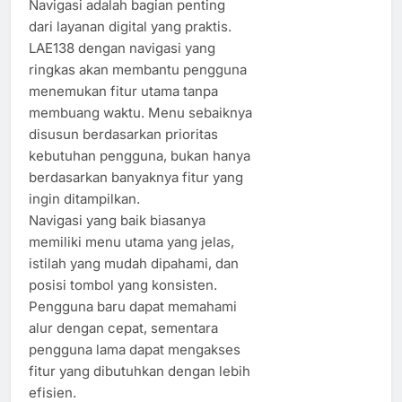
Navigasi adalah bagian penting
dari layanan digital yang praktis.
LAE138 dengan navigasi yang
ringkas akan membantu pengguna
menemukan fitur utama tanpa
membuang waktu. Menu sebaiknya
disusun berdasarkan prioritas
kebutuhan pengguna, bukan hanya
berdasarkan banyaknya fitur yang
ingin ditampilkan.
Navigasi yang baik biasanya
memiliki menu utama yang jelas,
istilah yang mudah dipahami, dan
posisi tombol yang konsisten.
Pengguna baru dapat memahami
alur dengan cepat, sementara
pengguna lama dapat mengakses
fitur yang dibutuhkan dengan lebih
efisien.