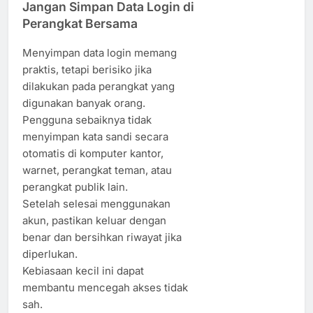
Jangan Simpan Data Login di
Perangkat Bersama
Menyimpan data login memang
praktis, tetapi berisiko jika
dilakukan pada perangkat yang
digunakan banyak orang.
Pengguna sebaiknya tidak
menyimpan kata sandi secara
otomatis di komputer kantor,
warnet, perangkat teman, atau
perangkat publik lain.
Setelah selesai menggunakan
akun, pastikan keluar dengan
benar dan bersihkan riwayat jika
diperlukan.
Kebiasaan kecil ini dapat
membantu mencegah akses tidak
sah.