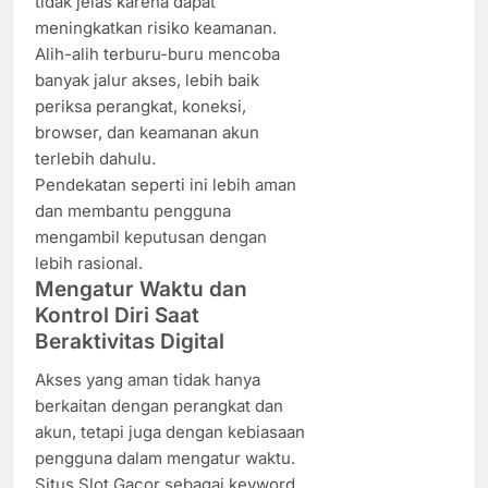
tidak jelas karena dapat
meningkatkan risiko keamanan.
Alih-alih terburu-buru mencoba
banyak jalur akses, lebih baik
periksa perangkat, koneksi,
browser, dan keamanan akun
terlebih dahulu.
Pendekatan seperti ini lebih aman
dan membantu pengguna
mengambil keputusan dengan
lebih rasional.
Mengatur Waktu dan
Kontrol Diri Saat
Beraktivitas Digital
Akses yang aman tidak hanya
berkaitan dengan perangkat dan
akun, tetapi juga dengan kebiasaan
pengguna dalam mengatur waktu.
Situs Slot Gacor sebagai keyword