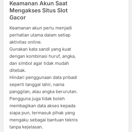
Keamanan Akun Saat
Mengakses Situs Slot
Gacor
Keamanan akun perlu menjadi
perhatian utama dalam setiap
aktivitas online.
Gunakan kata sandi yang kuat
dengan kombinasi huruf, angka,
dan simbol agar tidak mudah
ditebak.
Hindari penggunaan data pribadi
seperti tanggal lahir, nama
panggilan, atau angka berurutan.
Pengguna juga tidak boleh
membagikan data akses kepada
siapa pun, termasuk pihak yang
mengaku sebagai bantuan teknis
tanpa kejelasan.