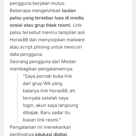
pengguna berjalan mulus.
Beberapa mengeluhkan
tautan
palsu yang tersebar luas di media
sosial atau grup tidak resmi
. Link
palsu tersebut meniru tampilan asli
Horas88 dan menyisipkan malware
atau script phising untuk mencuri
data pengguna.
Seorang pengguna dari Medan
membagikan pengalamannya:
“Saya pernah buka link
dari grup WA yang
katanya link Horas88, eh
ternyata setelah saya
login, akun saya langsung
dibajak. Baru sadar itu
bukan link resmi.”
Pengalaman ini menekankan
pentingnya
edukasi digital
,