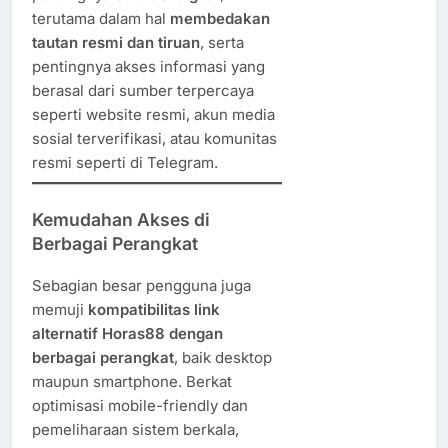
terutama dalam hal
membedakan
tautan resmi dan tiruan
, serta
pentingnya akses informasi yang
berasal dari sumber terpercaya
seperti website resmi, akun media
sosial terverifikasi, atau komunitas
resmi seperti di Telegram.
Kemudahan Akses di
Berbagai Perangkat
Sebagian besar pengguna juga
memuji
kompatibilitas link
alternatif Horas88 dengan
berbagai perangkat
, baik desktop
maupun smartphone. Berkat
optimisasi mobile-friendly dan
pemeliharaan sistem berkala,