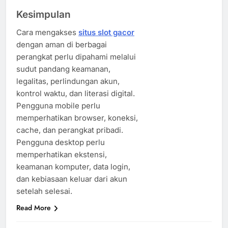
Kesimpulan
Cara mengakses
situs slot gacor
dengan aman di berbagai
perangkat perlu dipahami melalui
sudut pandang keamanan,
legalitas, perlindungan akun,
kontrol waktu, dan literasi digital.
Pengguna mobile perlu
memperhatikan browser, koneksi,
cache, dan perangkat pribadi.
Pengguna desktop perlu
memperhatikan ekstensi,
keamanan komputer, data login,
dan kebiasaan keluar dari akun
setelah selesai.
Read More