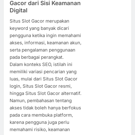
Gacor dari Sisi Keamanan
Digital
Situs Slot Gacor merupakan
keyword yang banyak dicari
pengguna ketika ingin memahami
akses, informasi, keamanan akun,
serta pengalaman penggunaan
pada berbagai perangkat.
Dalam konteks SEO, istilah ini
memiliki variasi pencarian yang
luas, mulai dari Situs Slot Gacor
login, Situs Slot Gacor resmi,
hingga Situs Slot Gacor alternatif.
Namun, pembahasan tentang
akses tidak boleh hanya berfokus
pada cara membuka platform,
karena pengguna juga perlu
memahami risiko, keamanan