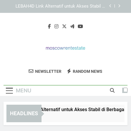
Skip
KAYA787 Login dengan Tampilan yang Nyaman
to
untuk Pengguna Mobile
content
Cara Meningkatkan Kenyamanan saat
Menggunakan KAYA787 Login
EDWINSLOT Link Alternatif untuk Akses Stabil di
Berbagai Perangkat
LEBAH4D Link Alternatif untuk Akses Stabil di
Berbagai Perangkat
KAYA787 Login dengan Tampilan yang Nyaman
untuk Pengguna Mobile
Moscow Rent
Sewa Properti Berkualitas Di Moskow
Cara Meningkatkan Kenyamanan saat
NEWSLETTER
RANDOM NEWS
Estate
Menggunakan KAYA787 Login
Dengan Layanan Dari Moscow Rent Estate.
MENU
WINSLOT Link Alternatif untuk Akses Stabil di Berbagai Peran
HEADLINES
Weeks Ago