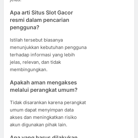
Apa arti Situs Slot Gacor
resmi dalam pencarian
pengguna?
Istilah tersebut biasanya
menunjukkan kebutuhan pengguna
terhadap informasi yang lebih
jelas, relevan, dan tidak
membingungkan.
Apakah aman mengakses
melalui perangkat umum?
Tidak disarankan karena perangkat
umum dapat menyimpan data
akses dan meningkatkan risiko
akun digunakan pihak lain.
Apa yang harus dilakukan