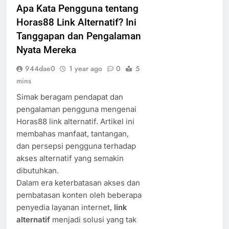
Apa Kata Pengguna tentang
Horas88 Link Alternatif? Ini
Tanggapan dan Pengalaman
Nyata Mereka
944dae0
1 year ago
0
5
mins
Simak beragam pendapat dan
pengalaman pengguna mengenai
Horas88 link alternatif. Artikel ini
membahas manfaat, tantangan,
dan persepsi pengguna terhadap
akses alternatif yang semakin
dibutuhkan.
Dalam era keterbatasan akses dan
pembatasan konten oleh beberapa
penyedia layanan internet,
link
alternatif
menjadi solusi yang tak