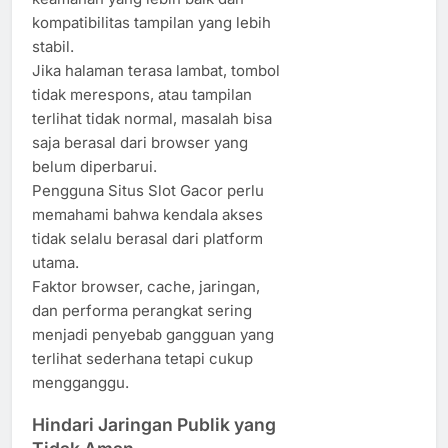
kompatibilitas tampilan yang lebih
stabil.
Jika halaman terasa lambat, tombol
tidak merespons, atau tampilan
terlihat tidak normal, masalah bisa
saja berasal dari browser yang
belum diperbarui.
Pengguna Situs Slot Gacor perlu
memahami bahwa kendala akses
tidak selalu berasal dari platform
utama.
Faktor browser, cache, jaringan,
dan performa perangkat sering
menjadi penyebab gangguan yang
terlihat sederhana tetapi cukup
mengganggu.
Hindari Jaringan Publik yang