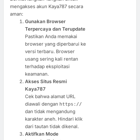
mengakses akun Kaya787 secara
aman:
Gunakan Browser
Terpercaya dan Terupdate
Pastikan Anda memakai
browser yang diperbarui ke
versi terbaru. Browser
usang sering kali rentan
terhadap eksploitasi
keamanan.
Akses Situs Resmi
Kaya787
Cek bahwa alamat URL
diawali dengan
https://
dan tidak mengandung
karakter aneh. Hindari klik
dari tautan tidak dikenal.
Aktifkan Mode