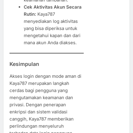
Cek Aktivitas Akun Secara
Rutin:
Kaya787
menyediakan log aktivitas
yang bisa diperiksa untuk
mengetahui kapan dan dari
mana akun Anda diakses.
Kesimpulan
Akses login dengan mode aman di
Kaya787 merupakan langkah
cerdas bagi pengguna yang
mengutamakan keamanan dan
privasi. Dengan penerapan
enkripsi dan sistem validasi
canggih, Kaya787 memberikan
perlindungan menyeluruh