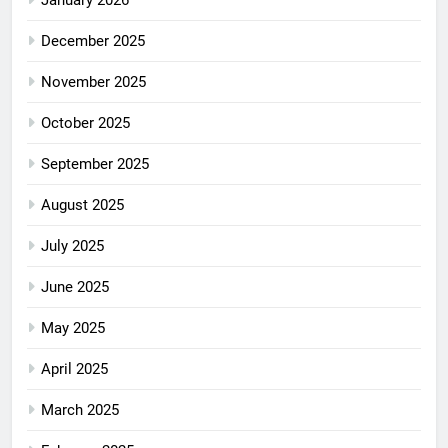
January 2026
December 2025
November 2025
October 2025
September 2025
August 2025
July 2025
June 2025
May 2025
April 2025
March 2025