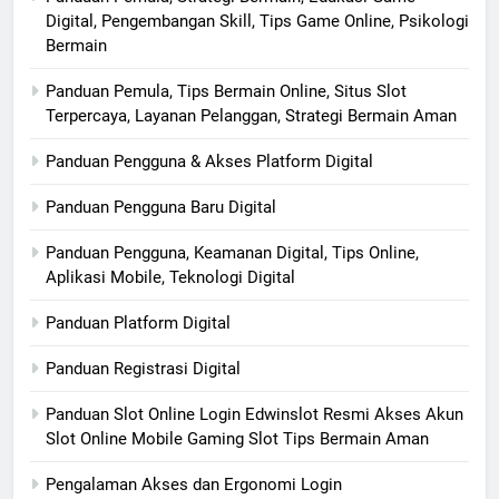
Digital, Pengembangan Skill, Tips Game Online, Psikologi
Bermain
Panduan Pemula, Tips Bermain Online, Situs Slot
Terpercaya, Layanan Pelanggan, Strategi Bermain Aman
Panduan Pengguna & Akses Platform Digital
Panduan Pengguna Baru Digital
Panduan Pengguna, Keamanan Digital, Tips Online,
Aplikasi Mobile, Teknologi Digital
Panduan Platform Digital
Panduan Registrasi Digital
Panduan Slot Online Login Edwinslot Resmi Akses Akun
Slot Online Mobile Gaming Slot Tips Bermain Aman
Pengalaman Akses dan Ergonomi Login