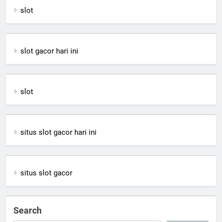
slot
slot gacor hari ini
slot
situs slot gacor hari ini
situs slot gacor
Search