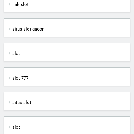
link slot
situs slot gacor
slot
slot 777
situs slot
slot