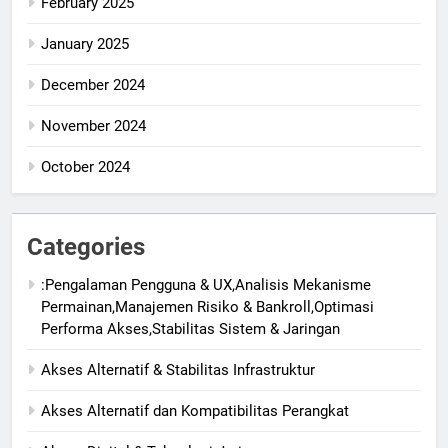
February 2025
January 2025
December 2024
November 2024
October 2024
Categories
:Pengalaman Pengguna & UX,Analisis Mekanisme
Permainan,Manajemen Risiko & Bankroll,Optimasi
Performa Akses,Stabilitas Sistem & Jaringan
Akses Alternatif & Stabilitas Infrastruktur
Akses Alternatif dan Kompatibilitas Perangkat