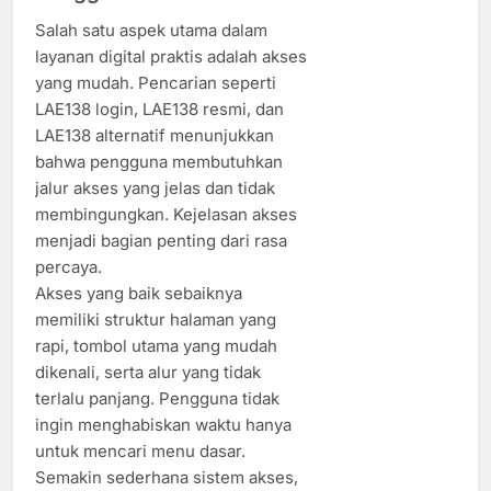
Salah satu aspek utama dalam
layanan digital praktis adalah akses
yang mudah. Pencarian seperti
LAE138 login, LAE138 resmi, dan
LAE138 alternatif menunjukkan
bahwa pengguna membutuhkan
jalur akses yang jelas dan tidak
membingungkan. Kejelasan akses
menjadi bagian penting dari rasa
percaya.
Akses yang baik sebaiknya
memiliki struktur halaman yang
rapi, tombol utama yang mudah
dikenali, serta alur yang tidak
terlalu panjang. Pengguna tidak
ingin menghabiskan waktu hanya
untuk mencari menu dasar.
Semakin sederhana sistem akses,