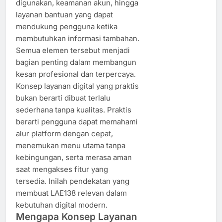
digunakan, keamanan akun, hingga
layanan bantuan yang dapat
mendukung pengguna ketika
membutuhkan informasi tambahan.
Semua elemen tersebut menjadi
bagian penting dalam membangun
kesan profesional dan terpercaya.
Konsep layanan digital yang praktis
bukan berarti dibuat terlalu
sederhana tanpa kualitas. Praktis
berarti pengguna dapat memahami
alur platform dengan cepat,
menemukan menu utama tanpa
kebingungan, serta merasa aman
saat mengakses fitur yang
tersedia. Inilah pendekatan yang
membuat LAE138 relevan dalam
kebutuhan digital modern.
Mengapa Konsep Layanan