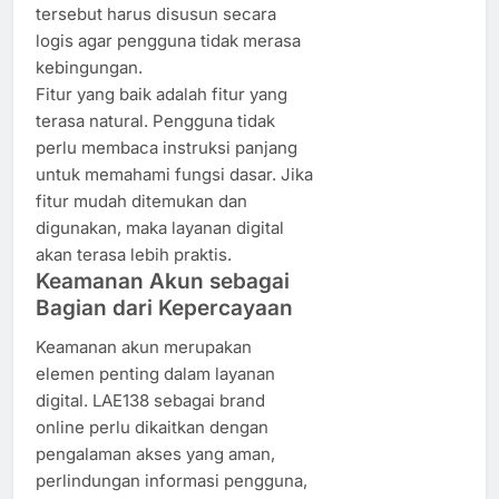
tersebut harus disusun secara
logis agar pengguna tidak merasa
kebingungan.
Fitur yang baik adalah fitur yang
terasa natural. Pengguna tidak
perlu membaca instruksi panjang
untuk memahami fungsi dasar. Jika
fitur mudah ditemukan dan
digunakan, maka layanan digital
akan terasa lebih praktis.
Keamanan Akun sebagai
Bagian dari Kepercayaan
Keamanan akun merupakan
elemen penting dalam layanan
digital. LAE138 sebagai brand
online perlu dikaitkan dengan
pengalaman akses yang aman,
perlindungan informasi pengguna,