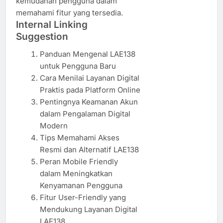
kemudahan pengguna dalam
memahami fitur yang tersedia.
Internal Linking
Suggestion
Panduan Mengenal LAE138
untuk Pengguna Baru
Cara Menilai Layanan Digital
Praktis pada Platform Online
Pentingnya Keamanan Akun
dalam Pengalaman Digital
Modern
Tips Memahami Akses
Resmi dan Alternatif LAE138
Peran Mobile Friendly
dalam Meningkatkan
Kenyamanan Pengguna
Fitur User-Friendly yang
Mendukung Layanan Digital
LAE138