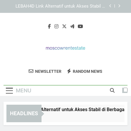
Skip
KAYA787 Login dengan Tampilan yang Nyaman
to
untuk Pengguna Mobile
content
Cara Meningkatkan Kenyamanan saat
Menggunakan KAYA787 Login
EDWINSLOT Link Alternatif untuk Akses Stabil di
Berbagai Perangkat
LEBAH4D Link Alternatif untuk Akses Stabil di
Berbagai Perangkat
KAYA787 Login dengan Tampilan yang Nyaman
untuk Pengguna Mobile
Moscow Rent
Sewa Properti Berkualitas Di Moskow
Cara Meningkatkan Kenyamanan saat
NEWSLETTER
RANDOM NEWS
Estate
Menggunakan KAYA787 Login
Dengan Layanan Dari Moscow Rent Estate.
MENU
WINSLOT Link Alternatif untuk Akses Stabil di Berbagai Pera
HEADLINES
Weeks Ago