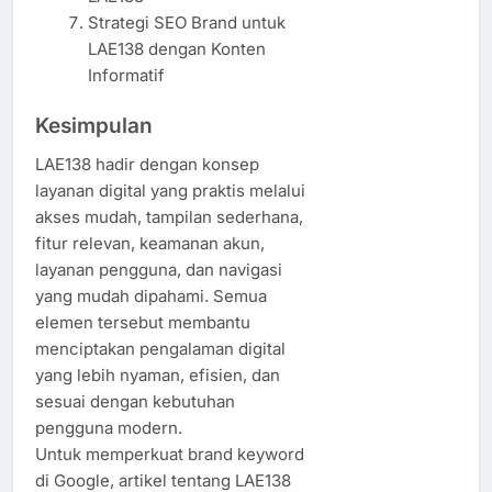
Strategi SEO Brand untuk
LAE138 dengan Konten
Informatif
Kesimpulan
LAE138 hadir dengan konsep
layanan digital yang praktis melalui
akses mudah, tampilan sederhana,
fitur relevan, keamanan akun,
layanan pengguna, dan navigasi
yang mudah dipahami. Semua
elemen tersebut membantu
menciptakan pengalaman digital
yang lebih nyaman, efisien, dan
sesuai dengan kebutuhan
pengguna modern.
Untuk memperkuat brand keyword
di Google, artikel tentang LAE138