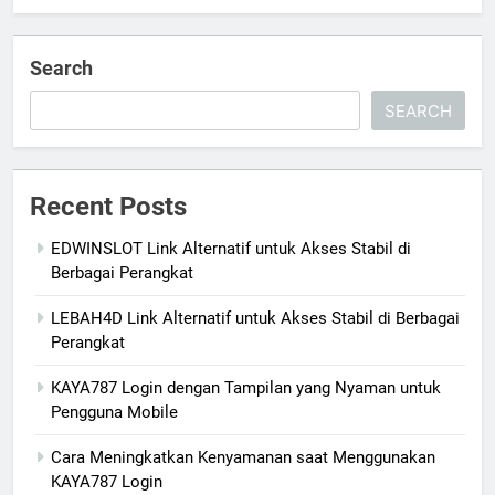
Search
SEARCH
Recent Posts
EDWINSLOT Link Alternatif untuk Akses Stabil di
Berbagai Perangkat
LEBAH4D Link Alternatif untuk Akses Stabil di Berbagai
Perangkat
KAYA787 Login dengan Tampilan yang Nyaman untuk
Pengguna Mobile
Cara Meningkatkan Kenyamanan saat Menggunakan
KAYA787 Login