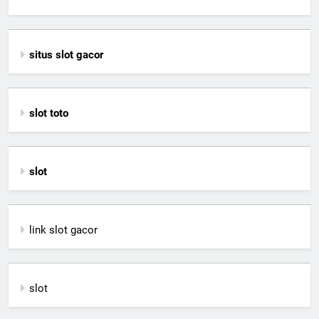
situs slot gacor
slot toto
slot
link slot gacor
slot