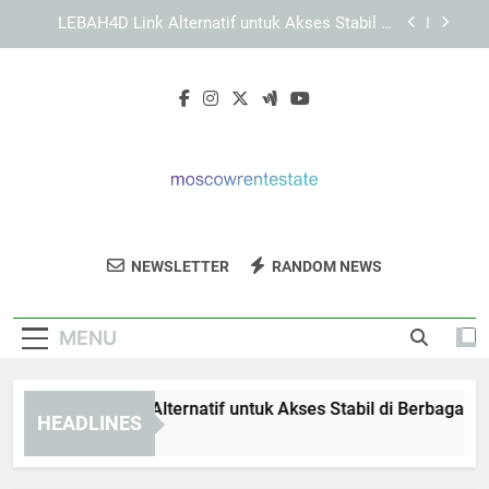
Skip
KAYA787 Login dengan Tampilan yang Nyaman
to
untuk Pengguna Mobile
content
Cara Meningkatkan Kenyamanan saat
Menggunakan KAYA787 Login
EDWINSLOT Link Alternatif untuk Akses Stabil di
Berbagai Perangkat
LEBAH4D Link Alternatif untuk Akses Stabil di
Berbagai Perangkat
KAYA787 Login dengan Tampilan yang Nyaman
untuk Pengguna Mobile
Moscow Rent
Sewa Properti Berkualitas Di Moskow
Cara Meningkatkan Kenyamanan saat
NEWSLETTER
RANDOM NEWS
Estate
Menggunakan KAYA787 Login
Dengan Layanan Dari Moscow Rent Estate.
MENU
WINSLOT Link Alternatif untuk Akses Stabil di Berbagai Pera
HEADLINES
Weeks Ago