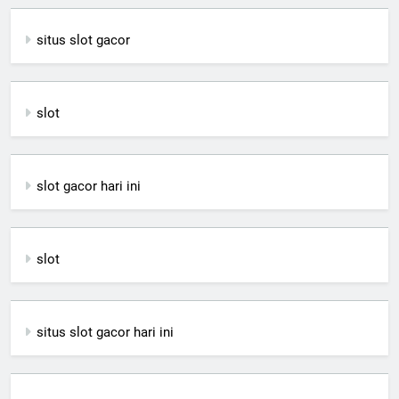
situs slot gacor
slot
slot gacor hari ini
slot
situs slot gacor hari ini