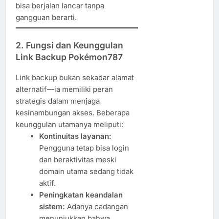
bisa berjalan lancar tanpa
gangguan berarti.
2. Fungsi dan Keunggulan
Link Backup Pokémon787
Link backup bukan sekadar alamat
alternatif—ia memiliki peran
strategis dalam menjaga
kesinambungan akses. Beberapa
keunggulan utamanya meliputi:
Kontinuitas layanan:
Pengguna tetap bisa login
dan beraktivitas meski
domain utama sedang tidak
aktif.
Peningkatan keandalan
sistem:
Adanya cadangan
menunjukkan bahwa