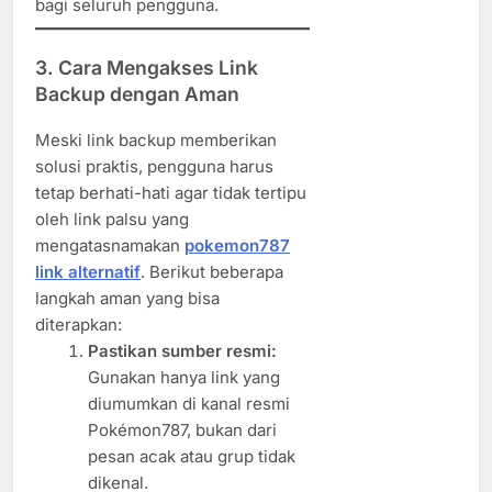
bagi seluruh pengguna.
3. Cara Mengakses Link
Backup dengan Aman
Meski link backup memberikan
solusi praktis, pengguna harus
tetap berhati-hati agar tidak tertipu
oleh link palsu yang
mengatasnamakan
pokemon787
link alternatif
. Berikut beberapa
langkah aman yang bisa
diterapkan:
Pastikan sumber resmi:
Gunakan hanya link yang
diumumkan di kanal resmi
Pokémon787, bukan dari
pesan acak atau grup tidak
dikenal.