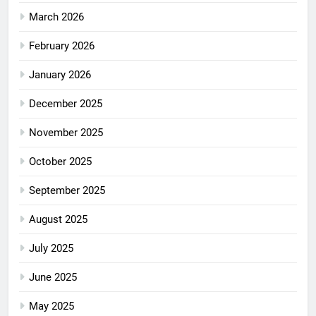
March 2026
February 2026
January 2026
December 2025
November 2025
October 2025
September 2025
August 2025
July 2025
June 2025
May 2025