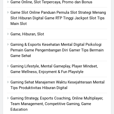
Game Online, Slot Terpercaya, Promo dan Bonus
Game Slot Online Panduan Pemula Slot Strategi Menang
Slot Hiburan Digital Game RTP Tinggi Jackpot Slot Tips
Main Slot
Game, Hiburan, Slot
Gaming & Esports Kesehatan Mental Digital Psikologi
Pemain Game Pengembangan Diri Gamer Tips Bermain
Game Sehat
Gaming Lifestyle, Mental Gameplay, Player Mindset,
Game Wellness, Enjoyment & Fun Playstyle
Gaming Sehat Manajemen Waktu Kesejahteraan Mental
Tips Produktivitas Hiburan Digital
Gaming Strategy, Esports Coaching, Online Multiplayer,
Team Management, Competitive Gaming, Game
Education