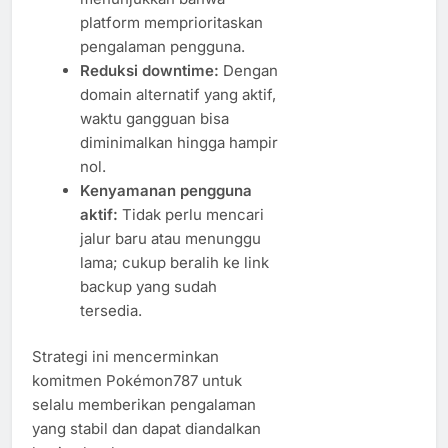
platform memprioritaskan
pengalaman pengguna.
Reduksi downtime:
Dengan
domain alternatif yang aktif,
waktu gangguan bisa
diminimalkan hingga hampir
nol.
Kenyamanan pengguna
aktif:
Tidak perlu mencari
jalur baru atau menunggu
lama; cukup beralih ke link
backup yang sudah
tersedia.
Strategi ini mencerminkan
komitmen Pokémon787 untuk
selalu memberikan pengalaman
yang stabil dan dapat diandalkan