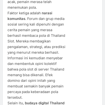
acak, pemain merasa telah
menemukan pola.
Faktor ketiga adalah
narasi
komunitas
. Forum dan grup media
sosial sering kali dipenuhi dengan
cerita pemain yang merasa
berhasil membaca pola di Thailand
Slot. Mereka membagikan
pengalaman, strategi, atau prediksi
yang menurut mereka berhasil.
Informasi ini kemudian menyebar
dan membentuk opini kolektif
bahwa pola slot di server Thailand
memang bisa dikenali. Efek
domino dari opini inilah yang
membuat semakin banyak pemain
percaya pada keberadaan pola
tersebut.
Selain itu,
budaya digital Thailand