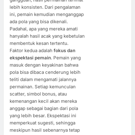
lebih konsisten. Dari pengalaman
ini, pemain kemudian menganggap
ada pola yang bisa dikenali.
Padahal, apa yang mereka amati
hanyalah hasil acak yang kebetulan
membentuk kesan tertentu.
Faktor kedua adalah
fokus dan
ekspektasi pemain
. Pemain yang
masuk dengan keyakinan bahwa
pola bisa dibaca cenderung lebih
teliti dalam mengamati jalannya
permainan. Setiap kemunculan
scatter, simbol bonus, atau
kemenangan kecil akan mereka
anggap sebagai bagian dari pola
yang lebih besar. Ekspektasi ini
memperkuat sugesti, sehingga
meskipun hasil sebenarnya tetap