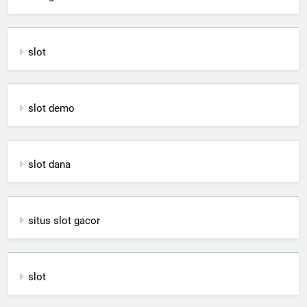
slot
slot demo
slot dana
situs slot gacor
slot