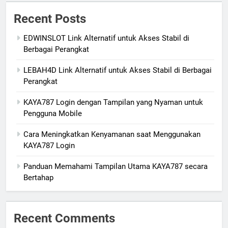
Recent Posts
EDWINSLOT Link Alternatif untuk Akses Stabil di
Berbagai Perangkat
LEBAH4D Link Alternatif untuk Akses Stabil di Berbagai
Perangkat
KAYA787 Login dengan Tampilan yang Nyaman untuk
Pengguna Mobile
Cara Meningkatkan Kenyamanan saat Menggunakan
KAYA787 Login
Panduan Memahami Tampilan Utama KAYA787 secara
Bertahap
Recent Comments