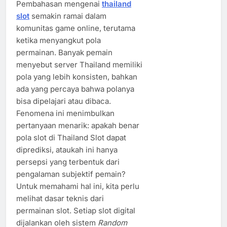
Pembahasan mengenai
thailand
slot
semakin ramai dalam
komunitas game online, terutama
ketika menyangkut pola
permainan. Banyak pemain
menyebut server Thailand memiliki
pola yang lebih konsisten, bahkan
ada yang percaya bahwa polanya
bisa dipelajari atau dibaca.
Fenomena ini menimbulkan
pertanyaan menarik: apakah benar
pola slot di Thailand Slot dapat
diprediksi, ataukah ini hanya
persepsi yang terbentuk dari
pengalaman subjektif pemain?
Untuk memahami hal ini, kita perlu
melihat dasar teknis dari
permainan slot. Setiap slot digital
dijalankan oleh sistem
Random