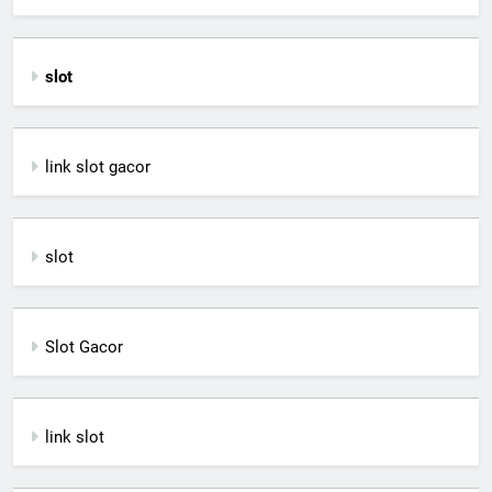
slot
link slot gacor
slot
Slot Gacor
link slot