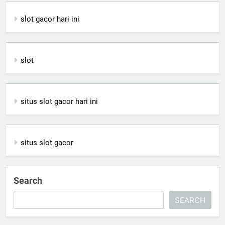
slot gacor hari ini
slot
situs slot gacor hari ini
situs slot gacor
Search
SEARCH