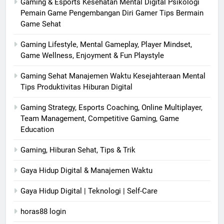
Gaming & Esports Kesehatan Mental Digital Psikologi
Pemain Game Pengembangan Diri Gamer Tips Bermain
Game Sehat
Gaming Lifestyle, Mental Gameplay, Player Mindset,
Game Wellness, Enjoyment & Fun Playstyle
Gaming Sehat Manajemen Waktu Kesejahteraan Mental
Tips Produktivitas Hiburan Digital
Gaming Strategy, Esports Coaching, Online Multiplayer,
Team Management, Competitive Gaming, Game
Education
Gaming, Hiburan Sehat, Tips & Trik
Gaya Hidup Digital & Manajemen Waktu
Gaya Hidup Digital | Teknologi | Self-Care
horas88 login