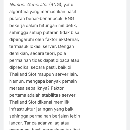
Number Generator
(RNG), yaitu
algoritma yang memastikan hasil
putaran benar-benar acak. RNG
bekerja dalam hitungan milidetik,
sehingga setiap putaran tidak bisa
dipengaruhi oleh faktor eksternal,
termasuk lokasi server. Dengan
demikian, secara teori, pola
permainan tidak dapat dibaca atau
diprediksi secara pasti, baik di
Thailand Slot maupun server lain.
Namun, mengapa banyak pemain
merasa sebaliknya? Faktor
pertama adalah
stabilitas server
.
Thailand Slot dikenal memiliki
infrastruktur jaringan yang baik,
sehingga permainan berjalan lebih
lancar. Tanpa adanya lag atau
gangguan, hasil permainan terlihat