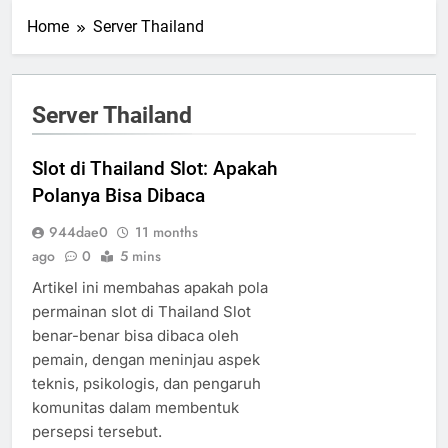
Home
Server Thailand
Server Thailand
Slot di Thailand Slot: Apakah
Polanya Bisa Dibaca
944dae0
11 months
ago
0
5 mins
Artikel ini membahas apakah pola
permainan slot di Thailand Slot
benar-benar bisa dibaca oleh
pemain, dengan meninjau aspek
teknis, psikologis, dan pengaruh
komunitas dalam membentuk
persepsi tersebut.