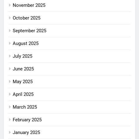
November 2025
October 2025
September 2025
August 2025
July 2025
June 2025
May 2025
April 2025
March 2025
February 2025
January 2025