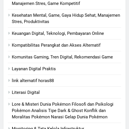
Manajemen Stres, Game Kompetitif
Kesehatan Mental, Game, Gaya Hidup Sehat, Manajemen
Stres, Produktivitas
Keuangan Digital, Teknologi, Pembayaran Online
Kompatibilitas Perangkat dan Akses Alternatif
Komunitas Gaming, Tren Digital, Rekomendasi Game
Layanan Digital Praktis
link alternatif horas88
Literasi Digital
Lore & Misteri Dunia Pokémon Filosofi dan Psikologi
Pokémon Analisis Tipe Dark & Ghost Konflik dan
Moralitas Pokémon Narasi Gelap Dunia Pokémon
Monitoring & Tata Kelola Infrastruktur