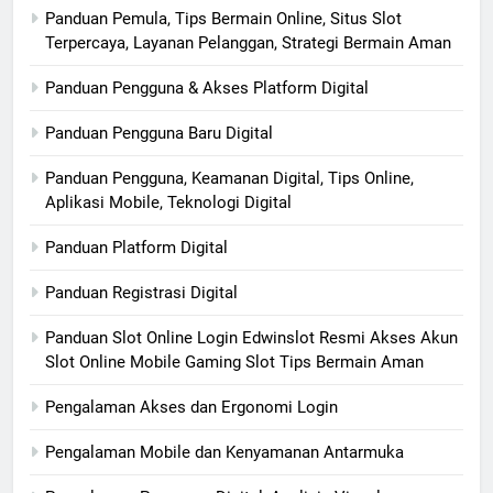
Panduan Pemula, Tips Bermain Online, Situs Slot
Terpercaya, Layanan Pelanggan, Strategi Bermain Aman
Panduan Pengguna & Akses Platform Digital
Panduan Pengguna Baru Digital
Panduan Pengguna, Keamanan Digital, Tips Online,
Aplikasi Mobile, Teknologi Digital
Panduan Platform Digital
Panduan Registrasi Digital
Panduan Slot Online Login Edwinslot Resmi Akses Akun
Slot Online Mobile Gaming Slot Tips Bermain Aman
Pengalaman Akses dan Ergonomi Login
Pengalaman Mobile dan Kenyamanan Antarmuka