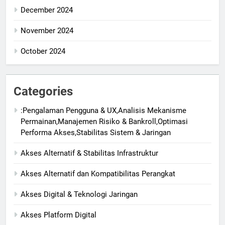
December 2024
November 2024
October 2024
Categories
:Pengalaman Pengguna & UX,Analisis Mekanisme
Permainan,Manajemen Risiko & Bankroll,Optimasi
Performa Akses,Stabilitas Sistem & Jaringan
Akses Alternatif & Stabilitas Infrastruktur
Akses Alternatif dan Kompatibilitas Perangkat
Akses Digital & Teknologi Jaringan
Akses Platform Digital