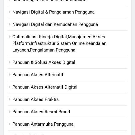
Navigasi Digital & Pengalaman Pengguna
Navigasi Digital dan Kemudahan Pengguna
Optimalisasi Kinerja Digital,Manajemen Akses
Platform,Infrastruktur Sistem Online,Keandalan
Layanan,Pengalaman Pengguna
Panduan & Solusi Akses Digital
Panduan Akses Alternatif
Panduan Akses Alternatif Digital
Panduan Akses Praktis
Panduan Akses Resmi Brand
Panduan Antarmuka Pengguna