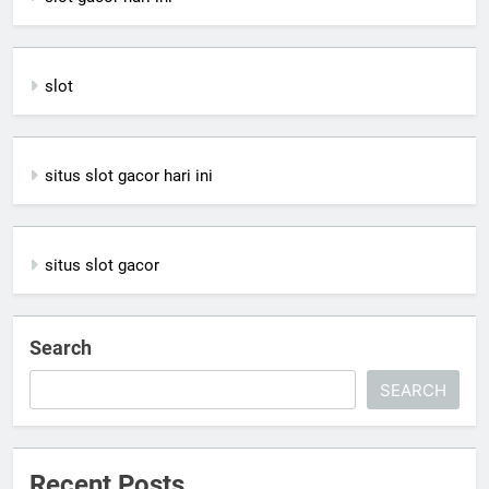
slot
situs slot gacor hari ini
situs slot gacor
Search
SEARCH
Recent Posts