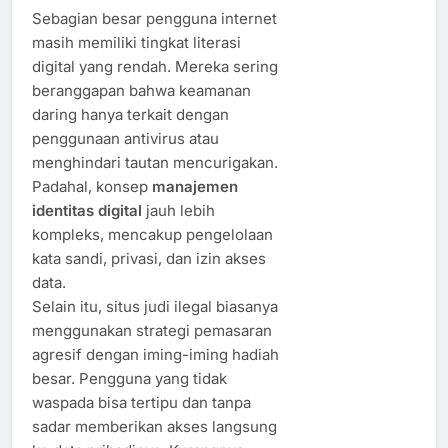
Sebagian besar pengguna internet
masih memiliki tingkat literasi
digital yang rendah. Mereka sering
beranggapan bahwa keamanan
daring hanya terkait dengan
penggunaan antivirus atau
menghindari tautan mencurigakan.
Padahal, konsep
manajemen
identitas digital
jauh lebih
kompleks, mencakup pengelolaan
kata sandi, privasi, dan izin akses
data.
Selain itu, situs judi ilegal biasanya
menggunakan strategi pemasaran
agresif dengan iming-iming hadiah
besar. Pengguna yang tidak
waspada bisa tertipu dan tanpa
sadar memberikan akses langsung