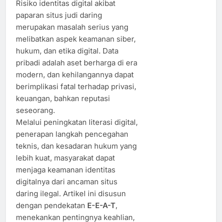
Risiko identitas digital akibat
paparan situs judi daring
merupakan masalah serius yang
melibatkan aspek keamanan siber,
hukum, dan etika digital. Data
pribadi adalah aset berharga di era
modern, dan kehilangannya dapat
berimplikasi fatal terhadap privasi,
keuangan, bahkan reputasi
seseorang.
Melalui peningkatan literasi digital,
penerapan langkah pencegahan
teknis, dan kesadaran hukum yang
lebih kuat, masyarakat dapat
menjaga keamanan identitas
digitalnya dari ancaman situs
daring ilegal. Artikel ini disusun
dengan pendekatan
E-E-A-T
,
menekankan pentingnya keahlian,