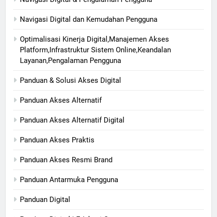
Navigasi Digital dan Kemudahan Pengguna
Optimalisasi Kinerja Digital,Manajemen Akses
Platform,Infrastruktur Sistem Online,Keandalan
Layanan,Pengalaman Pengguna
Panduan & Solusi Akses Digital
Panduan Akses Alternatif
Panduan Akses Alternatif Digital
Panduan Akses Praktis
Panduan Akses Resmi Brand
Panduan Antarmuka Pengguna
Panduan Digital