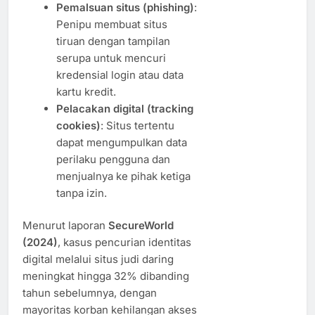
Pemalsuan situs (phishing)
:
Penipu membuat situs
tiruan dengan tampilan
serupa untuk mencuri
kredensial login atau data
kartu kredit.
Pelacakan digital (tracking
cookies)
: Situs tertentu
dapat mengumpulkan data
perilaku pengguna dan
menjualnya ke pihak ketiga
tanpa izin.
Menurut laporan
SecureWorld
(2024)
, kasus pencurian identitas
digital melalui situs judi daring
meningkat hingga 32% dibanding
tahun sebelumnya, dengan
mayoritas korban kehilangan akses