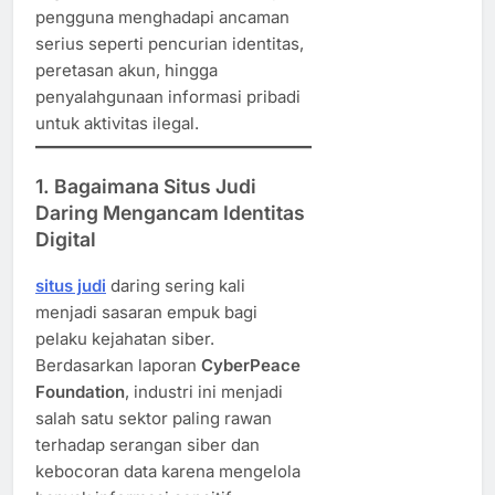
pengguna menghadapi ancaman
serius seperti pencurian identitas,
peretasan akun, hingga
penyalahgunaan informasi pribadi
untuk aktivitas ilegal.
1. Bagaimana Situs Judi
Daring Mengancam Identitas
Digital
situs judi
daring sering kali
menjadi sasaran empuk bagi
pelaku kejahatan siber.
Berdasarkan laporan
CyberPeace
Foundation
, industri ini menjadi
salah satu sektor paling rawan
terhadap serangan siber dan
kebocoran data karena mengelola