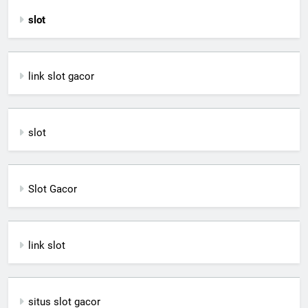
slot
link slot gacor
slot
Slot Gacor
link slot
situs slot gacor