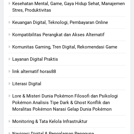
Kesehatan Mental, Game, Gaya Hidup Sehat, Manajemen
Stres, Produktivitas
Keuangan Digital, Teknologi, Pembayaran Online
Kompatibilitas Perangkat dan Akses Alternatif
Komunitas Gaming, Tren Digital, Rekomendasi Game
Layanan Digital Praktis
link alternatif horas88
Literasi Digital
Lore & Misteri Dunia Pokémon Filosofi dan Psikologi
Pokémon Analisis Tipe Dark & Ghost Konflik dan
Moralitas Pokémon Narasi Gelap Dunia Pokémon
Monitoring & Tata Kelola Infrastruktur
Navigasi Digital & Pengalaman Pengguna